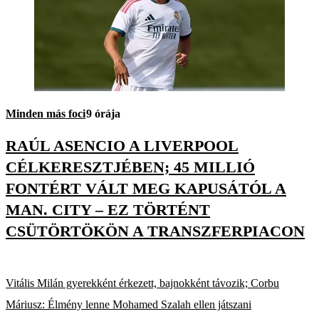
Minden más foci
9 órája
RAÚL ASENCIO A LIVERPOOL
CÉLKERESZTJÉBEN; 45 MILLIÓ
FONTÉRT VÁLT MEG KAPUSÁTÓL A
MAN. CITY – EZ TÖRTÉNT
CSÜTÖRTÖKÖN A TRANSZFERPIACON
Vitális Milán gyerekként érkezett, bajnokként távozik; Corbu
Máriusz: Élmény lenne Mohamed Szalah ellen játszani