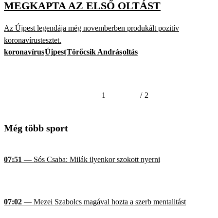
MEGKAPTA AZ ELSŐ OLTÁST
Az Újpest legendája még novemberben produkált pozitív
koronavírustesztet.
koronavírus
Újpest
Törőcsik András
oltás
1
/
2
Még több sport
07:51
— Sós Csaba: Milák ilyenkor szokott nyerni
07:02
— Mezei Szabolcs magával hozta a szerb mentalitást