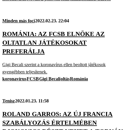
Minden más foci
2022.02.23. 22:04
ROMÁNIA: AZ FCSB ELNÖKE AZ
OLTATLAN JÁTÉKOSOKAT
PREFERÁLJA
Gigi Becali szerint a koronavírus ellen beoltott játékosok
gyengébben teljesítenek.
koronavírus
FCSB
Gigi Becali
oltás
Románia
Tenisz
2022.01.23. 11:58
ROLAND GARROS: AZ ÚJ FRANCIA
SZABÁLYOZÁS ÉRTELMÉBEN