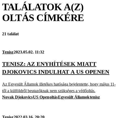
TALÁLATOK A(Z)
OLTÁS
CÍMKÉRE
21 találat
Tenisz
2023.05.02. 11:32
TENISZ: AZ ENYHÍTÉSEK MIATT
DJOKOVICS INDULHAT A US OPENEN
Az Egyesült Államok illetékes hatósága bejelentette, hogy május 11-
től a külföldről beutazóknak nem szükséges a védőoltás.
Novak Djokovics
US Open
oltás
Egyesült Államok
tenisz
Tenisz
2022.03.16. 20:20