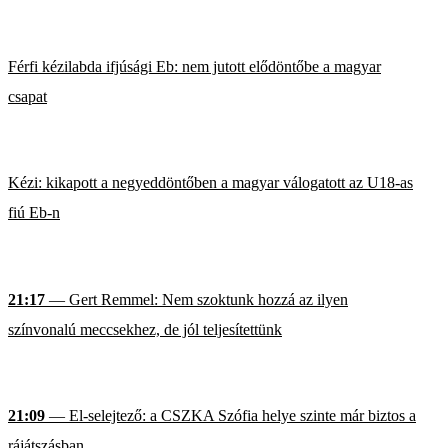
Férfi kézilabda ifjúsági Eb: nem jutott elődöntőbe a magyar
csapat
Kézi: kikapott a negyeddöntőben a magyar válogatott az U18-as
fiú Eb-n
21:17
— Gert Remmel: Nem szoktunk hozzá az ilyen
színvonalú meccsekhez, de jól teljesítettünk
21:09
— El-selejtező: a CSZKA Szófia helye szinte már biztos a
rájátszásban