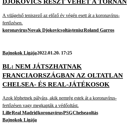
DJOKOVICS RÉSZT VEHET A TORNÁN
A világelső teniszező az előző év végén esett át a koronavírus-
fertőzésen.
koronavírus
Novak Djokovics
oltás
tenisz
Roland Garros
Bajnokok Ligája
2022.01.20. 17:25
BL: NEM JÁTSZHATNAK
FRANCIAORSZÁGBAN AZ OLTATLAN
CHELSEA- ÉS REAL-JÁTÉKOSOK
Azok léphetnek pályára, akik nemrég estek át a koronavírus-
fertőzésen vagy megkapták a védőoltást.
Lille
Real Madrid
koronavírus
PSG
Chelsea
oltás
Bajnokok Ligája