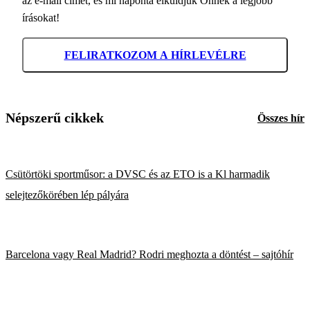
az e-mail címét, és mi naponta elküldjük Önnek a legjobb
írásokat!
FELIRATKOZOM A HÍRLEVÉLRE
Népszerű cikkek
Összes hír
Csütörtöki sportműsor: a DVSC és az ETO is a Kl harmadik
selejtezőkörében lép pályára
Barcelona vagy Real Madrid? Rodri meghozta a döntést – sajtóhír