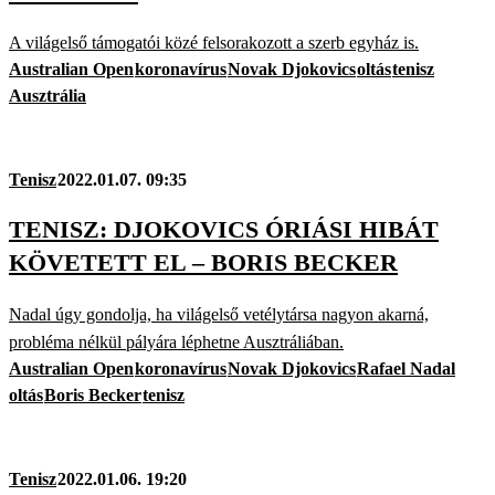
A világelső támogatói közé felsorakozott a szerb egyház is.
Australian Open
koronavírus
Novak Djokovics
oltás
tenisz
Ausztrália
Tenisz
2022.01.07. 09:35
TENISZ: DJOKOVICS ÓRIÁSI HIBÁT
KÖVETETT EL – BORIS BECKER
Nadal úgy gondolja, ha világelső vetélytársa nagyon akarná,
probléma nélkül pályára léphetne Ausztráliában.
Australian Open
koronavírus
Novak Djokovics
Rafael Nadal
oltás
Boris Becker
tenisz
Tenisz
2022.01.06. 19:20