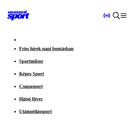
Friss hírek napi bontásban
Sportműsor
Képes Sport
Csupasport
Hátsó füves
Utánpótlássport