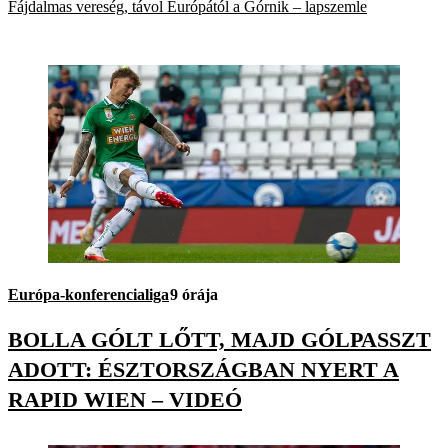
Fájdalmas vereség, távol Európától a Górnik – lapszemle
Európa-konferencialiga
9 órája
BOLLA GÓLT LŐTT, MAJD GÓLPASSZT
ADOTT: ÉSZTORSZÁGBAN NYERT A
RAPID WIEN – VIDEÓ