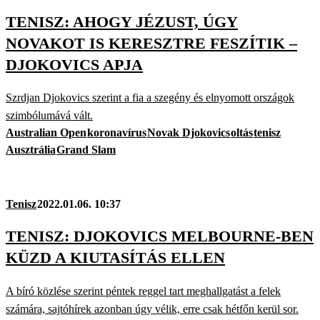
TENISZ: AHOGY JÉZUST, ÚGY
NOVAKOT IS KERESZTRE FESZÍTIK –
DJOKOVICS APJA
Szrdjan Djokovics szerint a fia a szegény és elnyomott országok
szimbólumává vált.
Australian Open
koronavírus
Novak Djokovics
oltás
tenisz
Ausztrália
Grand Slam
Tenisz
2022.01.06. 10:37
TENISZ: DJOKOVICS MELBOURNE-BEN
KÜZD A KIUTASÍTÁS ELLEN
A bíró közlése szerint péntek reggel tart meghallgatást a felek
számára, sajtóhírek azonban úgy vélik, erre csak hétfőn kerül sor.