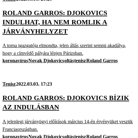
ROLAND GARROS: DJOKOVICS
INDULHAT, HA NEM ROMLIK A
JÁRVÁNYHELYZET
A torna igazgatója elmondta, jelen állás szerint semmi akadálya,
hogy a címvédő pályára lépjen Párizsban.
koronavírus
Novak Djokovics
oltás
tenisz
Roland Garros
Tenisz
2022.03.03. 17:23
ROLAND GARROS: DJOKOVICS BÍZIK
AZ INDULÁSBAN
A jelenlegi járványügyi előírások március 14-én érvényüket vesztik
Franciaországban.
koronavírus
Novak Djokovics
oltás
tenisz
Roland Garros