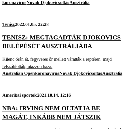
koronavírus
Novak Djokovics
oltás
Ausztrália
Tenisz
2022.01.05. 22:28
TENISZ: MEGTAGADTÁK DJOKOVICS
BELÉPÉSÉT AUSZTRÁLIÁBA
Kilenc órán át, fegyveres őr mellett váratták a reptéren, majd
felszólították, utazzon haza.
Australian Open
koronavírus
Novak Djokovics
oltás
Ausztrália
Amerikai sportok
2021.10.14. 12:16
NBA: IRVING NEM OLTATJA BE
MAGÁT, INKÁBB NEM JÁTSZIK