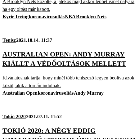
A Brooklyn Nets közölte, a játékos majd akkor léphet ismét pályára,
ha egy oltást már kapott.
Kyrie Irving
koronavírus
oltás
NBA
Brooklyn Nets
Tenisz
2021.10.14. 11:37
AUSTRALIAN OPEN: ANDY MURRAY
KIÁLLT A VÉDŐOLTÁSOK MELLETT
Kívánatosnak tartja, hogy minél több teniszező legyen beoltva azok
közül, akik a tornán indulnak.
Australian Open
koronavírus
oltás
Andy Murray
Tokió 2020
2021.07.11. 11:52
TOKIÓ 2020: A NÉGY EDDIG