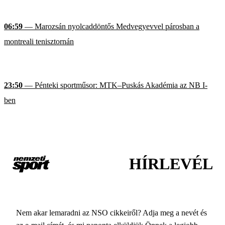
06:59
— Marozsán nyolcaddöntős Medvegyevvel párosban a
montreali tenisztornán
23:50
— Pénteki sportműsor: MTK–Puskás Akadémia az NB I-
ben
HÍRLEVÉL
Nem akar lemaradni az NSO cikkeiről? Adja meg a nevét és