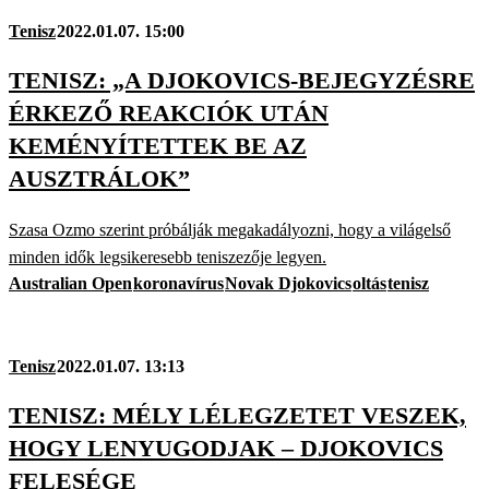
Tenisz
2022.01.07. 15:00
TENISZ: „A DJOKOVICS-BEJEGYZÉSRE
ÉRKEZŐ REAKCIÓK UTÁN
KEMÉNYÍTETTEK BE AZ
AUSZTRÁLOK”
Szasa Ozmo szerint próbálják megakadályozni, hogy a világelső
minden idők legsikeresebb teniszezője legyen.
Australian Open
koronavírus
Novak Djokovics
oltás
tenisz
Tenisz
2022.01.07. 13:13
TENISZ: MÉLY LÉLEGZETET VESZEK,
HOGY LENYUGODJAK – DJOKOVICS
FELESÉGE