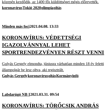
közepén kezdődik, az 1400 fős küldöttséget mégis előrevették.
koronavírus
Tokió 2020
olimpia
oltás
Minden más foci
2021.04.08. 13:33
KORONAVÍRUS: VÉDETTSÉGI
IGAZOLVÁNNYAL LEHET
SPORTRENDEZVÉNYEN RÉSZT VENNI
Gulyás Gergely elmondta, júniusra várhatóan minden 18 év feletti
állampolgár be lesz oltva, aki regisztrált.
Gulyás Gergely
koronavírus
oltás
Kormányinfó
Labdarúgó NB I
2021.03.31. 09:54
KORONAVÍRUS: TÖRŐCSIK ANDRÁS