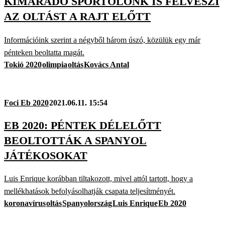
KIMARADÓ SPORTOLÓNK IS FELVESZI
AZ OLTÁST A RAJT ELŐTT
Információink szerint a négyből három úszó, közülük egy már
pénteken beoltatta magát.
Tokió 2020
olimpia
oltás
Kovács Antal
Foci Eb 2020
2021.06.11. 15:54
EB 2020: PÉNTEK DÉLELŐTT
BEOLTOTTÁK A SPANYOL
JÁTÉKOSOKAT
Luis Enrique korábban tiltakozott, mivel attól tartott, hogy a
mellékhatások befolyásolhatják csapata teljesítményét.
koronavírus
oltás
Spanyolország
Luis Enrique
Eb 2020