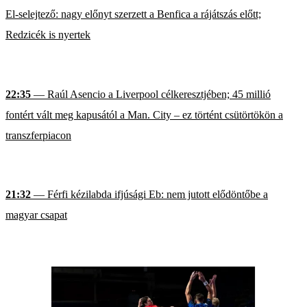
El-selejtező: nagy előnyt szerzett a Benfica a rájátszás előtt;
Redzicék is nyertek
22:35
— Raúl Asencio a Liverpool célkeresztjében; 45 millió
fontért vált meg kapusától a Man. City – ez történt csütörtökön a
transzferpiacon
21:32
— Férfi kézilabda ifjúsági Eb: nem jutott elődöntőbe a
magyar csapat