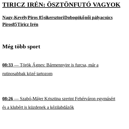
TIRICZ IRÉN: ÖSZTÖNFUTÓ VAGYOK
Nagy-Kevély
Piros 85
sikersztori
Dobogókő
női pályacsúcs
Piros85
Tiricz Irén
Még több sport
08:33
— Török Ágnes: Bármennyire is furcsa, már a
rutinosabbak közé tartozom
08:26
— Szabó-Májer Krisztina szerint Fehérváron egymásért
és a klubért is küzdenek a kézilabdázók