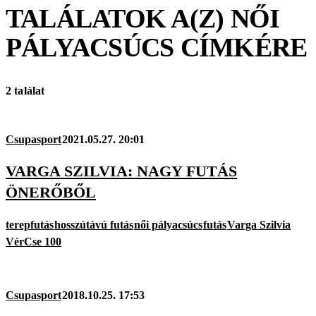
TALÁLATOK A(Z)
NŐI
PÁLYACSÚCS
CÍMKÉRE
2 találat
Csupasport
2021.05.27. 20:01
VARGA SZILVIA: NAGY FUTÁS
ÖNERŐBŐL
terepfutás
hosszútávú futás
női pályacsúcs
futás
Varga Szilvia
VérCse 100
Csupasport
2018.10.25. 17:53