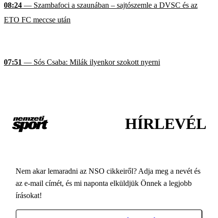
08:24
— Szambafoci a szaunában – sajtószemle a DVSC és az
ETO FC meccse után
07:51
— Sós Csaba: Milák ilyenkor szokott nyerni
HÍRLEVÉL
Nem akar lemaradni az NSO cikkeiről? Adja meg a nevét és
az e-mail címét, és mi naponta elküldjük Önnek a legjobb
írásokat!