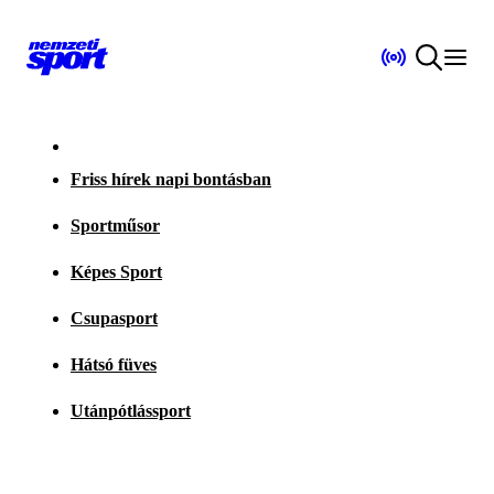
Friss hírek napi bontásban
Sportműsor
Képes Sport
Csupasport
Hátsó füves
Utánpótlássport