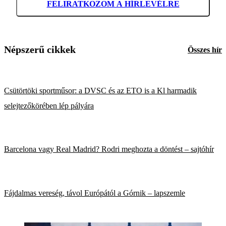
FELIRATKOZOM A HÍRLEVÉLRE
Népszerű cikkek
Összes hír
Csütörtöki sportműsor: a DVSC és az ETO is a Kl harmadik
selejtezőkörében lép pályára
Barcelona vagy Real Madrid? Rodri meghozta a döntést – sajtóhír
Fájdalmas vereség, távol Európától a Górnik – lapszemle