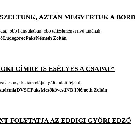
 IKSZELTÜNK, AZTÁN MEGVERTÜK A BOR
dta, jobb hangulatban jobb teljesítményt nyújtanának.
ző
Ludogorec
Paks
Németh Zoltán
NOKI CÍMRE IS ESÉLYES A CSAPAT”
alacsonyabb támadójuk gólt tudott fejelni.
kadémia
DVSC
Paks
Mezőkövesd
NB I
Németh Zoltán
NT FOLYTATJA AZ EDDIGI GYŐRI EDZŐ