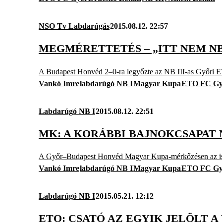
NSO Tv Labdarúgás
2015.08.12. 22:57
MEGMÉRETTETÉS – „ITT NEM NB
A Budapest Honvéd 2–0-ra legyőzte az NB III-as Győri ET
Vankó Imre
labdarúgó NB I
Magyar Kupa
ETO FC Gy
Labdarúgó NB I
2015.08.12. 22:51
MK: A KORÁBBI BAJNOKCSAPAT N
A Győr–Budapest Honvéd Magyar Kupa-mérkőzésen az is ki
Vankó Imre
labdarúgó NB I
Magyar Kupa
ETO FC Gy
Labdarúgó NB I
2015.05.21. 12:12
ETO: CSATÓ AZ EGYIK JELÖLT A