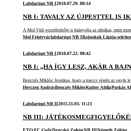
Labdarúgó NB I
2018.07.29. 08:14
NB I: TAVALY AZ ÚJPESTTEL IS
A Mol Vidi vezetőedzője is hiányolja az ultrákat, mint mon
Mol Fehérvár
labdarúgó NB I
Bajnokok Ligája-selejte
Labdarúgó NB I
2018.07.22. 08:42
NB I: „HA ÍGY LESZ, AKÁR A BAJ
Benczés Miklós: Ironikus, hogy a meccs végén az egyik leg
Herczeg András
Benczés Miklós
Kuttor Attila
Puskás A
Labdarúgó NB II
2015.11.03. 11:23
NB III: JÁTÉKOSMEGFIGYELŐKÉ
ETO FC Győr
Drucskó Zoltán
NB III
Németh Zoltán