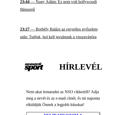
23:44
— Nagy Ádám: Ez nem volt hollywoodi
filmszerű
23:27
— Borbély Balázs az egygólos győzelem
után: Tudjuk, hol kell javulnunk a visszavágóra
HÍRLEVÉL
Nem akar lemaradni az NSO cikkeiről? Adja
meg a nevét és az e-mail címét, és mi naponta
elküldjük Önnek a legjobb írásokat!