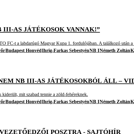
 III-AS JÁTÉKOSOK VANNAK!”
O FC-t a labdarúgó Magyar Kupa 1. fordulójában. A találkozó után a 
őr
Budapest Honvéd
Ihrig-Farkas Sebestyén
NB I
Németh Zoltán
K
EM NB III-AS JÁTÉKOSOKBÓL ÁLL – VI
derült, mit szabad tennie a zöld-fehéreknek.
őr
Budapest Honvéd
Ihrig-Farkas Sebestyén
NB I
Németh Zoltán
K
 VEZETŐEDZŐI POSZTRA - SAJTÓHÍR