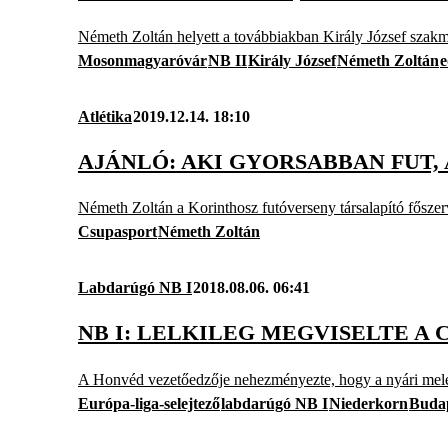
Németh Zoltán helyett a továbbiakban Király József szakm
Mosonmagyaróvár
NB II
Király József
Németh Zoltán
e
Atlétika
2019.12.14. 18:10
AJÁNLÓ: AKI GYORSABBAN FUT,
Németh Zoltán a Korinthosz futóverseny társalapító főszerv
Csupasport
Németh Zoltán
Labdarúgó NB I
2018.08.06. 06:41
NB I: LELKILEG MEGVISELTE A 
A Honvéd vezetőedzője nehezményezte, hogy a nyári melegb
Európa-liga-selejtező
labdarúgó NB I
Niederkorn
Buda