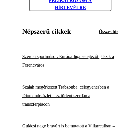
FELIRATKOZOM A
HÍRLEVÉLRE
Népszerű cikkek
Összes hír
Szerdai sportműsor: Európa-liga-selejtezőt játszik a
Ferencváros
Szalah megérkezett Trabzonba, célegyenesben a
Diomandé-üzlet – ez történt szerdán a
transzferpiacon
Gulácsi nagy bravúrt is bemutatott a Villarrealban –