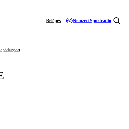
Belépés
Nemzeti Sportrádió
npótlássport
E