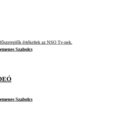
főszereplők értékeltek az NSO Tv-nek.
emenes Szabolcs
DEÓ
emenes Szabolcs