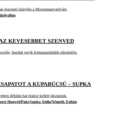
ai igazgató irányítja a Mosonmagyaróvárt.
dzőváltás
 AZ KEVESEBBET SZENVED
ezője, hazánk egyik legtapasztaltabb ultrafutója.
CSAPATOT A KUPABÚCSÚ – SUPKA
en délután hat órakor kellett játszaniuk.
pest Honvéd
Paks
Supka Attila
Németh Zoltán