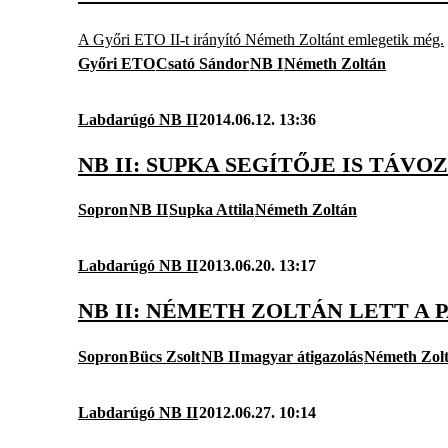
A Győri ETO II-t irányító Németh Zoltánt emlegetik még.
Győri ETO
Csató Sándor
NB I
Németh Zoltán
Labdarúgó NB II
2014.06.12. 13:36
NB II: SUPKA SEGÍTŐJE IS TÁV
Sopron
NB II
Supka Attila
Németh Zoltán
Labdarúgó NB II
2013.06.20. 13:17
NB II: NÉMETH ZOLTÁN LETT A 
Sopron
Bücs Zsolt
NB II
magyar átigazolás
Németh Zol
Labdarúgó NB II
2012.06.27. 10:14