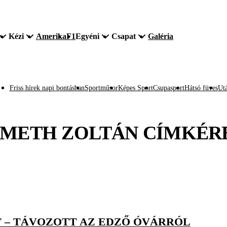
Kézi
Amerika
F1
Egyéni
Csapat
Galéria
Friss hírek napi bontásban
Sportműsor
Képes Sport
Csupasport
Hátsó füves
Utá
METH ZOLTÁN
CÍMKÉR
NT – TÁVOZOTT AZ EDZŐ ÓVÁRRÓL