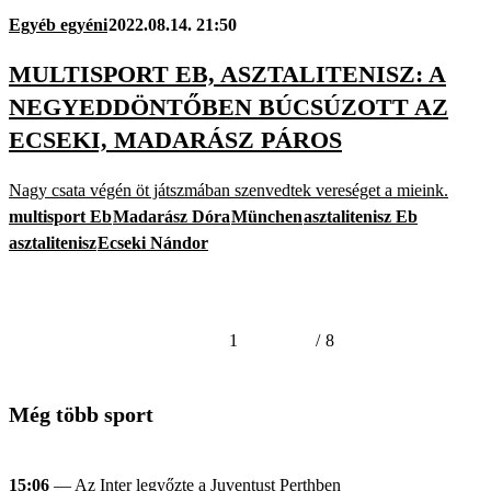
Egyéb egyéni
2022.08.14. 21:50
MULTISPORT EB, ASZTALITENISZ: A
NEGYEDDÖNTŐBEN BÚCSÚZOTT AZ
ECSEKI, MADARÁSZ PÁROS
Nagy csata végén öt játszmában szenvedtek vereséget a mieink.
multisport Eb
Madarász Dóra
München
asztalitenisz Eb
asztalitenisz
Ecseki Nándor
1
/
8
Még több sport
15:06
— Az Inter legyőzte a Juventust Perthben