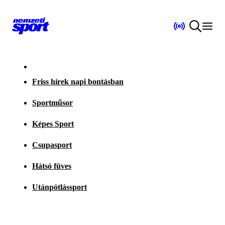
Friss hírek napi bontásban
Sportműsor
Képes Sport
Csupasport
Hátsó füves
Utánpótlássport