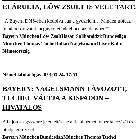
ELÁRULTA, LŐW ZSOLT IS VELE TART!
„A Bayern DNS-ében kódolva van a győzelem… Minden trófeát,
minden sorozatot megnyerhetünk ebben az idényben!”
Bayern München
Lőw Zsolt
Hasan Salihamidzic
Bundesliga
München
Thomas Tuchel
Julian Nagelsmann
Oliver Kahn
Németország
Német labdarúgás
2023.03.24. 17:51
BAYERN: NAGELSMANN TÁVOZOTT,
TUCHEL VÁLTJA A KISPADON –
HIVATALOS
A bajorok egyszerre jelentették be a fiatal német tréner távozását és
utódja érkezését.
Bayern München
Bundesliga
München
Thomas Tuchel