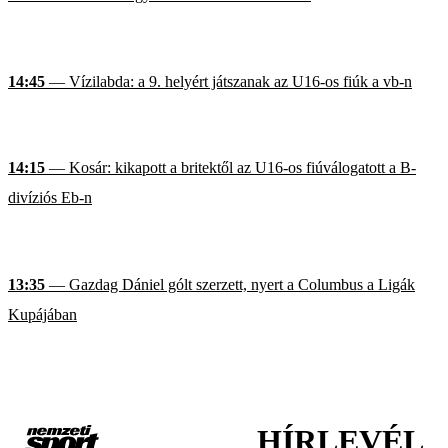
14:45
— Vízilabda: a 9. helyért játszanak az U16-os fiúk a vb-n
14:15
— Kosár: kikapott a britektől az U16-os fiúválogatott a B-
divíziós Eb-n
13:35
— Gazdag Dániel gólt szerzett, nyert a Columbus a Ligák
Kupájában
HÍRLEVÉL