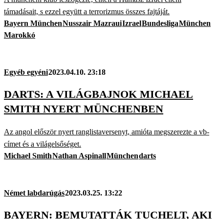
támadásait, s ezzel együtt a terrorizmus összes fajtáját.
Bayern München
Nusszair Mazraui
Izrael
Bundesliga
München
Marokkó
Egyéb egyéni
2023.04.10. 23:18
DARTS: A VILÁGBAJNOK MICHAEL
SMITH NYERT MÜNCHENBEN
Az angol először nyert ranglistaversenyt, amióta megszerezte a vb-
címet és a világelsőséget.
Michael Smith
Nathan Aspinall
München
darts
Német labdarúgás
2023.03.25. 13:22
BAYERN: BEMUTATTÁK TUCHELT, AKI