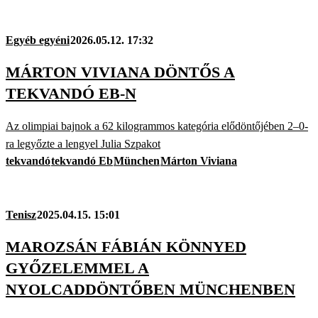
Egyéb egyéni
2026.05.12. 17:32
MÁRTON VIVIANA DÖNTŐS A
TEKVANDÓ EB-N
Az olimpiai bajnok a 62 kilogrammos kategória elődöntőjében 2–0-
ra legyőzte a lengyel Julia Szpakot
tekvandó
tekvandó Eb
München
Márton Viviana
Tenisz
2025.04.15. 15:01
MAROZSÁN FÁBIÁN KÖNNYED
GYŐZELEMMEL A
NYOLCADDÖNTŐBEN MÜNCHENBEN