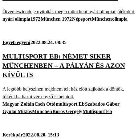
Ötven esztendeje nyitották meg a müncheni nyári olimpiai játékokat.
nyári olimpia
1972
München 1972
Népsport
München
olimpia
Egyéb egyéni
2022.08.24. 08:35
MULTISPORT EB: NÉMET SIKER
MÜNCHENBEN – A PÁLYÁN ÉS AZON
KÍVÜL IS
A legtöbb helyszínen majdnem telt ház előtt zajlottak a döntők,
főként ha hazai versenyző is bejutott.
Magyar Zoltán
Cseh Ottó
multisport Eb
Szabados Gábor
Gyulai Miklós
München
Boros Gergely
Multisport Eb
Kerékpár
2022.08.20. 15:13