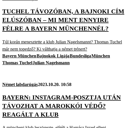
TUCHEL TÁVOZÓBAN, A BAJNOKI CÍM
ELÚSZÓBAN – MI MENT ENNYIRE
FÉLRE A BAYERN MÜNCHENNÉL?
Túl korán menesztette a klub Julian Nagelsmannt? Thomas Tuchel
már nem topedző? Ki válthatja a német trénert?
Bayern München
Bajnokok Ligája
Bundesliga
München
Thomas Tuchel
Julian Nagelsmann
Német labdarúgás
2023.10.20. 10:58
BAYERN: INSTAGRAM-POSZTJA UTÁN
TÁVOZHAT A MAROKKÓI VÉDŐ?
REAGÁLT A KLUB
A müncheni klub leszögezte, elítéli a Hamász Izrael elleni