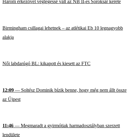
Három érkezővel véglegessé vált az NB II-es Soroksár kerete
Birmingham csillagai lehetnek – az atlétikai Eb 10 legnagyobb
alakja
Női labdarúgó BL: kikapott és kiesett az FTC
12:09
— Soltész Dominik bízik benne, hogy még nem állt össze
az Újpest
11:46
— Megmaradt a gyirmótiak harmadosztályban szerzett
lendülete