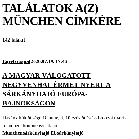
TALÁLATOK A(Z)
MÜNCHEN
CÍMKÉRE
142 találat
Egyéb csapat
2026.07.19. 17:46
A MAGYAR VÁLOGATOTT
NEGYVENHAT ÉRMET NYERT A
SÁRKÁNYHAJÓ EURÓPA-
BAJNOKSÁGON
Hazánk küldöttsége 18 aranyat, 10 ezüstöt és 18 bronzot nyert a
müncheni kontinensviadalon.
München
sárkányhajó Eb
sárkányhajó