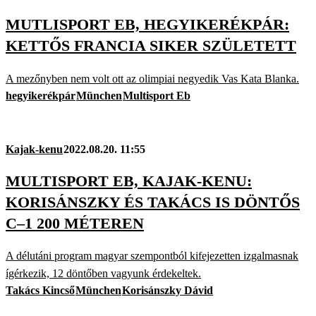
MUTLISPORT EB, HEGYIKERÉKPÁR:
KETTŐS FRANCIA SIKER SZÜLETETT
A mezőnyben nem volt ott az olimpiai negyedik Vas Kata Blanka.
hegyikerékpár
München
Multisport Eb
Kajak-kenu
2022.08.20. 11:55
MULTISPORT EB, KAJAK-KENU:
KORISÁNSZKY ÉS TAKÁCS IS DÖNTŐS
C–1 200 MÉTEREN
A délutáni program magyar szempontból kifejezetten izgalmasnak
ígérkezik, 12 döntőben vagyunk érdekeltek.
Takács Kincső
München
Korisánszky Dávid