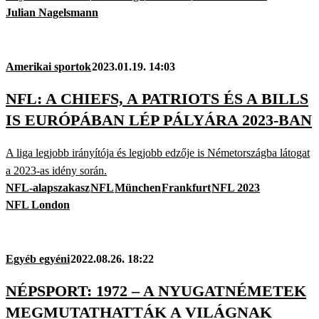
Julian Nagelsmann
Amerikai sportok
2023.01.19. 14:03
NFL: A CHIEFS, A PATRIOTS ÉS A BILLS
IS EURÓPÁBAN LÉP PÁLYÁRA 2023-BAN
A liga legjobb irányítója és legjobb edzője is Németországba látogat
a 2023-as idény során.
NFL-alapszakasz
NFL
München
Frankfurt
NFL 2023
NFL London
Egyéb egyéni
2022.08.26. 18:22
NÉPSPORT: 1972 – A NYUGATNÉMETEK
MEGMUTATHATTÁK A VILÁGNAK