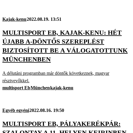
Kajak-kenu
2022.08.19. 13:51
MULTISPORT EB, KAJAK-KENU: HÉT
ÚJABB A-DÖNTŐS SZEREPLÉST
BIZTOSÍTOTT BE A VÁLOGATOTTUNK
MÜNCHENBEN
A délutáni programban már döntők következnek, magyar
résztvevőkkel.
multisport Eb
München
kajak-kenu
Egyéb egyéni
2022.08.16. 19:50
MULTISPORT EB, PÁLYAKERÉKPÁR:
SZALONTAY A 11. HELYEN KEIRINBEN