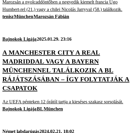
Marozsán a nyolcaddöntőben a negyedik kiemelt francia Ugo
Humbert-rel (21.) vagy a chilei Nicolás Jarryval (58.) találkozik.
tenisz
München
Marozsán Fábián
Bajnokok Ligája
2025.01.29. 23:16
A MANCHESTER CITY A REAL
MADRIDDAL VAGY A BAYERN
MÜNCHENNEL TALÁLKOZIK A BL
RÁJÁTSZÁSÁBAN – ÍGY FOLYTATJÁK A
CSAPATOK
Az UEFA pénteken 12 órától tartja a kieséses szakasz sorsolását.
Bajnokok Ligája
BL
München
Német labdarúgás
2024.02.21. 18:02