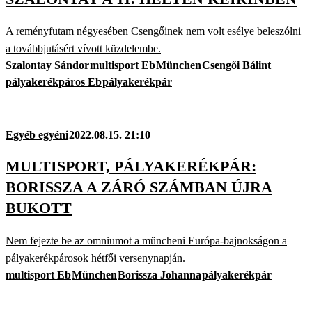
A reményfutam négyesében Csengőinek nem volt esélye beleszólni
a továbbjutásért vívott küzdelembe.
Szalontay Sándor
multisport Eb
München
Csengői Bálint
pályakerékpáros Eb
pályakerékpár
Egyéb egyéni
2022.08.15. 21:10
MULTISPORT, PÁLYAKERÉKPÁR:
BORISSZA A ZÁRÓ SZÁMBAN ÚJRA
BUKOTT
Nem fejezte be az omniumot a müncheni Európa-bajnokságon a
pályakerékpárosok hétfői versenynapján.
multisport Eb
München
Borissza Johanna
pályakerékpár