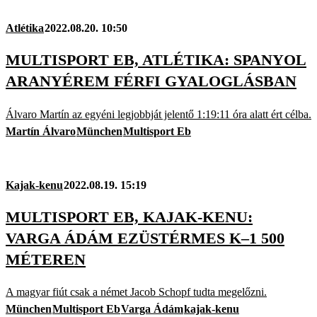
Atlétika
2022.08.20. 10:50
MULTISPORT EB, ATLÉTIKA: SPANYOL
ARANYÉREM FÉRFI GYALOGLÁSBAN
Álvaro Martín az egyéni legjobbját jelentő 1:19:11 óra alatt ért célba.
Martín Álvaro
München
Multisport Eb
Kajak-kenu
2022.08.19. 15:19
MULTISPORT EB, KAJAK-KENU:
VARGA ÁDÁM EZÜSTÉRMES K–1 500
MÉTEREN
A magyar fiút csak a német Jacob Schopf tudta megelőzni.
München
Multisport Eb
Varga Ádám
kajak-kenu