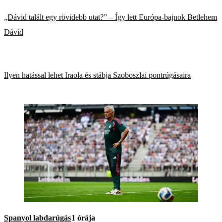
„Dávid talált egy rövidebb utat?” – Így lett Európa-bajnok Betlehem
Dávid
Ilyen hatással lehet Iraola és stábja Szoboszlai pontrúgásaira
Spanyol labdarúgás
1 órája