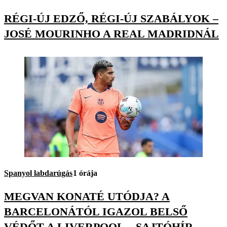
RÉGI-ÚJ EDZŐ, RÉGI-ÚJ SZABÁLYOK –
JOSÉ MOURINHO A REAL MADRIDNÁL
Spanyol labdarúgás
1 órája
MEGVAN KONATÉ UTÓDJA? A
BARCELONÁTÓL IGAZOL BELSŐ
VÉDŐT A LIVERPOOL – SAJTÓHÍR