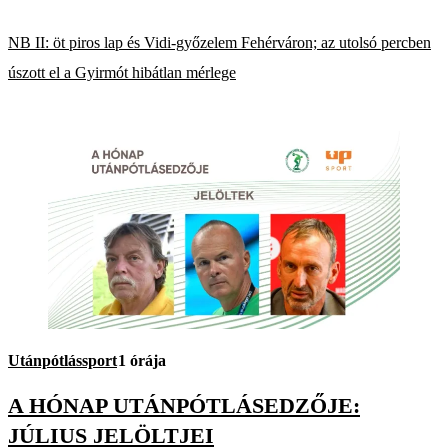
NB II: öt piros lap és Vidi-győzelem Fehérváron; az utolsó percben
úszott el a Gyirmót hibátlan mérlege
Utánpótlássport
1 órája
A HÓNAP UTÁNPÓTLÁSEDZŐJE:
JÚLIUS JELÖLTJEI