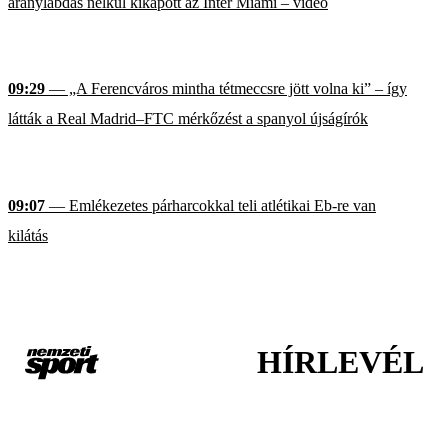
aranylabdás nélkül kikapott az Inter Miami – videó
09:29
— „A Ferencváros mintha tétmeccsre jött volna ki” – így
látták a Real Madrid–FTC mérkőzést a spanyol újságírók
09:07
— Emlékezetes párharcokkal teli atlétikai Eb-re van
kilátás
HÍRLEVÉL