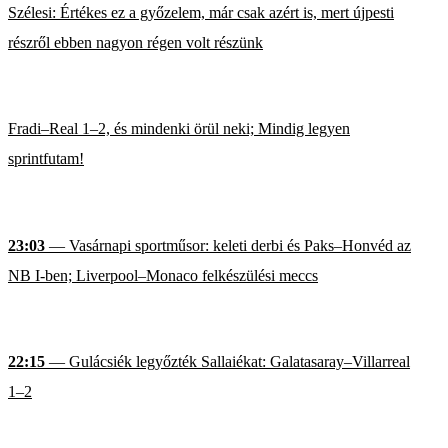
Szélesi: Értékes ez a győzelem, már csak azért is, mert újpesti
részről ebben nagyon régen volt részünk
Fradi–Real 1–2, és mindenki örül neki; Mindig legyen
sprintfutam!
23:03
— Vasárnapi sportműsor: keleti derbi és Paks–Honvéd az
NB I-ben; Liverpool–Monaco felkészülési meccs
22:15
— Gulácsiék legyőzték Sallaiékat: Galatasaray–Villarreal
1–2