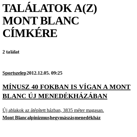
TALÁLATOK A(Z)
MONT BLANC
CÍMKÉRE
2 találat
Sportszelep
2012.12.05. 09:25
MÍNUSZ 40 FOKBAN IS VÍGAN A MONT
BLANC ÚJ MENEDÉKHÁZÁBAN
Új ablakok az átépített házban, 3835 méter magasan.
Mont Blanc
alpinizmus
hegymászás
menedékház