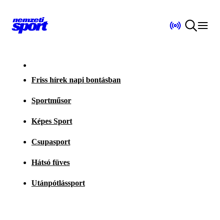
Friss hírek napi bontásban
Sportműsor
Képes Sport
Csupasport
Hátsó füves
Utánpótlássport