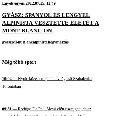
Egyéb egyéni
2012.07.15. 11:49
GYÁSZ: SPANYOL ÉS LENGYEL
ALPINISTA VESZTETTE ÉLETÉT A
MONT BLANC-ON
gyász
Mont Blanc
alpinista
hegymászás
Még több sport
10:04
— Nyolc közé sem jutott a világelső Szabalenka
Torontóban
09:51
— Rodrigo De Paul Messi előtt tisztelgett, de az