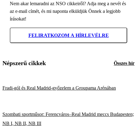
Nem akar lemaradni az NSO cikkeiről? Adja meg a nevét és
az e-mail címét, és mi naponta elküldjük Önnek a legjobb
írásokat!
FELIRATKOZOM A HÍRLEVÉLRE
Népszerű cikkek
Összes hír
Fradi-gól és Real Madrid-győzelem a Groupama Arénában
Szombati sportműsor: Ferencváros–Real Madrid meccs Budapesten;
NB I, NB II, NB III