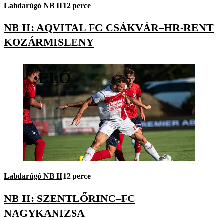
Labdarúgó NB II
12 perce
NB II: AQVITAL FC CSÁKVÁR–HR-RENT
KOZÁRMISLENY
•
ÉLŐ
Labdarúgó NB II
12 perce
NB II: SZENTLŐRINC–FC
NAGYKANIZSA