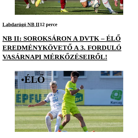
Labdarúgó NB II
12 perce
NB II: SOROKSÁRON A DVTK – ÉLŐ
EREDMÉNYKÖVETŐ A 3. FORDULÓ
VASÁRNAPI MÉRKŐZÉSEIRŐL!
•
ÉLŐ