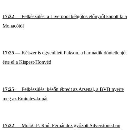
17:32
— Felkészülés: a Liverpool kétgólos előnyről kapott ki a
Monacótól
17:25
— Kétszer is egyenlített Pakson, a harmadik döntetlenjét
érte el a Kispest-Honvéd
17:25
— Felkészülés: későn ébredt az Arsenal, a BVB nyerte
meg az Emirates-kupát
17:22
— MotoGP: Raúl Fernández győzött Silverstone-ban