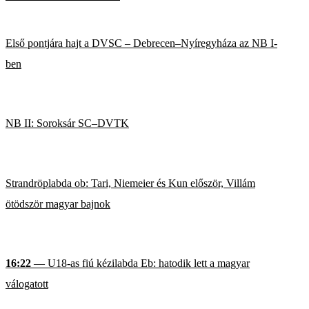
Első pontjára hajt a DVSC – Debrecen–Nyíregyháza az NB I-
ben
NB II: Soroksár SC–DVTK
Strandröplabda ob: Tari, Niemeier és Kun először, Villám
ötödször magyar bajnok
16:22
— U18-as fiú kézilabda Eb: hatodik lett a magyar
válogatott