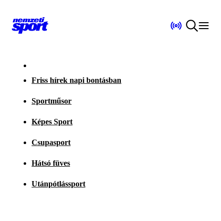
Friss hírek napi bontásban
Sportműsor
Képes Sport
Csupasport
Hátsó füves
Utánpótlássport