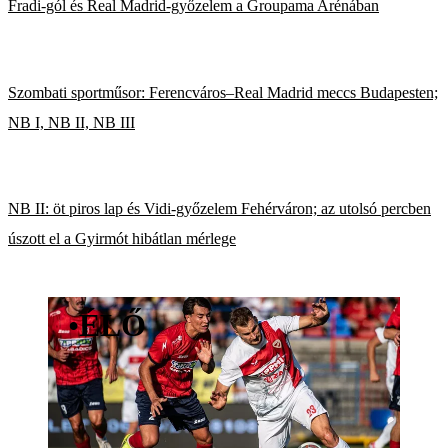
Fradi-gól és Real Madrid-győzelem a Groupama Arénában
Szombati sportműsor: Ferencváros–Real Madrid meccs Budapesten;
NB I, NB II, NB III
NB II: öt piros lap és Vidi-győzelem Fehérváron; az utolsó percben
úszott el a Gyirmót hibátlan mérlege
•
ÉLŐ