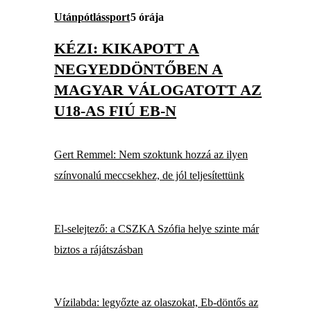
Utánpótlássport
5 órája
KÉZI: KIKAPOTT A
NEGYEDDÖNTŐBEN A
MAGYAR VÁLOGATOTT AZ
U18-AS FIÚ EB-N
Gert Remmel: Nem szoktunk hozzá az ilyen
színvonalú meccsekhez, de jól teljesítettünk
El-selejtező: a CSZKA Szófia helye szinte már
biztos a rájátszásban
Vízilabda: legyőzte az olaszokat, Eb-döntős az