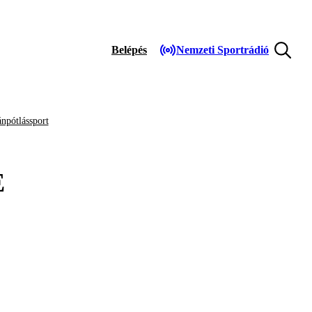
Belépés
Nemzeti Sportrádió
npótlássport
E