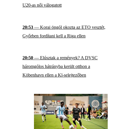
U20-as női válogatott
20:53
— Korai öngól okozta az ETO vesztét,
Győrben fordítani kell a Riga ellen
20:50
— Elúsztak a remények? A DVSC
háromgólos hátrányba került otthon a
Köbenhavn ellen a Kl-selejtezőben