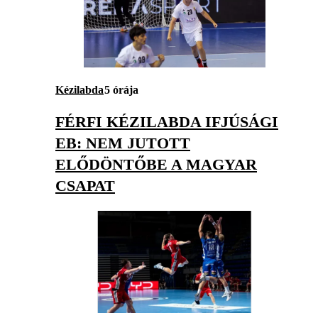
Kézilabda
5 órája
FÉRFI KÉZILABDA IFJÚSÁGI
EB: NEM JUTOTT
ELŐDÖNTŐBE A MAGYAR
CSAPAT