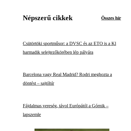
Népszerű cikkek
Összes hír
Csütörtöki sportműsor: a DVSC és az ETO is a Kl
harmadik selejtezőkörében lép pályára
Barcelona vagy Real Madrid? Rodri meghozta a
döntést – sajtóhír
Fájdalmas vereség, távol Európától a Górnik –
lapszemle