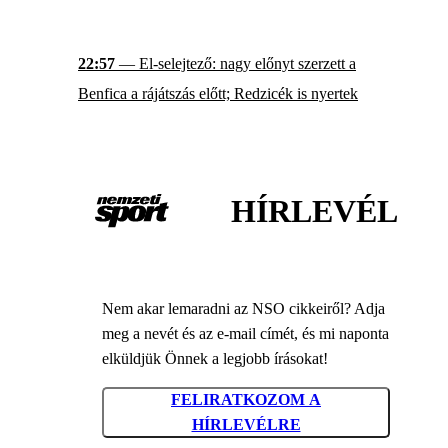
22:57
— El-selejtező: nagy előnyt szerzett a
Benfica a rájátszás előtt; Redzicék is nyertek
HÍRLEVÉL
Nem akar lemaradni az NSO cikkeiről? Adja
meg a nevét és az e-mail címét, és mi naponta
elküldjük Önnek a legjobb írásokat!
FELIRATKOZOM A
HÍRLEVÉLRE