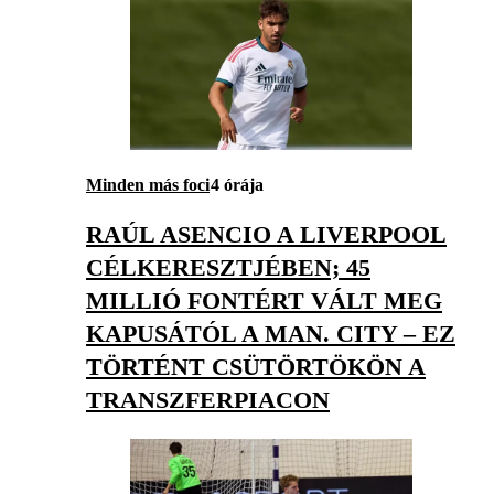
Minden más foci
4 órája
RAÚL ASENCIO A LIVERPOOL
CÉLKERESZTJÉBEN; 45
MILLIÓ FONTÉRT VÁLT MEG
KAPUSÁTÓL A MAN. CITY – EZ
TÖRTÉNT CSÜTÖRTÖKÖN A
TRANSZFERPIACON