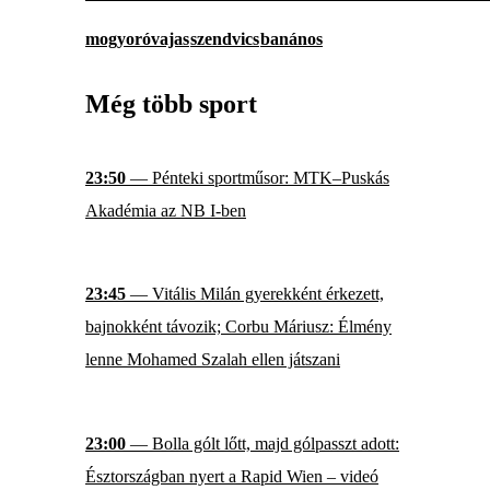
mogyoróvajas
szendvics
banános
Még több sport
23:50
— Pénteki sportműsor: MTK–Puskás
Akadémia az NB I-ben
23:45
— Vitális Milán gyerekként érkezett,
bajnokként távozik; Corbu Máriusz: Élmény
lenne Mohamed Szalah ellen játszani
23:00
— Bolla gólt lőtt, majd gólpasszt adott:
Észtországban nyert a Rapid Wien – videó