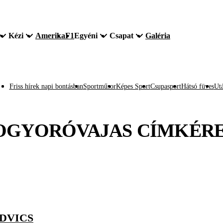
Kézi
Amerika
F1
Egyéni
Csapat
Galéria
Friss hírek napi bontásban
Sportműsor
Képes Sport
Csupasport
Hátsó füves
Utá
OGYORÓVAJAS
CÍMKÉR
DVICS