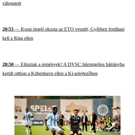
válogatott
20:53
— Korai öngól okozta az ETO vesztét, Győrben fordítani
kell a Riga ellen
20:50
— Elúsztak a remények? A DVSC háromgólos hátrányba
került otthon a Köbenhavn ellen a Kl-selejtezőben