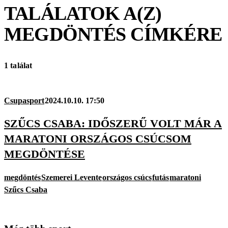
TALÁLATOK A(Z)
MEGDÖNTÉS
CÍMKÉRE
1 találat
Csupasport
2024.10.10. 17:50
SZŰCS CSABA: IDŐSZERŰ VOLT MÁR A
MARATONI ORSZÁGOS CSÚCSOM
MEGDÖNTÉSE
megdöntés
Szemerei Levente
országos csúcs
futás
maratoni
Szűcs Csaba