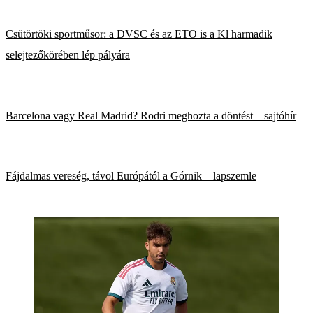
Csütörtöki sportműsor: a DVSC és az ETO is a Kl harmadik
selejtezőkörében lép pályára
Barcelona vagy Real Madrid? Rodri meghozta a döntést – sajtóhír
Fájdalmas vereség, távol Európától a Górnik – lapszemle