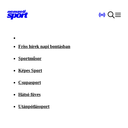
Friss hírek napi bontásban
Sportműsor
Képes Sport
Csupasport
Hátsó füves
Utánpótlássport