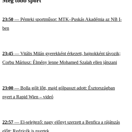
Még több sport
23:50
— Pénteki sportműsor: MTK–Puskás Akadémia az NB I-
ben
23:45
— Vitális Milán gyerekként érkezett, bajnokként távozik;
Corbu Máriusz: Élmény lenne Mohamed Szalah ellen játszani
23:00
— Bolla gólt lőtt, majd gólpasszt adott: Észtországban
nyert a Rapid Wien – videó
22:57
— El-selejtező: nagy előnyt szerzett a Benfica a rájátszás
előtt; Redzicék is nyertek