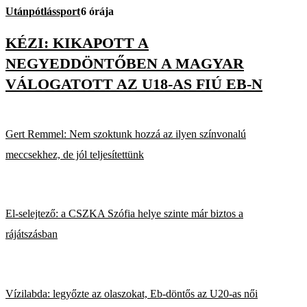
Utánpótlássport
6 órája
KÉZI: KIKAPOTT A
NEGYEDDÖNTŐBEN A MAGYAR
VÁLOGATOTT AZ U18-AS FIÚ EB-N
Gert Remmel: Nem szoktunk hozzá az ilyen színvonalú
meccsekhez, de jól teljesítettünk
El-selejtező: a CSZKA Szófia helye szinte már biztos a
rájátszásban
Vízilabda: legyőzte az olaszokat, Eb-döntős az U20-as női