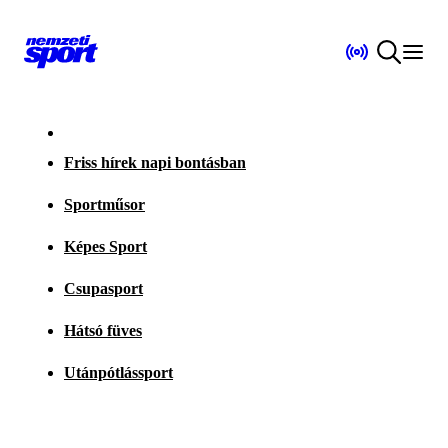
Friss hírek napi bontásban
Sportműsor
Képes Sport
Csupasport
Hátsó füves
Utánpótlássport