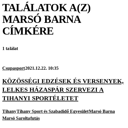
TALÁLATOK A(Z)
MARSÓ BARNA
CÍMKÉRE
1 találat
Csupasport
2021.12.22. 10:35
KÖZÖSSÉGI EDZÉSEK ÉS VERSENYEK,
LELKES HÁZASPÁR SZERVEZI A
TIHANYI SPORTÉLETET
Tihany
Tihany Sport és Szabadidő Egyesület
Marsó Barna
Marsó Sarolta
futás