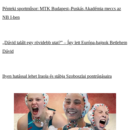
Pénteki sportműsor: MTK Budapest–Puskás Akadémia meccs az
NB I-ben
„Dávid talált egy rövidebb utat?” – Így lett Európa-bajnok Betlehem
Dávid
Ilyen hatással lehet Iraola és stábja Szoboszlai pontrúgásaira