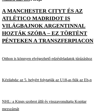
A MANCHESTER CITYT ÉS AZ
ATLÉTICO MADRIDOT IS
VILÁGBAJNOK ARGENTINNAL
HOZTÁK SZÓBA – EZ TÖRTÉNT
PÉNTEKEN A TRANSZFERPIACON
Otthon is könnyen elvégezhető edzésfeladatok túrázáshoz
Kézilabda: az 5. helyért folytatják az U18-as fiúk az Eb-n
NHL: a Kings szobrot állít és visszavonultatja Kopitar
mezszámát