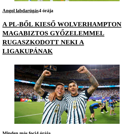
Angol labdarúgás
4 órája
A PL-BŐL KIESŐ WOLVERHAMPTON
MAGABIZTOS GYŐZELEMMEL
RUGASZKODOTT NEKI A
LIGAKUPÁNAK
Minden más foci
4 órája