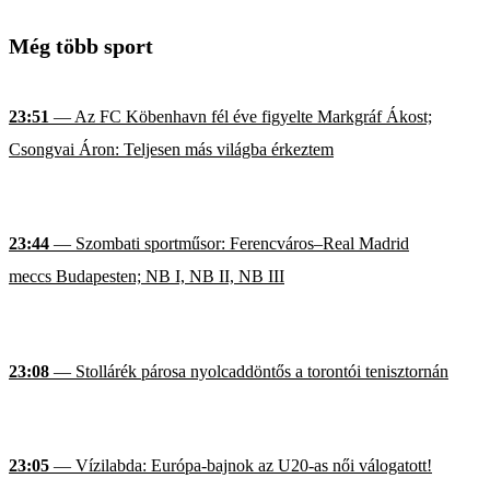
Még több sport
23:51
— Az FC Köbenhavn fél éve figyelte Markgráf Ákost;
Csongvai Áron: Teljesen más világba érkeztem
23:44
— Szombati sportműsor: Ferencváros–Real Madrid
meccs Budapesten; NB I, NB II, NB III
23:08
— Stollárék párosa nyolcaddöntős a torontói tenisztornán
23:05
— Vízilabda: Európa-bajnok az U20-as női válogatott!