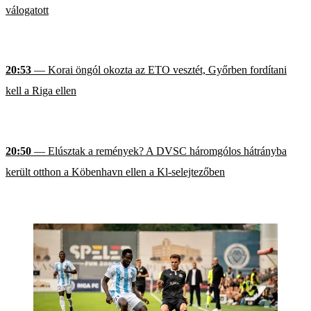
válogatott
20:53
— Korai öngól okozta az ETO vesztét, Győrben fordítani
kell a Riga ellen
20:50
— Elúsztak a remények? A DVSC háromgólos hátrányba
került otthon a Köbenhavn ellen a Kl-selejtezőben