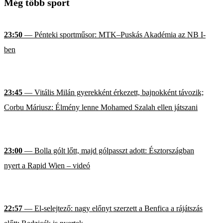
Még több sport
23:50
— Pénteki sportműsor: MTK–Puskás Akadémia az NB I-
ben
23:45
— Vitális Milán gyerekként érkezett, bajnokként távozik;
Corbu Máriusz: Élmény lenne Mohamed Szalah ellen játszani
23:00
— Bolla gólt lőtt, majd gólpasszt adott: Észtországban
nyert a Rapid Wien – videó
22:57
— El-selejtező: nagy előnyt szerzett a Benfica a rájátszás