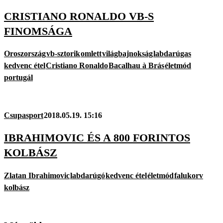
CRISTIANO RONALDO VB-S
FINOMSÁGA
Oroszország
vb-sztorik
omlett
világbajnokság
labdarúgas
kedvenc étel
Cristiano Ronaldo
Bacalhau à Brás
életmód
portugál
Csupasport
2018.05.19. 15:16
IBRAHIMOVIC ÉS A 800 FORINTOS
KOLBÁSZ
Zlatan Ibrahimovic
labdarúgó
kedvenc étel
életmód
falukorv
kolbász