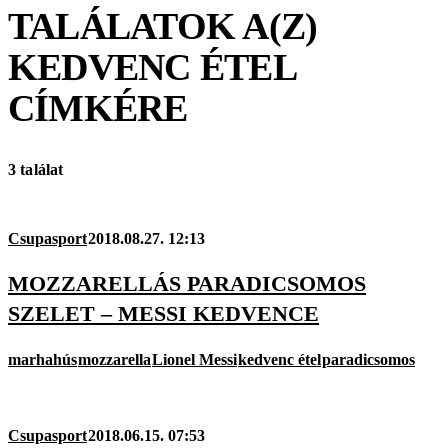
TALÁLATOK A(Z)
KEDVENC ÉTEL
CÍMKÉRE
3 találat
Csupasport
2018.08.27. 12:13
MOZZARELLÁS PARADICSOMOS
SZELET – MESSI KEDVENCE
marhahús
mozzarella
Lionel Messi
kedvenc étel
paradicsomos
Csupasport
2018.06.15. 07:53