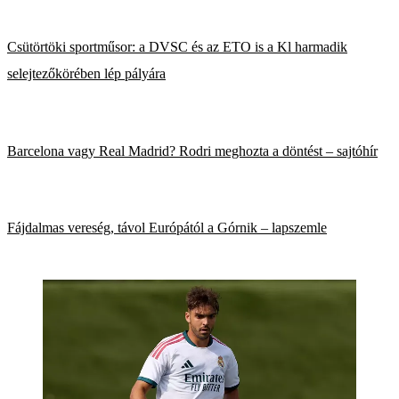
Csütörtöki sportműsor: a DVSC és az ETO is a Kl harmadik
selejtezőkörében lép pályára
Barcelona vagy Real Madrid? Rodri meghozta a döntést – sajtóhír
Fájdalmas vereség, távol Európától a Górnik – lapszemle