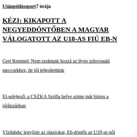
Utánpótlássport
7 órája
KÉZI: KIKAPOTT A
NEGYEDDÖNTŐBEN A MAGYAR
VÁLOGATOTT AZ U18-AS FIÚ EB-N
Gert Remmel: Nem szoktunk hozzá az ilyen színvonalú
meccsekhez, de jól teljesítettünk
El-selejtező: a CSZKA Szófia helye szinte már biztos a
rájátszásban
Vízilabda: legyőzte az olaszokat, Eb-döntős az U20-as női