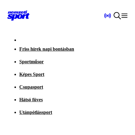
Friss hírek napi bontásban
Sportműsor
Képes Sport
Csupasport
Hátsó füves
Utánpótlássport