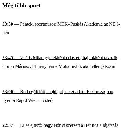
Még több sport
23:50
— Pénteki sportműsor: MTK–Puskás Akadémia az NB I-
ben
23:45
— Vitális Milán gyerekként érkezett, bajnokként távozik;
Corbu Máriusz: Élmény lenne Mohamed Szalah ellen játszani
23:00
— Bolla gólt lőtt, majd gólpasszt adott: Észtországban
nyert a Rapid Wien – videó
22:57
— El-selejtező: nagy előnyt szerzett a Benfica a rájátszás