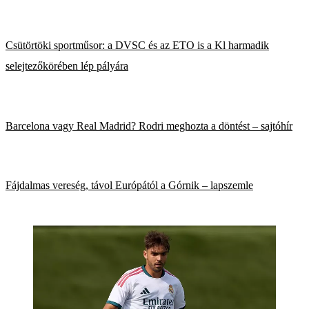
Csütörtöki sportműsor: a DVSC és az ETO is a Kl harmadik
selejtezőkörében lép pályára
Barcelona vagy Real Madrid? Rodri meghozta a döntést – sajtóhír
Fájdalmas vereség, távol Európától a Górnik – lapszemle