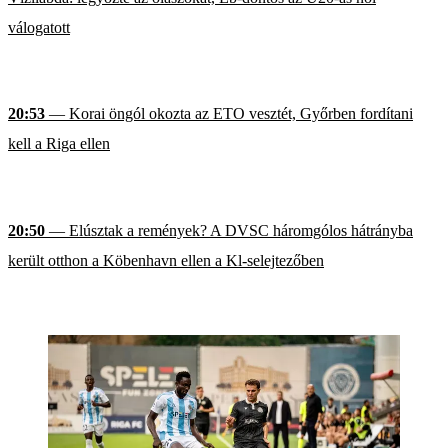
válogatott
20:53
— Korai öngól okozta az ETO vesztét, Győrben fordítani
kell a Riga ellen
20:50
— Elúsztak a remények? A DVSC háromgólos hátrányba
került otthon a Köbenhavn ellen a Kl-selejtezőben