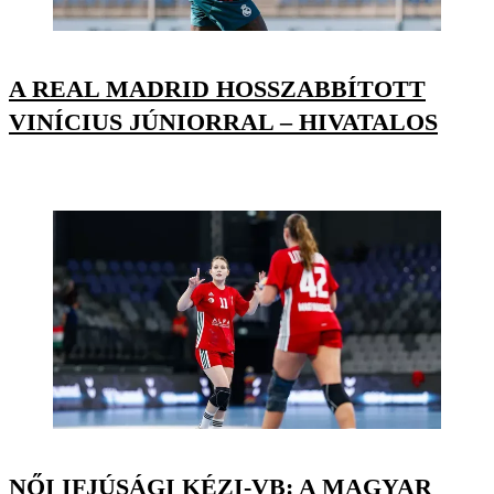
A REAL MADRID HOSSZABBÍTOTT
VINÍCIUS JÚNIORRAL – HIVATALOS
NŐI IFJÚSÁGI KÉZI-VB: A MAGYAR