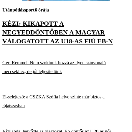
Utánpótlássport
6 órája
KÉZI: KIKAPOTT A
NEGYEDDÖNTŐBEN A MAGYAR
VÁLOGATOTT AZ U18-AS FIÚ EB-N
Gert Remmel: Nem szoktunk hozzá az ilyen színvonalú
meccsekhez, de jól teljesítettünk
El-selejtező: a CSZKA Szófia helye szinte már biztos a
rájátszásban
Vízilabda: legyőzte az olaszokat, Eb-döntős az U20-as női