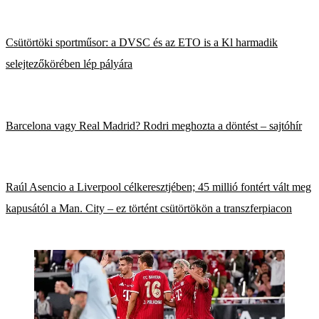
Csütörtöki sportműsor: a DVSC és az ETO is a Kl harmadik
selejtezőkörében lép pályára
Barcelona vagy Real Madrid? Rodri meghozta a döntést – sajtóhír
Raúl Asencio a Liverpool célkeresztjében; 45 millió fontért vált meg
kapusától a Man. City – ez történt csütörtökön a transzferpiacon