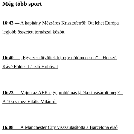
Még több sport
16:43
— A kapitány Mészáros Krisztoferről: Ott lehet Európa
legjobb összetett tornászai között
16:40
— „Egyszer fütyültek ki, egy pólómeccsen” – Hosszú
Kávé Földes László Hobóval
16:23
— Vajon az AEK egy problémás játékost vásárolt meg? –
A 10-es mez Vitális Milánról
16:08
— A Manchester City visszautasította a Barcelona első