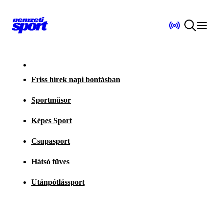
Friss hírek napi bontásban
Sportműsor
Képes Sport
Csupasport
Hátsó füves
Utánpótlássport