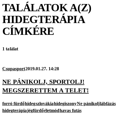
TALÁLATOK A(Z)
HIDEGTERÁPIA
CÍMKÉRE
1 találat
Csupasport
2019.01.27. 14:28
NE PÁNIKOLJ, SPORTOLJ!
MEGSZERETTEM A TELET!
forró fürdő
hideg
szlovákia
hidegiszony
Ne pánikolj
lábfázás
hidegterápia
jégfürdő
életmód
havas futás