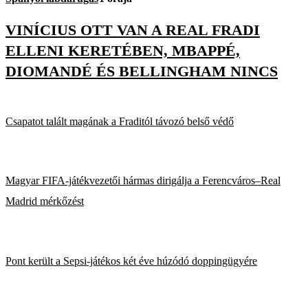
VINÍCIUS OTT VAN A REAL FRADI
ELLENI KERETÉBEN, MBAPPÉ,
DIOMANDÉ ÉS BELLINGHAM NINCS
Csapatot talált magának a Fraditól távozó belső védő
Magyar FIFA-játékvezetői hármas dirigálja a Ferencváros–Real
Madrid mérkőzést
Pont került a Sepsi-játékos két éve húzódó doppingügyére