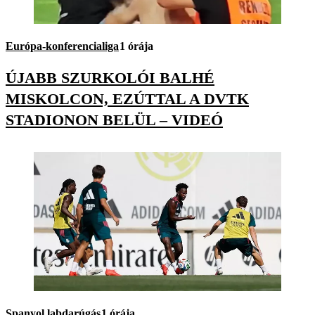
Európa-konferencialiga
1 órája
ÚJABB SZURKOLÓI BALHÉ
MISKOLCON, EZÚTTAL A DVTK
STADIONON BELÜL – VIDEÓ
Spanyol labdarúgás
1 órája