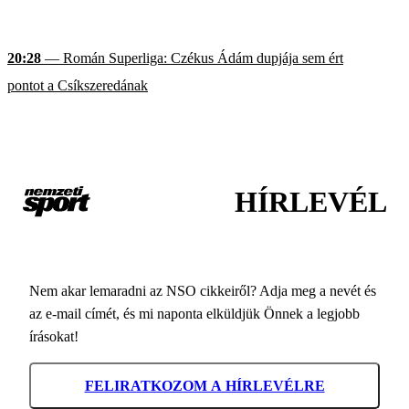
20:28
— Román Superliga: Czékus Ádám dupjája sem ért
pontot a Csíkszeredának
HÍRLEVÉL
Nem akar lemaradni az NSO cikkeiről? Adja meg a nevét és
az e-mail címét, és mi naponta elküldjük Önnek a legjobb
írásokat!
FELIRATKOZOM A HÍRLEVÉLRE