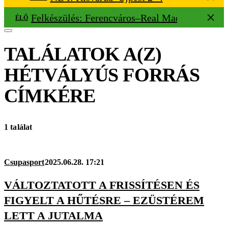
Felkészülés: Ferencváros–Real Madrid 1–2
ÉLŐ
TALÁLATOK A(Z)
HÉTVÁLYÚS FORRÁS
CÍMKÉRE
1 találat
Csupasport
2025.06.28. 17:21
VÁLTOZTATOTT A FRISSÍTÉSEN ÉS
FIGYELT A HŰTÉSRE – EZÜSTÉREM
LETT A JUTALMA