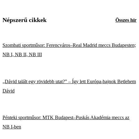
Népszerű cikkek
Összes hír
Szombati sportműsor: Ferencváros–Real Madrid meccs Budapesten;
NB I, NB II, NB III
„Dávid talált egy rövidebb utat?” – Így lett Európa-bajnok Betlehem
Dávid
Pénteki sportműsor: MTK Budapest–Puskás Akadémia meccs az
NB I-ben