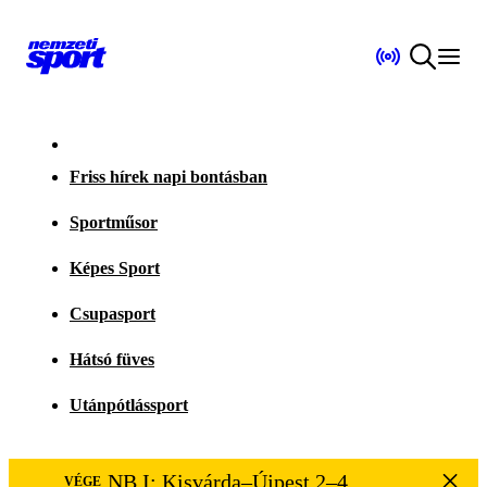
Friss hírek napi bontásban
Sportműsor
Képes Sport
Csupasport
Hátsó füves
Utánpótlássport
NB I: Kisvárda–Újpest 2–4
VÉGE