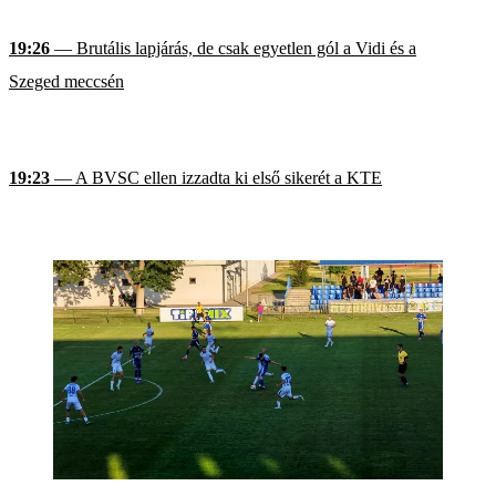
19:26
— Brutális lapjárás, de csak egyetlen gól a Vidi és a
Szeged meccsén
19:23
— A BVSC ellen izzadta ki első sikerét a KTE