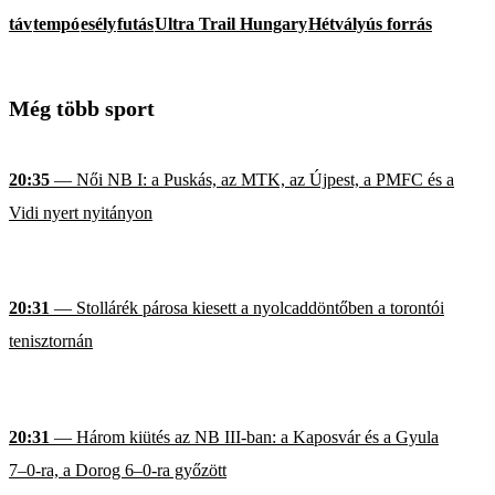
táv
tempó
esély
futás
Ultra Trail Hungary
Hétvályús forrás
Még több sport
20:35
— Női NB I: a Puskás, az MTK, az Újpest, a PMFC és a
Vidi nyert nyitányon
20:31
— Stollárék párosa kiesett a nyolcaddöntőben a torontói
tenisztornán
20:31
— Három kiütés az NB III-ban: a Kaposvár és a Gyula
7–0-ra, a Dorog 6–0-ra győzött