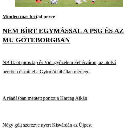
Minden más foci
54 perce
NEM BÍRT EGYMÁSSAL A PSG ÉS AZ
MU GÖTEBORGBAN
NB II: öt piros lap és Vidi-győzelem Fehérváron; az utolsó
percben úszott el a Gyirmót hibátlan mérlege
A ráadásban mentett pontot a Karcag Ajkán
Négy gólt szerezve nyert Kisvárdán az Újpest