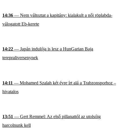
14:36
— Nem változtat a kapitány: kialakult a női röplabda-
válogatott Eb-kerete
14:22
— Japán indulója is lesz a HunGarian Baja
terepraliversenynek
14:11
— Mohamed Szalah két évre írt alá a Trabzonsporhoz –
hivatalos
13:51
— Gert Remmel: Az első pillanattól az utolsóig
harcolnunk kell