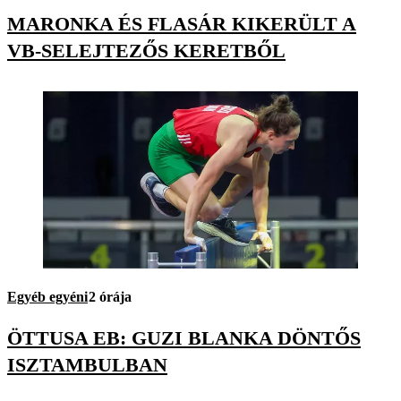
MARONKA ÉS FLASÁR KIKERÜLT A
VB-SELEJTEZŐS KERETBŐL
Egyéb egyéni
2 órája
ÖTTUSA EB: GUZI BLANKA DÖNTŐS
ISZTAMBULBAN