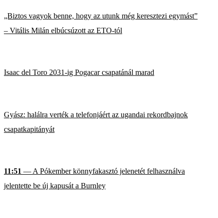
„Biztos vagyok benne, hogy az utunk még keresztezi egymást”
– Vitális Milán elbúcsúzott az ETO-tól
Isaac del Toro 2031-ig Pogacar csapatánál marad
Gyász: halálra verték a telefonjáért az ugandai rekordbajnok
csapatkapitányát
11:51
— A Pókember könnyfakasztó jelenetét felhasználva
jelentette be új kapusát a Burnley