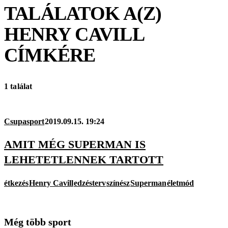
TALÁLATOK A(Z)
HENRY CAVILL
CÍMKÉRE
1 találat
Csupasport
2019.09.15. 19:24
AMIT MÉG SUPERMAN IS
LEHETETLENNEK TARTOTT
étkezés
Henry Cavill
edzésterv
színész
Superman
életmód
Még több sport