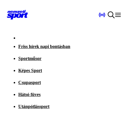
Friss hírek napi bontásban
Sportműsor
Képes Sport
Csupasport
Hátsó füves
Utánpótlássport