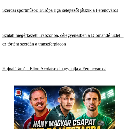
Szerdai sportműsor: Európa-liga-selejtezőt játszik a Ferencváros
Szalah megérkezett Trabzonba, célegyenesben a Diomandé-üzlet –
ez történt szerdán a transzferpiacon
Hajnal Tamás: Elton Acolatse elhagyhatja a Ferencvárost