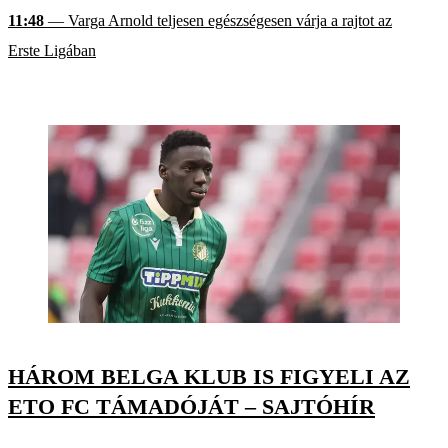
11:48
— Varga Arnold teljesen egészségesen várja a rajtot az
Erste Ligában
HÁROM BELGA KLUB IS FIGYELI AZ
ETO FC TÁMADÓJÁT – SAJTÓHÍR