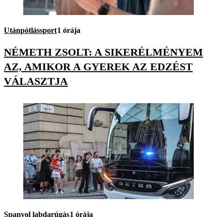
Utánpótlássport
1 órája
NÉMETH ZSOLT: A SIKERÉLMÉNYEM
AZ, AMIKOR A GYEREK AZ EDZÉST
VÁLASZTJA
Spanyol labdarúgás
1 órája