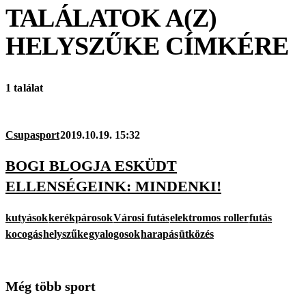
TALÁLATOK A(Z)
HELYSZŰKE
CÍMKÉRE
1 találat
Csupasport
2019.10.19. 15:32
BOGI BLOGJA ESKÜDT
ELLENSÉGEINK: MINDENKI!
kutyások
kerékpárosok
Városi futás
elektromos roller
futás
kocogás
helyszűke
gyalogosok
harapás
ütközés
Még több sport