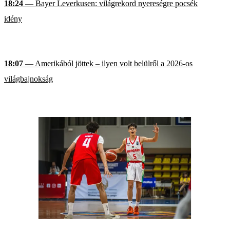
18:24
— Bayer Leverkusen: világrekord nyereségre pocsék
idény
18:07
— Amerikából jöttek – ilyen volt belülről a 2026-os
világbajnokság