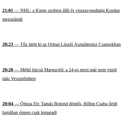
21:01
— NHL: a Kings szobrot állít és visszavonultatja Kopitar
mezszámát
20:23
— Tűz ütött ki az Ormai László Asztalitenisz Csarnokban
20:20
— Méltó búcsú Marguctól: a 24-es mezt már nem viseli
más Veszprémben
20:04
— Öttusa Eb: Tamás Botond döntős, Bőhm Csaba őrült
hajrában éppen csak lemaradt