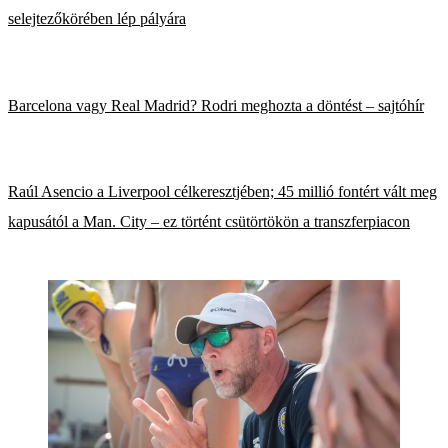
selejtezőkörében lép pályára
Barcelona vagy Real Madrid? Rodri meghozta a döntést – sajtóhír
Raúl Asencio a Liverpool célkeresztjében; 45 millió fontért vált meg
kapusától a Man. City – ez történt csütörtökön a transzferpiacon