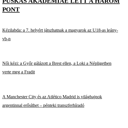
PUSKÁS AKADÉMIÁÉ LETT A HÁROM
PONT
Kézilabda: a 7. helyért játszhatnak a magyarok az U18-as leány-
vb-n
Női kézi: a Győr gálázott a Brest ellen, a Loki a Népligetben
verte meg a Fradit
A Manchester City és az Atlético Madrid is világbajnok
argentinnal erősíthet – pénteki transzferhíradó