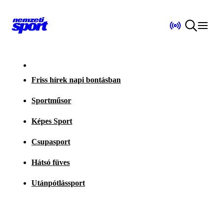
Friss hírek napi bontásban
Sportműsor
Képes Sport
Csupasport
Hátsó füves
Utánpótlássport