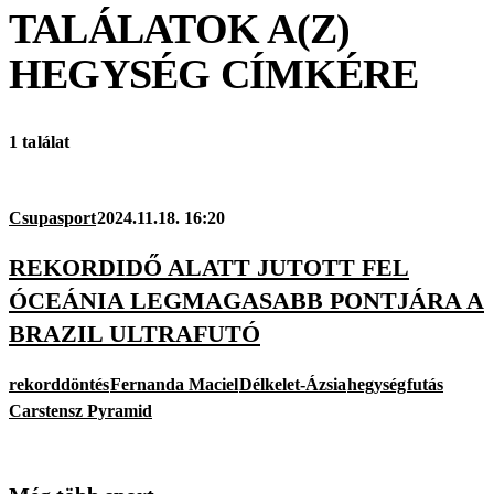
TALÁLATOK A(Z)
HEGYSÉG
CÍMKÉRE
1 találat
Csupasport
2024.11.18. 16:20
REKORDIDŐ ALATT JUTOTT FEL
ÓCEÁNIA LEGMAGASABB PONTJÁRA A
BRAZIL ULTRAFUTÓ
rekorddöntés
Fernanda Maciel
Délkelet-Ázsia
hegység
futás
Carstensz Pyramid