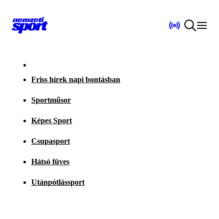
Friss hírek napi bontásban
Sportműsor
Képes Sport
Csupasport
Hátsó füves
Utánpótlássport