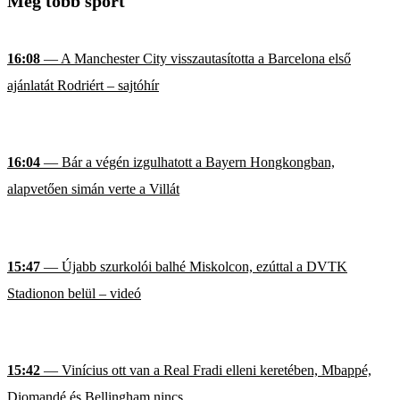
Még több sport
16:08
— A Manchester City visszautasította a Barcelona első
ajánlatát Rodriért – sajtóhír
16:04
— Bár a végén izgulhatott a Bayern Hongkongban,
alapvetően simán verte a Villát
15:47
— Újabb szurkolói balhé Miskolcon, ezúttal a DVTK
Stadionon belül – videó
15:42
— Vinícius ott van a Real Fradi elleni keretében, Mbappé,
Diomandé és Bellingham nincs