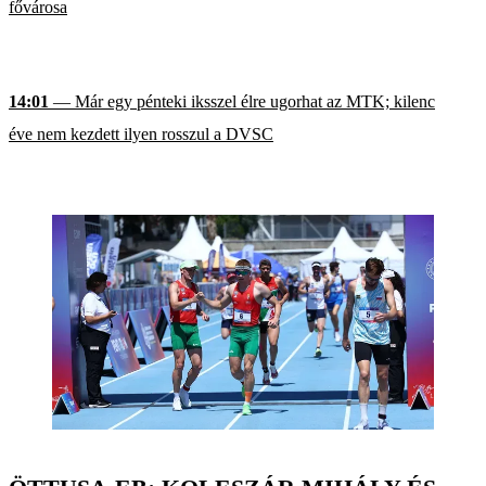
fővárosa
14:01
— Már egy pénteki iksszel élre ugorhat az MTK; kilenc
éve nem kezdett ilyen rosszul a DVSC