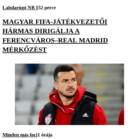
Labdarúgó NB I
52 perce
MAGYAR FIFA-JÁTÉKVEZETŐI
HÁRMAS DIRIGÁLJA A
FERENCVÁROS–REAL MADRID
MÉRKŐZÉST
Minden más foci
1 órája