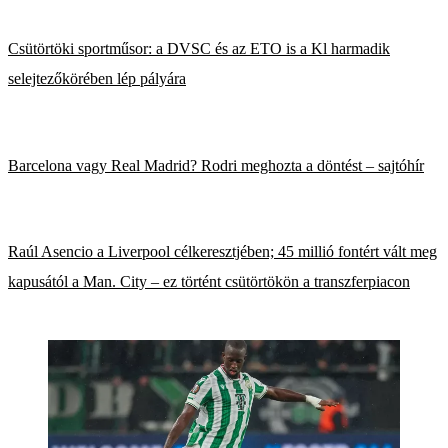
Csütörtöki sportműsor: a DVSC és az ETO is a Kl harmadik
selejtezőkörében lép pályára
Barcelona vagy Real Madrid? Rodri meghozta a döntést – sajtóhír
Raúl Asencio a Liverpool célkeresztjében; 45 millió fontért vált meg
kapusától a Man. City – ez történt csütörtökön a transzferpiacon