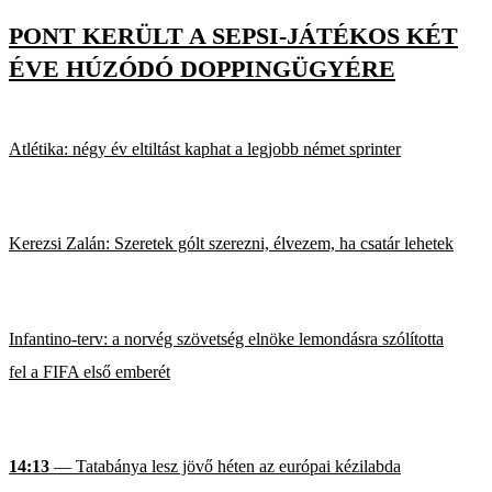
PONT KERÜLT A SEPSI-JÁTÉKOS KÉT
ÉVE HÚZÓDÓ DOPPINGÜGYÉRE
Atlétika: négy év eltiltást kaphat a legjobb német sprinter
Kerezsi Zalán: Szeretek gólt szerezni, élvezem, ha csatár lehetek
Infantino-terv: a norvég szövetség elnöke lemondásra szólította
fel a FIFA első emberét
14:13
— Tatabánya lesz jövő héten az európai kézilabda