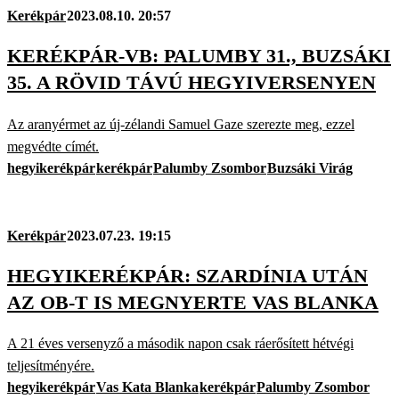
Kerékpár
2023.08.10. 20:57
KERÉKPÁR-VB: PALUMBY 31., BUZSÁKI
35. A RÖVID TÁVÚ HEGYIVERSENYEN
Az aranyérmet az új-zélandi Samuel Gaze szerezte meg, ezzel
megvédte címét.
hegyikerékpár
kerékpár
Palumby Zsombor
Buzsáki Virág
Kerékpár
2023.07.23. 19:15
HEGYIKERÉKPÁR: SZARDÍNIA UTÁN
AZ OB-T IS MEGNYERTE VAS BLANKA
A 21 éves versenyző a második napon csak ráerősített hétvégi
teljesítményére.
hegyikerékpár
Vas Kata Blanka
kerékpár
Palumby Zsombor