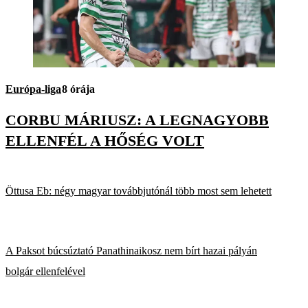
Európa-liga
8 órája
CORBU MÁRIUSZ: A LEGNAGYOBB
ELLENFÉL A HŐSÉG VOLT
Öttusa Eb: négy magyar továbbjutónál több most sem lehetett
A Paksot búcsúztató Panathinaikosz nem bírt hazai pályán
bolgár ellenfelével