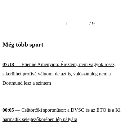
1
/
9
Még több sport
07:18
— Etienne Amenyido: Éreztem, nem vagyok rossz,
sikerülhet profivá válnom, de azt is, valószínűleg nem a
Dortmund lesz a szintem
00:05
— Csütörtöki sportműsor: a DVSC és az ETO is a Kl
harmadik selejtezőkörében lép pályára