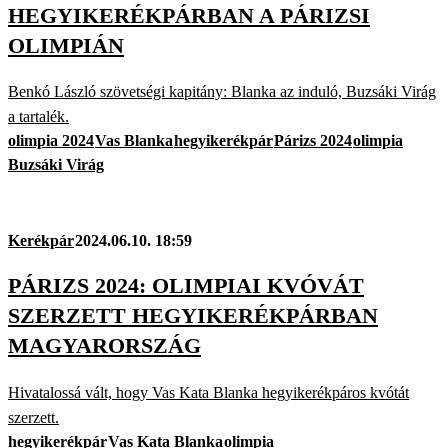
HEGYIKERÉKPÁRBAN A PÁRIZSI
OLIMPIÁN
Benkó László szövetségi kapitány: Blanka az induló, Buzsáki Virág
a tartalék.
olimpia 2024
Vas Blanka
hegyikerékpár
Párizs 2024
olimpia
Buzsáki Virág
Kerékpár
2024.06.10. 18:59
PÁRIZS 2024: OLIMPIAI KVÓVÁT
SZERZETT HEGYIKERÉKPÁRBAN
MAGYARORSZÁG
Hivatalossá vált, hogy Vas Kata Blanka hegyikerékpáros kvótát
szerzett.
hegyikerékpár
Vas Kata Blanka
olimpia