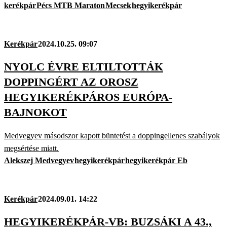
kerékpár
Pécs MTB Maraton
Mecsek
hegyikerékpár
Kerékpár
2024.10.25. 09:07
NYOLC ÉVRE ELTILTOTTÁK
DOPPINGÉRT AZ OROSZ
HEGYIKERÉKPÁROS EURÓPA-
BAJNOKOT
Medvegyev másodszor kapott büntetést a doppingellenes szabályok
megsértése miatt.
Alekszej Medvegyev
hegyikerékpár
hegyikerékpár Eb
Kerékpár
2024.09.01. 14:22
HEGYIKERÉKPÁR-VB: BUZSÁKI A 43.,