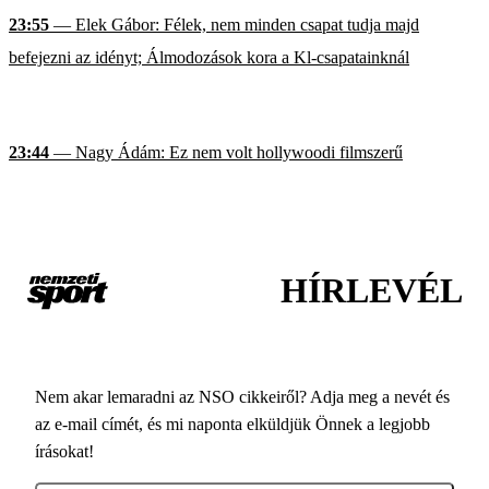
23:55
— Elek Gábor: Félek, nem minden csapat tudja majd
befejezni az idényt; Álmodozások kora a Kl-csapatainknál
23:44
— Nagy Ádám: Ez nem volt hollywoodi filmszerű
HÍRLEVÉL
Nem akar lemaradni az NSO cikkeiről? Adja meg a nevét és
az e-mail címét, és mi naponta elküldjük Önnek a legjobb
írásokat!