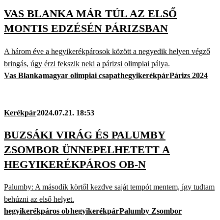
VAS BLANKA MÁR TÚL AZ ELSŐ
MONTIS EDZÉSÉN PÁRIZSBAN
A három éve a hegyikerékpárosok között a negyedik helyen végző
bringás, úgy érzi fekszik neki a párizsi olimpiai pálya.
Vas Blanka
magyar olimpiai csapat
hegyikerékpár
Párizs 2024
Kerékpár
2024.07.21. 18:53
BUZSÁKI VIRÁG ÉS PALUMBY
ZSOMBOR ÜNNEPELHETETT A
HEGYIKERÉKPÁROS OB-N
Palumby: A második körtől kezdve saját tempót mentem, így tudtam
behúzni az első helyet.
hegyikerékpáros ob
hegyikerékpár
Palumby Zsombor