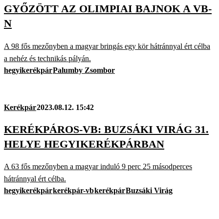
GYŐZÖTT AZ OLIMPIAI BAJNOK A VB-
N
A 98 fős mezőnyben a magyar bringás egy kör hátránnyal ért célba
a nehéz és technikás pályán.
hegyikerékpár
Palumby Zsombor
Kerékpár
2023.08.12. 15:42
KERÉKPÁROS-VB: BUZSÁKI VIRÁG 31.
HELYE HEGYIKERÉKPÁRBAN
A 63 fős mezőnyben a magyar induló 9 perc 25 másodperces
hátránnyal ért célba.
hegyikerékpár
kerékpár-vb
kerékpár
Buzsáki Virág