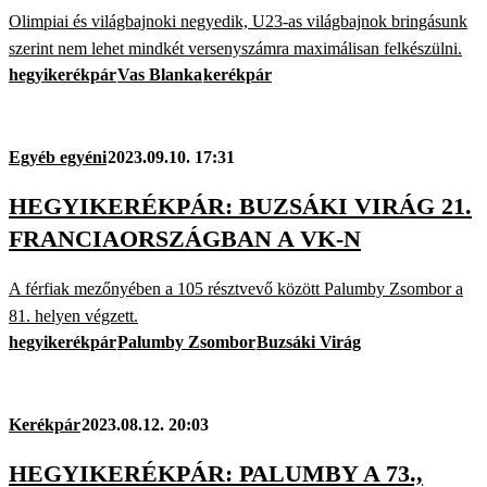
Olimpiai és világbajnoki negyedik, U23-as világbajnok bringásunk
szerint nem lehet mindkét versenyszámra maximálisan felkészülni.
hegyikerékpár
Vas Blanka
kerékpár
Egyéb egyéni
2023.09.10. 17:31
HEGYIKERÉKPÁR: BUZSÁKI VIRÁG 21.
FRANCIAORSZÁGBAN A VK-N
A férfiak mezőnyében a 105 résztvevő között Palumby Zsombor a
81. helyen végzett.
hegyikerékpár
Palumby Zsombor
Buzsáki Virág
Kerékpár
2023.08.12. 20:03
HEGYIKERÉKPÁR: PALUMBY A 73.,