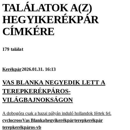
TALÁLATOK A(Z)
HEGYIKERÉKPÁR
CÍMKÉRE
179 találat
Kerékpár
2026.01.31. 16:13
VAS BLANKA NEGYEDIK LETT A
TEREPKERÉKPÁROS-
VILÁGBAJNOKSÁGON
A dobogóra csak a hazai pályán induló hollandok fértek fel.
cyclocross
Vas Blanka
hegyikerékpár
terepkerékpár
terepkerékpáros-vb