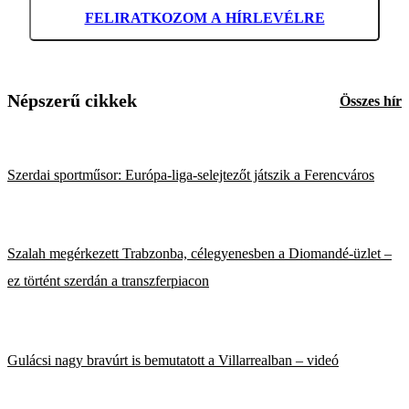
FELIRATKOZOM A HÍRLEVÉLRE
Népszerű cikkek
Összes hír
Szerdai sportműsor: Európa-liga-selejtezőt játszik a Ferencváros
Szalah megérkezett Trabzonba, célegyenesben a Diomandé-üzlet –
ez történt szerdán a transzferpiacon
Gulácsi nagy bravúrt is bemutatott a Villarrealban – videó