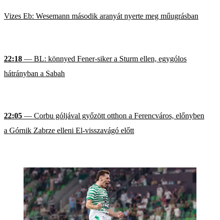
Vizes Eb: Wesemann második aranyát nyerte meg műugrásban
22:18
— BL: könnyed Fener-siker a Sturm ellen, egygólos
hátrányban a Sabah
22:05
— Corbu góljával győzött otthon a Ferencváros, előnyben
a Górnik Zabrze elleni El-visszavágó előtt