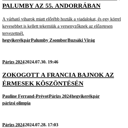
PALUMBY AZ 55. ANDORRÁBAN
A várható viharok miatt előrébb hozták a viadalokat, és egy körrel
kevesebbet is kellett tekerniük a versenyzőknek az előzetesen
tervezettnél.
hegyikerékpár
Palumby Zsombor
Buzsáki Virág
Párizs 2024
2024.07.30. 19:46
ZOKOGOTT A FRANCIA BAJNOK AZ
ÉRMESEK KÖSZÖNTÉSÉN
Pauline Ferrand-Prévot
Párizs 2024
hegyikerékpár
párizsi olimpia
Párizs 2024
2024.07.28. 17:03