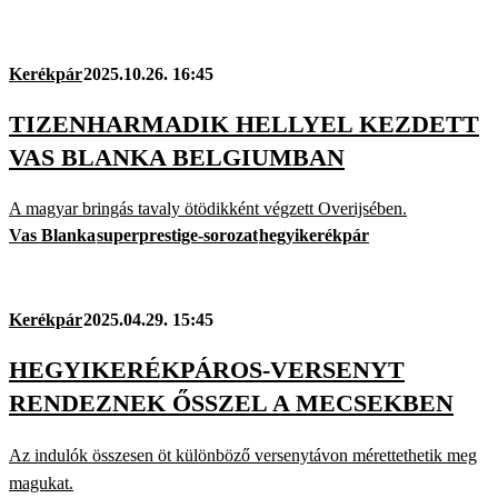
Kerékpár
2025.10.26. 16:45
TIZENHARMADIK HELLYEL KEZDETT
VAS BLANKA BELGIUMBAN
A magyar bringás tavaly ötödikként végzett Overijsében.
Vas Blanka
superprestige-sorozat
hegyikerékpár
Kerékpár
2025.04.29. 15:45
HEGYIKERÉKPÁROS-VERSENYT
RENDEZNEK ŐSSZEL A MECSEKBEN
Az indulók összesen öt különböző versenytávon mérettethetik meg
magukat.