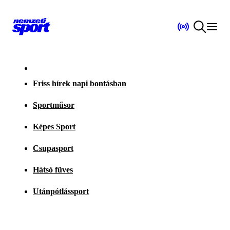
Friss hírek napi bontásban
Sportműsor
Képes Sport
Csupasport
Hátsó füves
Utánpótlássport