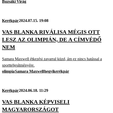
Buzsáki Virág
Kerékpár
2024.07.15. 19:08
VAS BLANKA RIVÁLISA MÉGIS OTT
LESZ AZ OLIMPIÁN, DE A CÍMVÉDŐ
NEM
Samara Maxwell étkezési zavarral küzd, ám ez nincs hatással a
sportteljesítményére.
olimpia
Samara Maxwell
hegyikerékpár
Kerékpár
2024.06.18. 11:29
VAS BLANKA KÉPVISELI
MAGYARORSZÁGOT