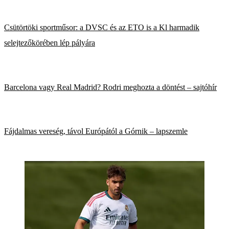
Csütörtöki sportműsor: a DVSC és az ETO is a Kl harmadik
selejtezőkörében lép pályára
Barcelona vagy Real Madrid? Rodri meghozta a döntést – sajtóhír
Fájdalmas vereség, távol Európától a Górnik – lapszemle