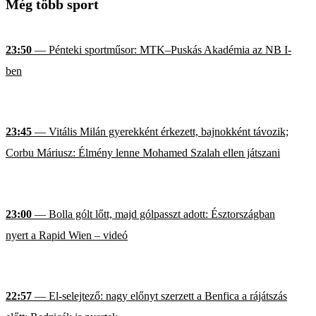
Még több sport
23:50
— Pénteki sportműsor: MTK–Puskás Akadémia az NB I-
ben
23:45
— Vitális Milán gyerekként érkezett, bajnokként távozik;
Corbu Máriusz: Élmény lenne Mohamed Szalah ellen játszani
23:00
— Bolla gólt lőtt, majd gólpasszt adott: Észtországban
nyert a Rapid Wien – videó
22:57
— El-selejtező: nagy előnyt szerzett a Benfica a rájátszás