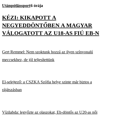
Utánpótlássport
6 órája
KÉZI: KIKAPOTT A
NEGYEDDÖNTŐBEN A MAGYAR
VÁLOGATOTT AZ U18-AS FIÚ EB-N
Gert Remmel: Nem szoktunk hozzá az ilyen színvonalú
meccsekhez, de jól teljesítettünk
El-selejtező: a CSZKA Szófia helye szinte már biztos a
rájátszásban
Vízilabda: legyőzte az olaszokat, Eb-döntős az U20-as női