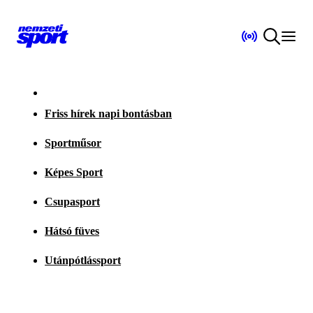
Friss hírek napi bontásban
Sportműsor
Képes Sport
Csupasport
Hátsó füves
Utánpótlássport