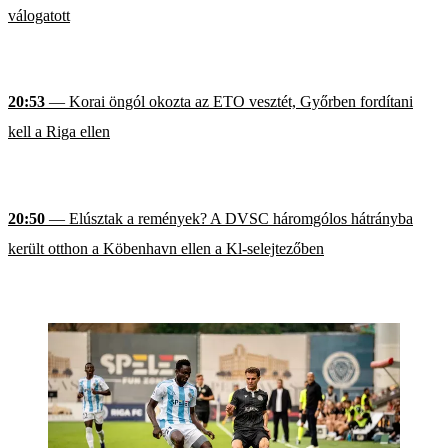
válogatott
20:53
— Korai öngól okozta az ETO vesztét, Győrben fordítani
kell a Riga ellen
20:50
— Elúsztak a remények? A DVSC háromgólos hátrányba
került otthon a Köbenhavn ellen a Kl-selejtezőben