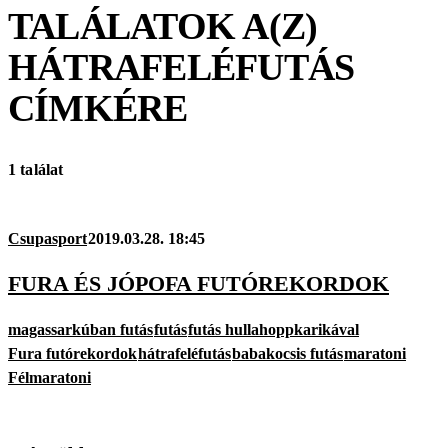
TALÁLATOK A(Z)
HÁTRAFELÉFUTÁS
CÍMKÉRE
1 találat
Csupasport
2019.03.28. 18:45
FURA ÉS JÓPOFA FUTÓREKORDOK
magassarkúban futás
futás
futás hullahoppkarikával
Fura futórekordok
hátrafeléfutás
babakocsis futás
maratoni
Félmaratoni