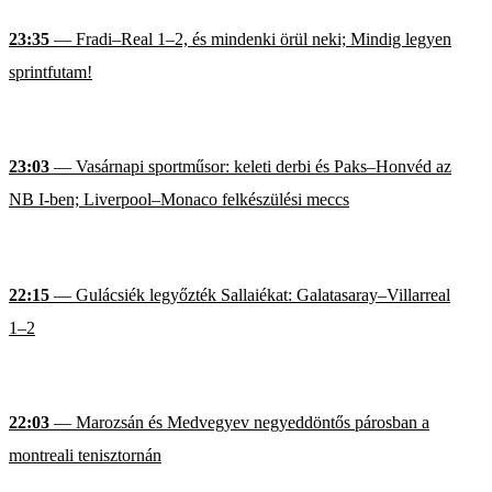
23:35
— Fradi–Real 1–2, és mindenki örül neki; Mindig legyen
sprintfutam!
23:03
— Vasárnapi sportműsor: keleti derbi és Paks–Honvéd az
NB I-ben; Liverpool–Monaco felkészülési meccs
22:15
— Gulácsiék legyőzték Sallaiékat: Galatasaray–Villarreal
1–2
22:03
— Marozsán és Medvegyev negyeddöntős párosban a
montreali tenisztornán