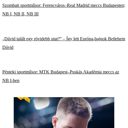
Szombati sportműsor: Ferencváros–Real Madrid meccs Budapesten;
NB I, NB II, NB III
„Dávid talált egy rövidebb utat?” – Így lett Európa-bajnok Betlehem
Dávid
Pénteki sportműsor: MTK Budapest–Puskás Akadémia meccs az
NB I-ben