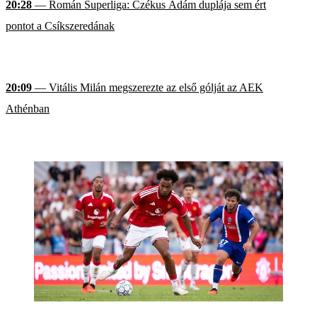
20:28
— Román Superliga: Czékus Ádám duplája sem ért
pontot a Csíkszeredának
20:09
— Vitális Milán megszerezte az első gólját az AEK
Athénban