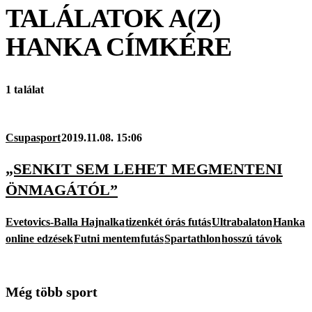
TALÁLATOK A(Z)
HANKA
CÍMKÉRE
1 találat
Csupasport
2019.11.08. 15:06
„SENKIT SEM LEHET MEGMENTENI
ÖNMAGÁTÓL”
Evetovics-Balla Hajnalka
tizenkét órás futás
Ultrabalaton
Hanka
online edzések
Futni mentem
futás
Spartathlon
hosszú távok
Még több sport