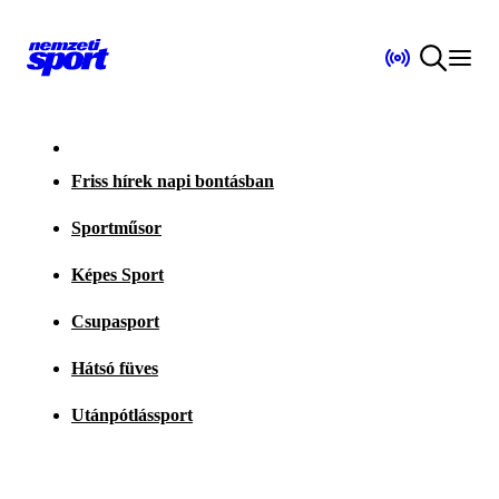
Friss hírek napi bontásban
Sportműsor
Képes Sport
Csupasport
Hátsó füves
Utánpótlássport