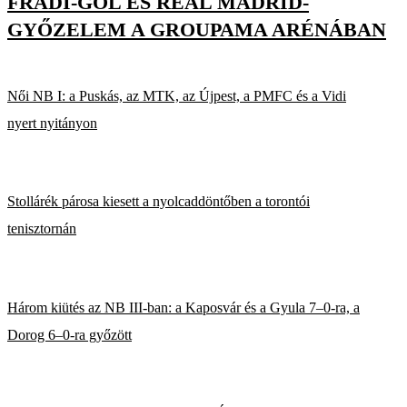
FRADI-GÓL ÉS REAL MADRID-
GYŐZELEM A GROUPAMA ARÉNÁBAN
Női NB I: a Puskás, az MTK, az Újpest, a PMFC és a Vidi
nyert nyitányon
Stollárék párosa kiesett a nyolcaddöntőben a torontói
tenisztornán
Három kiütés az NB III-ban: a Kaposvár és a Gyula 7–0-ra, a
Dorog 6–0-ra győzött