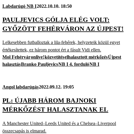
Labdarúgó NB I
2022.10.10. 18:50
PAULJEVICS GÓLJA ELÉG VOLT:
GYŐZÖTT FEHÉRVÁRON AZ ÚJPEST!
Lelkesebben futballoztak a lila-fehérek, helyzeteik közül egyet
értékesítettek, ez három pontot ért a fásult Vidi ellen.
Mol Fehérvár
onlive!
közvetítés
elhalasztott mérkőzés
Újpest
halasztás
Branko Pauljevics
NB I 4. forduló
NB I
Angol labdarúgás
2022.09.12. 19:05
PL: ÚJABB HÁROM BAJNOKI
MÉRKŐZÉST HALASZTANAK EL
A Manchester United–Leeds United és a Chelsea–Liverpool
összecsapás is elmarad.