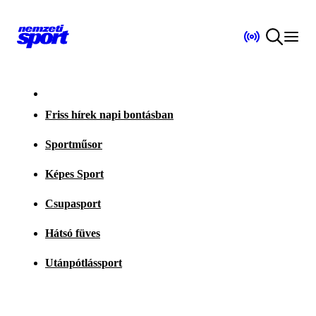
Friss hírek napi bontásban
Sportműsor
Képes Sport
Csupasport
Hátsó füves
Utánpótlássport