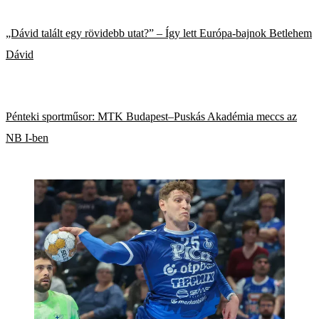
„Dávid talált egy rövidebb utat?” – Így lett Európa-bajnok Betlehem
Dávid
Pénteki sportműsor: MTK Budapest–Puskás Akadémia meccs az
NB I-ben