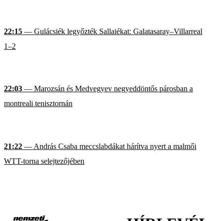
22:15
— Gulácsiék legyőzték Sallaiékat: Galatasaray–Villarreal
1–2
22:03
— Marozsán és Medvegyev negyeddöntős párosban a
montreali tenisztornán
21:22
— András Csaba meccslabdákat hárítva nyert a malmői
WTT-torna selejtezőjében