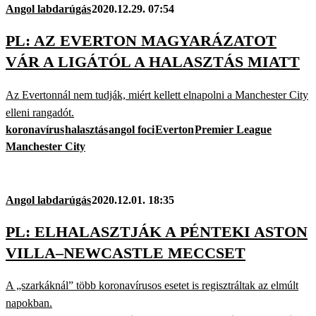
Angol labdarúgás
2020.12.29. 07:54
PL: AZ EVERTON MAGYARÁZATOT
VÁR A LIGÁTÓL A HALASZTÁS MIATT
Az Evertonnál nem tudják, miért kellett elnapolni a Manchester City
elleni rangadót.
koronavírus
halasztás
angol foci
Everton
Premier League
Manchester City
Angol labdarúgás
2020.12.01. 18:35
PL: ELHALASZTJÁK A PÉNTEKI ASTON
VILLA–NEWCASTLE MECCSET
A „szarkáknál” több koronavírusos esetet is regisztráltak az elmúlt
napokban.