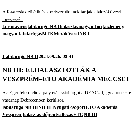
A fővárosiak elítélik és sportszerűtlennek tartják a Mezőkövesd
törekvését.
koronavírus
labdarúgó NB I
halasztás
magyar foci
közlemény
magyar labdarúgás
MTK
Mezőkövesd
NB I
Labdarúgó NB II
2021.09.26. 08:41
NB III: ELHALASZTOTTÁK A
VESZPRÉM–ETO AKADÉMIA MECCSET
Az Eger felcserélte a pályaválasztói jogot a DEAC-al, így a meccsre
vasárnap Debrecenben kerül sor.
labdarúgó NB III
NB III Nyugati csoport
ETO Akadémia
Veszprém
halasztás
időpontváltozás
ETO
NB III