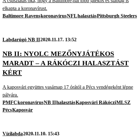
A csúsztatás oka, hogy a Baltimore-nál több játékos és stábtag is
elkapta a koronavírust.
Baltimore Ravens
koronavírus
NFL
halasztás
Pittsburgh Steelers
Labdarúgó NB II
2020.11.17. 13:52
NB II: NYOLC MEZŐNYJÁTÉKOS
MARADT – A RÁKÓCZI HALASZTÁST
KÉRT
A kaposvári együttes vasárnap 17 órától a Pécs vendégeként lépne
pályára.
PMFC
koronavírus
NB II
halasztás
Kaposvári Rákóczi
MLSZ
Pécs
Kaposvár
Vízilabda
2020.11.10. 15:43