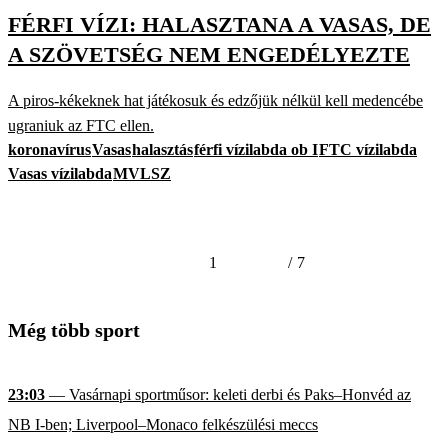
FÉRFI VÍZI: HALASZTANA A VASAS, DE
A SZÖVETSÉG NEM ENGEDÉLYEZTE
A piros-kékeknek hat játékosuk és edzőjük nélkül kell medencébe
ugraniuk az FTC ellen.
koronavírus
Vasas
halasztás
férfi vízilabda ob I
FTC vízilabda
Vasas vízilabda
MVLSZ
1
/
7
Még több sport
23:03
— Vasárnapi sportműsor: keleti derbi és Paks–Honvéd az
NB I-ben; Liverpool–Monaco felkészülési meccs