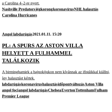
a Carolina 4–2-re nyert.
Nashville Predators
jégkorong
koronavírus
NHL
halasztás
Carolina Hurricanes
Angol labdarúgás
2021.01.11. 15:20
PL: A SPURS AZ ASTON VILLA
HELYETT A FULHAMMEL
TALÁLKOZIK
A birminghamiek a bajnokijukon nem kívánnak az ifistáikkal kiállni,
így halasztást kértek.
labdarúgás
koronavírus
halasztás
időpontváltozás
Aston Villa
angol foci
angol labdarúgás
Chelsea
Everton
Tottenham
Fulham
Premier League