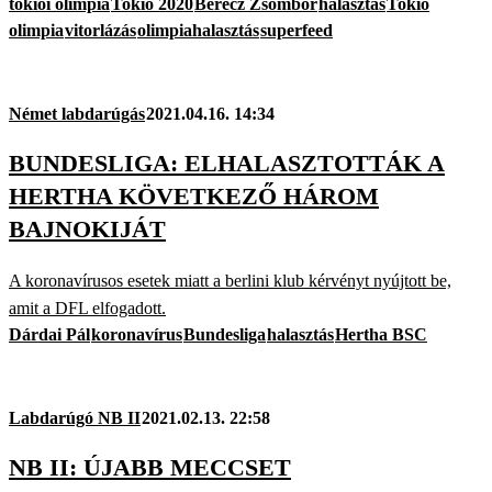
tokiói olimpia
Tokió 2020
Berecz Zsombor
halasztás
Tokió
olimpia
vitorlázás
olimpiahalasztás
superfeed
Német labdarúgás
2021.04.16. 14:34
BUNDESLIGA: ELHALASZTOTTÁK A
HERTHA KÖVETKEZŐ HÁROM
BAJNOKIJÁT
A koronavírusos esetek miatt a berlini klub kérvényt nyújtott be,
amit a DFL elfogadott.
Dárdai Pál
koronavírus
Bundesliga
halasztás
Hertha BSC
Labdarúgó NB II
2021.02.13. 22:58
NB II: ÚJABB MECCSET