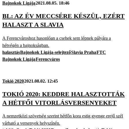
Bajnokok Ligája
2021.08.05. 18:46
BL: AZ ÉV MECCSÉRE KÉSZÜL, EZÉRT
HALASZT A SLAVIA
A Ferencvároshoz hasonlóan a csehek sem lépnek pályára a
hétvégén a bajnokságban.
halasztás
Bajnokok Ligája-selejtező
Slavia Praha
FTC
Bajnokok Ligája
Ferencváros
Tokió 2020
2021.08.02. 12:45
TOKIÓ 2020: KEDDRE HALASZTOTTÁK
A HÉTFŐI VITORLÁSVERSENYEKET
A nemzetközi szövetség szerint hétfőn kora estig gyenge erejű szél
várható a versenyek helyszínén.