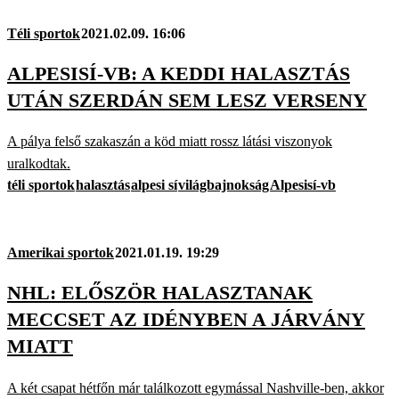
Téli sportok
2021.02.09. 16:06
ALPESISÍ-VB: A KEDDI HALASZTÁS
UTÁN SZERDÁN SEM LESZ VERSENY
A pálya felső szakaszán a köd miatt rossz látási viszonyok
uralkodtak.
téli sportok
halasztás
alpesi sí
világbajnokság
Alpesisí-vb
Amerikai sportok
2021.01.19. 19:29
NHL: ELŐSZÖR HALASZTANAK
MECCSET AZ IDÉNYBEN A JÁRVÁNY
MIATT
A két csapat hétfőn már találkozott egymással Nashville-ben, akkor