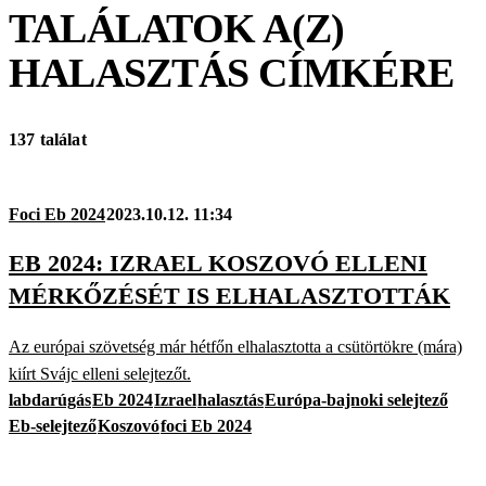
TALÁLATOK A(Z)
HALASZTÁS
CÍMKÉRE
137 találat
Foci Eb 2024
2023.10.12. 11:34
EB 2024: IZRAEL KOSZOVÓ ELLENI
MÉRKŐZÉSÉT IS ELHALASZTOTTÁK
Az európai szövetség már hétfőn elhalasztotta a csütörtökre (mára)
kiírt Svájc elleni selejtezőt.
labdarúgás
Eb 2024
Izrael
halasztás
Európa-bajnoki selejtező
Eb-selejtező
Koszovó
foci Eb 2024