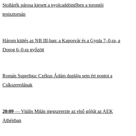
Stollárék párosa kiesett a nyolcaddöntőben a torontói
tenisztornán
Három kiütés az NB III-ban: a Kaposvár és a Gyula 7–0-ra, a
Dorog 6–0-ra győzött
Román Superliga: Czékus Ádám duplája sem ért pontot a
Csíkszeredának
20:09
— Vitális Milán megszerezte az első gólját az AEK
Athénban