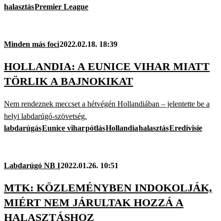
halasztás
Premier League
Minden más foci
2022.02.18. 18:39
HOLLANDIA: A EUNICE VIHAR MIATT
TÖRLIK A BAJNOKIKAT
Nem rendeznek meccset a hétvégén Hollandiában – jelentette be a
helyi labdarúgó-szövetség.
labdarúgás
Eunice vihar
pótlás
Hollandia
halasztás
Eredivisie
Labdarúgó NB I
2022.01.26. 10:51
MTK: KÖZLEMÉNYBEN INDOKOLJÁK,
MIÉRT NEM JÁRULTAK HOZZÁ A
HALASZTÁSHOZ