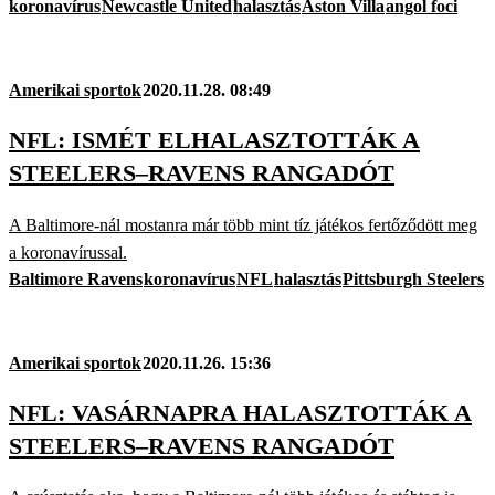
koronavírus
Newcastle United
halasztás
Aston Villa
angol foci
Amerikai sportok
2020.11.28. 08:49
NFL: ISMÉT ELHALASZTOTTÁK A
STEELERS–RAVENS RANGADÓT
A Baltimore-nál mostanra már több mint tíz játékos fertőződött meg
a koronavírussal.
Baltimore Ravens
koronavírus
NFL
halasztás
Pittsburgh Steelers
Amerikai sportok
2020.11.26. 15:36
NFL: VASÁRNAPRA HALASZTOTTÁK A
STEELERS–RAVENS RANGADÓT