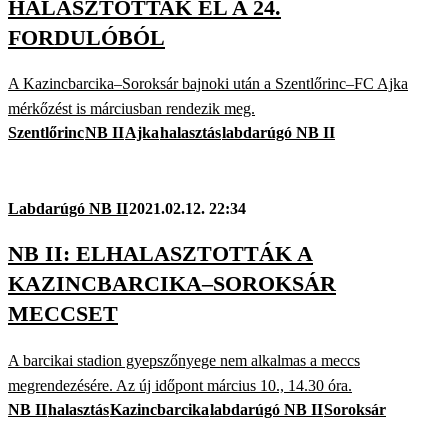
HALASZTOTTAK EL A 24.
FORDULÓBÓL
A Kazincbarcika–Soroksár bajnoki után a Szentlőrinc–FC Ajka
mérkőzést is márciusban rendezik meg.
Szentlőrinc
NB II
Ajka
halasztás
labdarúgó NB II
Labdarúgó NB II
2021.02.12. 22:34
NB II: ELHALASZTOTTÁK A
KAZINCBARCIKA–SOROKSÁR
MECCSET
A barcikai stadion gyepszőnyege nem alkalmas a meccs
megrendezésére. Az új időpont március 10., 14.30 óra.
NB II
halasztás
Kazincbarcika
labdarúgó NB II
Soroksár