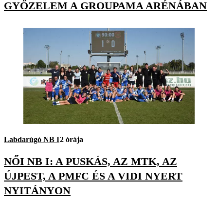
GYŐZELEM A GROUPAMA ARÉNÁBAN
Labdarúgó NB I
2 órája
NŐI NB I: A PUSKÁS, AZ MTK, AZ
ÚJPEST, A PMFC ÉS A VIDI NYERT
NYITÁNYON