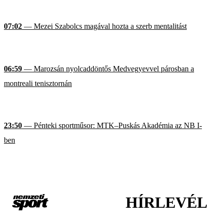
07:02
— Mezei Szabolcs magával hozta a szerb mentalitást
06:59
— Marozsán nyolcaddöntős Medvegyevvel párosban a
montreali tenisztornán
23:50
— Pénteki sportműsor: MTK–Puskás Akadémia az NB I-
ben
HÍRLEVÉL