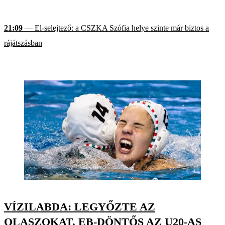
21:09
— El-selejtező: a CSZKA Szófia helye szinte már biztos a
rájátszásban
VÍZILABDA: LEGYŐZTE AZ
OLASZOKAT, EB-DÖNTŐS AZ U20-AS