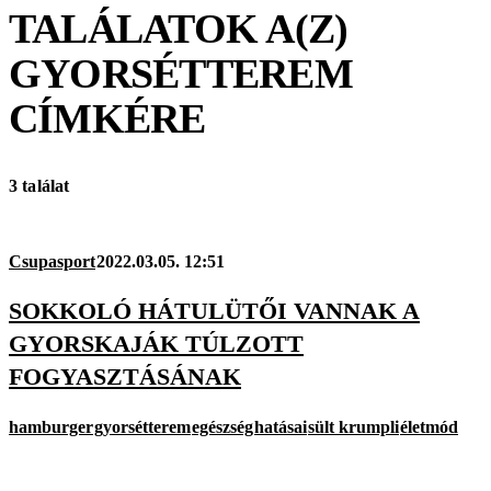
TALÁLATOK A(Z)
GYORSÉTTEREM
CÍMKÉRE
3 találat
Csupasport
2022.03.05. 12:51
SOKKOLÓ HÁTULÜTŐI VANNAK A
GYORSKAJÁK TÚLZOTT
FOGYASZTÁSÁNAK
hamburger
gyorsétterem
egészség
hatásai
sült krumpli
életmód