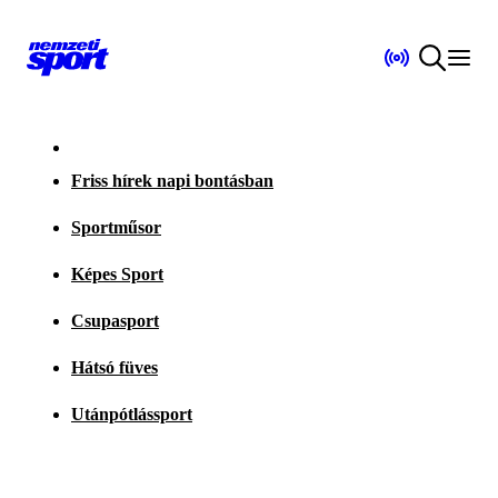
Friss hírek napi bontásban
Sportműsor
Képes Sport
Csupasport
Hátsó füves
Utánpótlássport