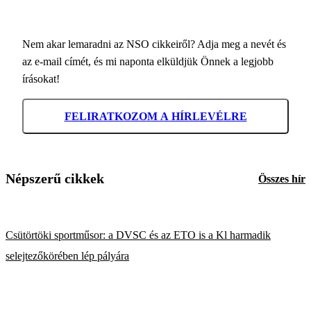
Nem akar lemaradni az NSO cikkeiről? Adja meg a nevét és
az e-mail címét, és mi naponta elküldjük Önnek a legjobb
írásokat!
FELIRATKOZOM A HÍRLEVÉLRE
Népszerű cikkek
Összes hír
Csütörtöki sportműsor: a DVSC és az ETO is a Kl harmadik
selejtezőkörében lép pályára