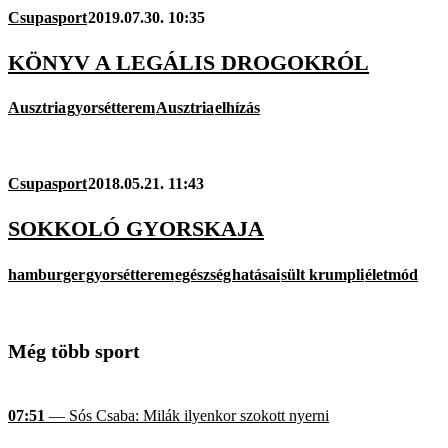
Csupasport
2019.07.30. 10:35
KÖNYV A LEGÁLIS DROGOKRÓL
Ausztria
gyorsétterem
Ausztria
elhízás
Csupasport
2018.05.21. 11:43
SOKKOLÓ GYORSKAJA
hamburger
gyorsétterem
egészség
hatásai
sült krumpli
életmód
Még több sport
07:51
— Sós Csaba: Milák ilyenkor szokott nyerni