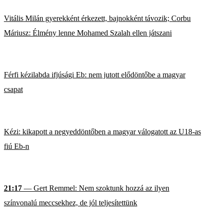
Vitális Milán gyerekként érkezett, bajnokként távozik; Corbu
Máriusz: Élmény lenne Mohamed Szalah ellen játszani
Férfi kézilabda ifjúsági Eb: nem jutott elődöntőbe a magyar
csapat
Kézi: kikapott a negyeddöntőben a magyar válogatott az U18-as
fiú Eb-n
21:17
— Gert Remmel: Nem szoktunk hozzá az ilyen
színvonalú meccsekhez, de jól teljesítettünk