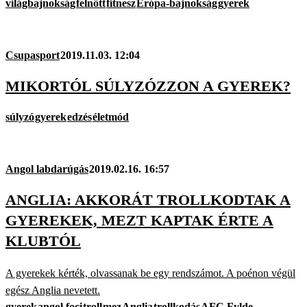
világbajnokság
felnőtt
fitnesz
Erópa-bajnokság
gyerek
Csupasport
2019.11.03. 12:04
MIKORTÓL SÚLYZÓZZON A GYEREK?
súlyzó
gyerek
edzés
életmód
Angol labdarúgás
2019.02.16. 16:57
ANGLIA: AKKORÁT TROLLKODTAK A
GYEREKEK, MEZT KAPTAK ÉRTE A
KLUBTÓL
A gyerekek kérték, olvassanak be egy rendszámot. A poénon végül
egész Anglia nevetett.
gyerek
angol foci
troll
mez
Anglia
trollkodás
AFC Fylde