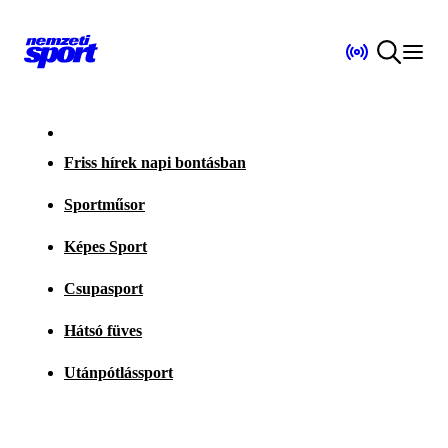
Friss hírek napi bontásban
Sportműsor
Képes Sport
Csupasport
Hátsó füves
Utánpótlássport