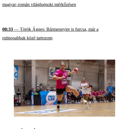
magyar–román világbajnoki mérkőzésen
08:33
— Török Ágnes: Bármennyire is furcsa, már a
rutinosabbak közé tartozom