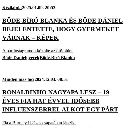
Kézilabda
2025.01.09. 20:53
BÖDE-BÍRÓ BLANKA ÉS BÖDE DÁNIEL
BEJELENTETTE, HOGY GYERMEKET
VÁRNAK – KÉPEK
A pár Instagramon közölte az örömhírt.
Böde Dániel
gyerek
Böde-Bíró Blanka
Minden más foci
2024.12.03. 08:51
RONALDINHO NAGYAPA LESZ – 19
ÉVES FIA HAT ÉVVEL IDŐSEBB
INFLUENSZERREL ALKOT EGY PÁRT
Fia a Burnley U21-es csapatában játszik.