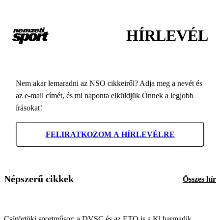
HÍRLEVÉL
Nem akar lemaradni az NSO cikkeiről? Adja meg a nevét és
az e-mail címét, és mi naponta elküldjük Önnek a legjobb
írásokat!
FELIRATKOZOM A HÍRLEVÉLRE
Népszerű cikkek
Összes hír
Csütörtöki sportműsor: a DVSC és az ETO is a Kl harmadik