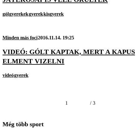
gól
gyerekek
gyerek
kisgyerek
Minden más foci
2016.11.14. 19:25
VIDEÓ: GÓLT KAPTAK, MERT A KAPUS
ELMENT VIZELNI
videó
gyerek
1
/
3
Még több sport