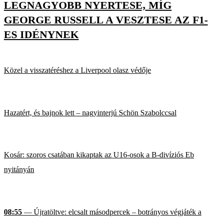
LEGNAGYOBB NYERTESE, MÍG
GEORGE RUSSELL A VESZTESE AZ F1-
ES IDÉNYNEK
Közel a visszatéréshez a Liverpool olasz védője
Hazatért, és bajnok lett – nagyinterjú Schön Szabolccsal
Kosár: szoros csatában kikaptak az U16-osok a B-divíziós Eb
nyitányán
08:55
— Újratöltve: elcsalt másodpercek – botrányos végjáték a