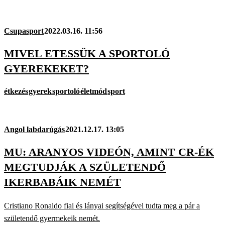
Csupasport
2022.03.16. 11:56
MIVEL ETESSÜK A SPORTOLÓ
GYEREKEKET?
étkezés
gyerek
sportoló
életmód
sport
Angol labdarúgás
2021.12.17. 13:05
MU: ARANYOS VIDEÓN, AMINT CR-ÉK
MEGTUDJÁK A SZÜLETENDŐ
IKERBABÁIK NEMÉT
Cristiano Ronaldo fiai és lányai segítségével tudta meg a pár a
születendő gyermekeik nemét.