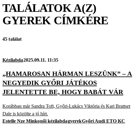
TALÁLATOK A(Z)
GYEREK
CÍMKÉRE
45 találat
Kézilabda
2025.09.11. 11:35
„HAMAROSAN HÁRMAN LESZÜNK” – A
NEGYEDIK GYŐRI JÁTÉKOS
JELENTETTE BE, HOGY BABÁT VÁR
Korábban már Sandra Toft, Győri-Lukács Viktória és Kari Brattset
Dale is közölte a jó hírt.
Estelle Nze Minko
női kézilabda
gyerek
Győri Audi ETO KC