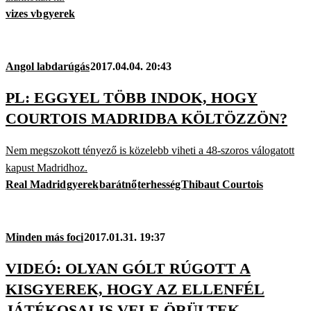
vizes vb
gyerek
Angol labdarúgás
2017.04.04. 20:43
PL: EGGYEL TÖBB INDOK, HOGY
COURTOIS MADRIDBA KÖLTÖZZÖN?
Nem megszokott tényező is közelebb viheti a 48-szoros válogatott
kapust Madridhoz.
Real Madrid
gyerek
barátnő
terhesség
Thibaut Courtois
Minden más foci
2017.01.31. 19:37
VIDEÓ: OLYAN GÓLT RÚGOTT A
KISGYEREK, HOGY AZ ELLENFÉL
JÁTÉKOSAI IS VELE ÖRÜLTEK