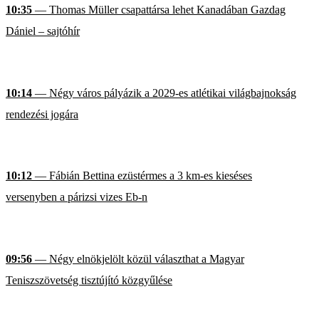
10:35
— Thomas Müller csapattársa lehet Kanadában Gazdag
Dániel – sajtóhír
10:14
— Négy város pályázik a 2029-es atlétikai világbajnokság
rendezési jogára
10:12
— Fábián Bettina ezüstérmes a 3 km-es kieséses
versenyben a párizsi vizes Eb-n
09:56
— Négy elnökjelölt közül választhat a Magyar
Teniszszövetség tisztújító közgyűlése