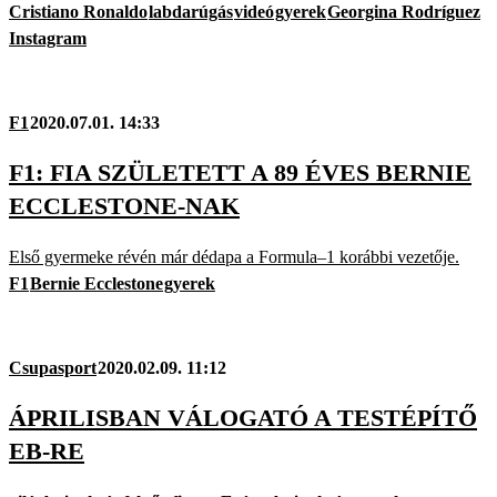
Cristiano Ronaldo
labdarúgás
videó
gyerek
Georgina Rodríguez
Instagram
F1
2020.07.01. 14:33
F1: FIA SZÜLETETT A 89 ÉVES BERNIE
ECCLESTONE-NAK
Első gyermeke révén már dédapa a Formula–1 korábbi vezetője.
F1
Bernie Ecclestone
gyerek
Csupasport
2020.02.09. 11:12
ÁPRILISBAN VÁLOGATÓ A TESTÉPÍTŐ
EB-RE