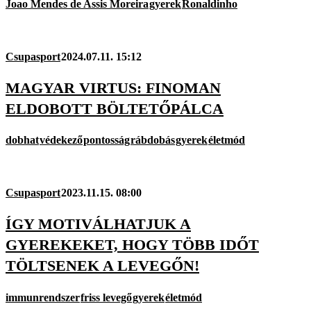
Joao Mendes de Assis Moreira
gyerek
Ronaldinho
Csupasport
2024.07.11. 15:12
MAGYAR VIRTUS: FINOMAN
ELDOBOTT BÖLTETŐPÁLCA
dobhat
védekező
pontosság
rábdobás
gyerek
életmód
Csupasport
2023.11.15. 08:00
ÍGY MOTIVÁLHATJUK A
GYEREKEKET, HOGY TÖBB IDŐT
TÖLTSENEK A LEVEGŐN!
immunrendszer
friss levegő
gyerek
életmód