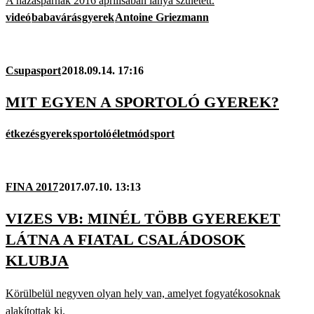
A házaspárnak 2016 áprilisában lánya született.
videó
babavárás
gyerek
Antoine Griezmann
Csupasport
2018.09.14. 17:16
MIT EGYEN A SPORTOLÓ GYEREK?
étkezés
gyerek
sportoló
életmód
sport
FINA 2017
2017.07.10. 13:13
VIZES VB: MINÉL TÖBB GYEREKET
LÁTNA A FIATAL CSALÁDOSOK
KLUBJA
Körülbelül negyven olyan hely van, amelyet fogyatékosoknak
alakítottak ki.