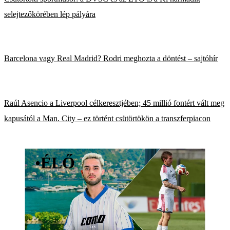
selejtezőkörében lép pályára
Barcelona vagy Real Madrid? Rodri meghozta a döntést – sajtóhír
Raúl Asencio a Liverpool célkeresztjében; 45 millió fontért vált meg
kapusától a Man. City – ez történt csütörtökön a transzferpiacon
•
ÉLŐ