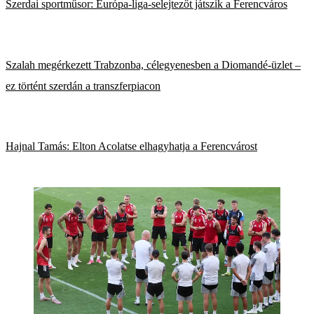
Szerdai sportműsor: Európa-liga-selejtezőt játszik a Ferencváros
Szalah megérkezett Trabzonba, célegyenesben a Diomandé-üzlet –
ez történt szerdán a transzferpiacon
Hajnal Tamás: Elton Acolatse elhagyhatja a Ferencvárost