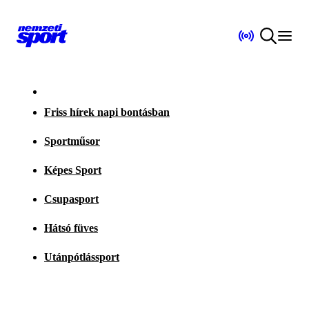
Friss hírek napi bontásban
Sportműsor
Képes Sport
Csupasport
Hátsó füves
Utánpótlássport