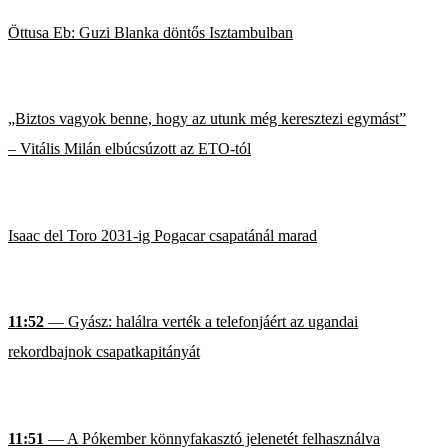
Öttusa Eb: Guzi Blanka döntős Isztambulban
„Biztos vagyok benne, hogy az utunk még keresztezi egymást”
– Vitális Milán elbúcsúzott az ETO-tól
Isaac del Toro 2031-ig Pogacar csapatánál marad
11:52
— Gyász: halálra verték a telefonjáért az ugandai
rekordbajnok csapatkapitányát
11:51
— A Pókember könnyfakasztó jelenetét felhasználva