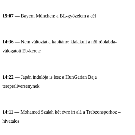
15:07
— Bayern München: a BL-győzelem a cél
14:36
— Nem változtat a kapitány: kialakult a női röplabda-
válogatott Eb-kerete
14:22
— Japán indulója is lesz a HunGarian Baja
terepraliversenynek
14:11
— Mohamed Szalah két évre írt alá a Trabzonsporhoz –
hivatalos