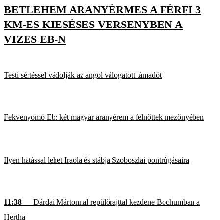
BETLEHEM ARANYÉRMES A FÉRFI 3
KM-ES KIESÉSES VERSENYBEN A
VIZES EB-N
Testi sértéssel vádolják az angol válogatott támadót
Fekvenyomó Eb: két magyar aranyérem a felnőttek mezőnyében
Ilyen hatással lehet Iraola és stábja Szoboszlai pontrúgásaira
11:38
— Dárdai Mártonnal repülőrajttal kezdene Bochumban a
Hertha