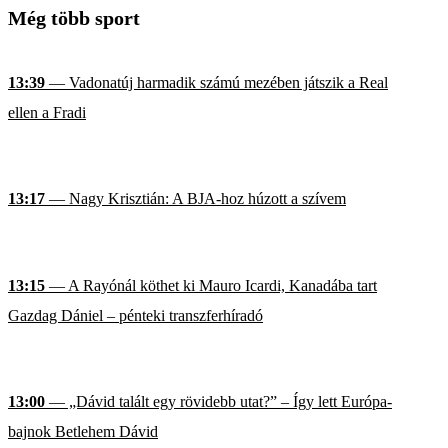
Még több sport
13:39
— Vadonatúj harmadik számú mezében játszik a Real
ellen a Fradi
13:17
— Nagy Krisztián: A BJA-hoz húzott a szívem
13:15
— A Rayónál köthet ki Mauro Icardi, Kanadába tart
Gazdag Dániel – pénteki transzferhíradó
13:00
— „Dávid talált egy rövidebb utat?” – Így lett Európa-
bajnok Betlehem Dávid