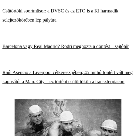
Csütörtöki sportműsor: a DVSC és az ETO is a Kl harmadik
selejtezőkörében lép pályára
Barcelona vagy Real Madrid? Rodri meghozta a döntést – sajtóhír
Raúl Asencio a Liverpool célkeresztjében; 45 millió fontért vált meg
kapusától a Man. City – ez történt csütörtökön a transzferpiacon