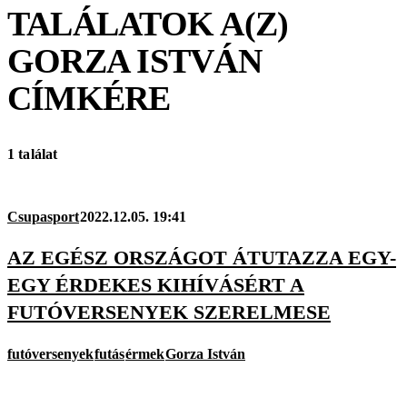
TALÁLATOK A(Z)
GORZA ISTVÁN
CÍMKÉRE
1 találat
Csupasport
2022.12.05. 19:41
AZ EGÉSZ ORSZÁGOT ÁTUTAZZA EGY-
EGY ÉRDEKES KIHÍVÁSÉRT A
FUTÓVERSENYEK SZERELMESE
futóversenyek
futás
érmek
Gorza István