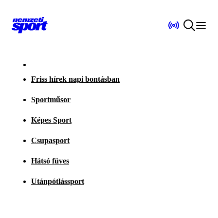
Friss hírek napi bontásban
Sportműsor
Képes Sport
Csupasport
Hátsó füves
Utánpótlássport