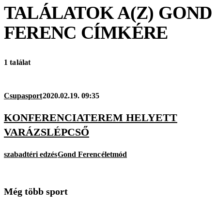
TALÁLATOK A(Z)
GOND
FERENC
CÍMKÉRE
1 találat
Csupasport
2020.02.19. 09:35
KONFERENCIATEREM HELYETT
VARÁZSLÉPCSŐ
szabadtéri edzés
Gond Ferenc
életmód
Még több sport