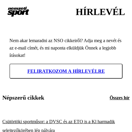
HÍRLEVÉL
Nem akar lemaradni az NSO cikkeiről? Adja meg a nevét és
az e-mail címét, és mi naponta elküldjük Önnek a legjobb
írásokat!
FELIRATKOZOM A HÍRLEVÉLRE
Népszerű cikkek
Összes hír
Csütörtöki sportműsor: a DVSC és az ETO is a Kl harmadik
selejtezőkörében lép pályára