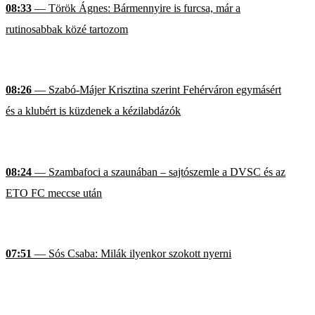
08:33
— Török Ágnes: Bármennyire is furcsa, már a
rutinosabbak közé tartozom
08:26
— Szabó-Májer Krisztina szerint Fehérváron egymásért
és a klubért is küzdenek a kézilabdázók
08:24
— Szambafoci a szaunában – sajtószemle a DVSC és az
ETO FC meccse után
07:51
— Sós Csaba: Milák ilyenkor szokott nyerni