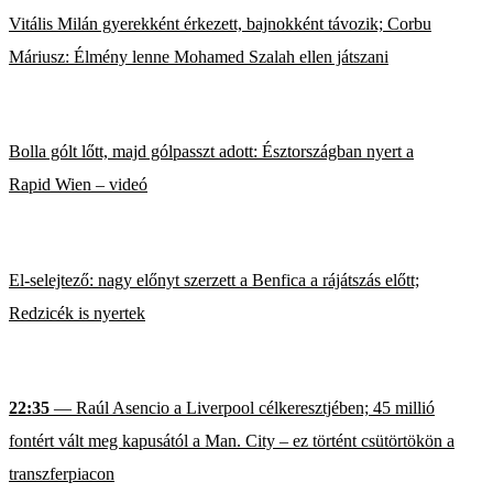
Vitális Milán gyerekként érkezett, bajnokként távozik; Corbu
Máriusz: Élmény lenne Mohamed Szalah ellen játszani
Bolla gólt lőtt, majd gólpasszt adott: Észtországban nyert a
Rapid Wien – videó
El-selejtező: nagy előnyt szerzett a Benfica a rájátszás előtt;
Redzicék is nyertek
22:35
— Raúl Asencio a Liverpool célkeresztjében; 45 millió
fontért vált meg kapusától a Man. City – ez történt csütörtökön a
transzferpiacon