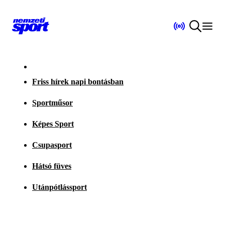
Friss hírek napi bontásban
Sportműsor
Képes Sport
Csupasport
Hátsó füves
Utánpótlássport