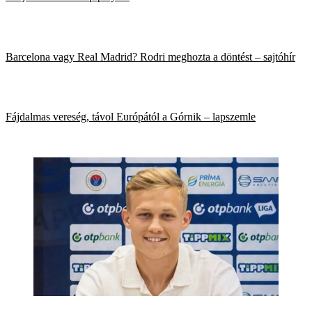
Barcelona vagy Real Madrid? Rodri meghozta a döntést – sajtóhír
Fájdalmas vereség, távol Európától a Górnik – lapszemle