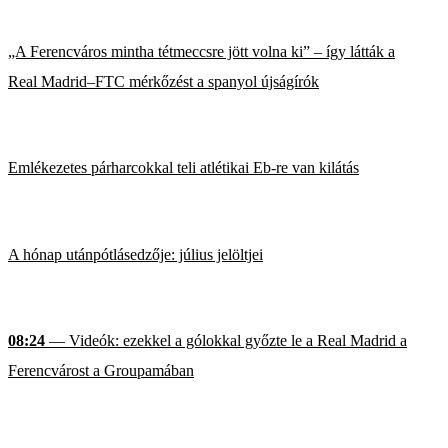
„A Ferencváros mintha tétmeccsre jött volna ki” – így látták a
Real Madrid–FTC mérkőzést a spanyol újságírók
Emlékezetes párharcokkal teli atlétikai Eb-re van kilátás
A hónap utánpótlásedzője: július jelöltjei
08:24
— Videók: ezekkel a gólokkal győzte le a Real Madrid a
Ferencvárost a Groupamában