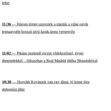
lehet
11:36
— Három érmet szereztek a mieink a világ egyik
legnagyobb hosszú távú kajak-kenu versenyén
11:02
— Pikáns portugál recept védekezéssel, gyors
átmenetekkel – fókuszban a Real Madrid játéka Mourinhóval
10:30
— Horváth Kevinnek van egy álma: jó lenne újra
dobogóra állni