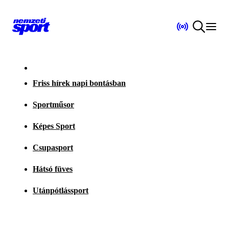
Friss hírek napi bontásban
Sportműsor
Képes Sport
Csupasport
Hátsó füves
Utánpótlássport