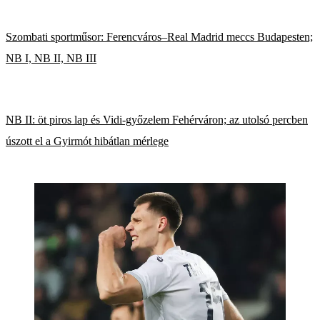
Szombati sportműsor: Ferencváros–Real Madrid meccs Budapesten;
NB I, NB II, NB III
NB II: öt piros lap és Vidi-győzelem Fehérváron; az utolsó percben
úszott el a Gyirmót hibátlan mérlege