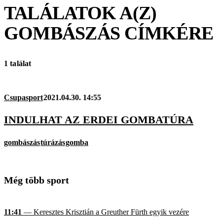
TALÁLATOK A(Z)
GOMBÁSZÁS
CÍMKÉRE
1 találat
Csupasport
2021.04.30. 14:55
INDULHAT AZ ERDEI GOMBATÚRA
gombászás
túrázás
gomba
Még több sport
11:41
— Keresztes Krisztián a Greuther Fürth egyik vezére