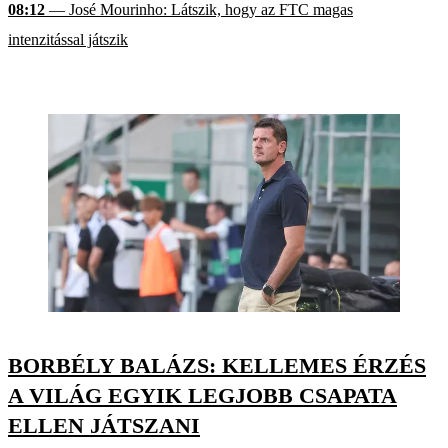
08:12
— José Mourinho: Látszik, hogy az FTC magas
intenzitással játszik
BORBÉLY BALÁZS: KELLEMES ÉRZÉS
A VILÁG EGYIK LEGJOBB CSAPATA
ELLEN JÁTSZANI