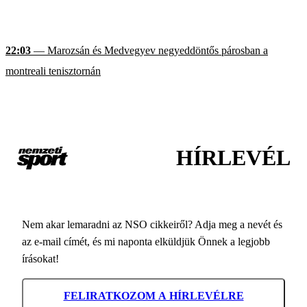
22:03
— Marozsán és Medvegyev negyeddöntős párosban a
montreali tenisztornán
HÍRLEVÉL
Nem akar lemaradni az NSO cikkeiről? Adja meg a nevét és
az e-mail címét, és mi naponta elküldjük Önnek a legjobb
írásokat!
FELIRATKOZOM A HÍRLEVÉLRE