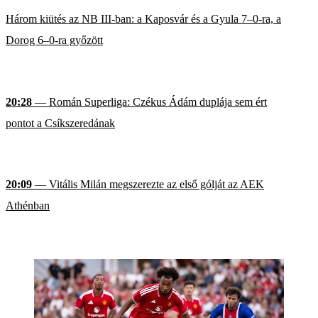
Három kiütés az NB III-ban: a Kaposvár és a Gyula 7–0-ra, a
Dorog 6–0-ra győzött
20:28
— Román Superliga: Czékus Ádám duplája sem ért
pontot a Csíkszeredának
20:09
— Vitális Milán megszerezte az első gólját az AEK
Athénban