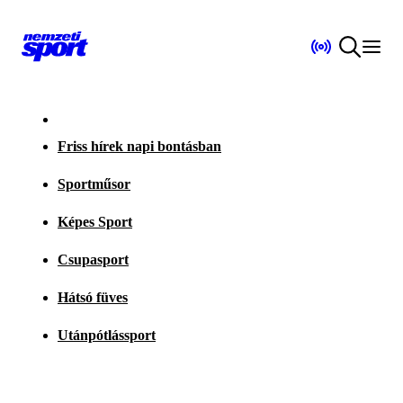
Friss hírek napi bontásban
Sportműsor
Képes Sport
Csupasport
Hátsó füves
Utánpótlássport