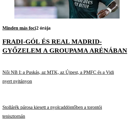
Minden más foci
2 órája
FRADI-GÓL ÉS REAL MADRID-
GYŐZELEM A GROUPAMA ARÉNÁBAN
Női NB I: a Puskás, az MTK, az Újpest, a PMFC és a Vidi
nyert nyitányon
Stollárék párosa kiesett a nyolcaddöntőben a torontói
tenisztornán