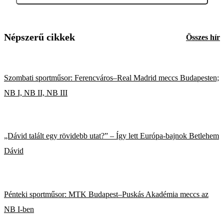
Népszerű cikkek
Összes hír
Szombati sportműsor: Ferencváros–Real Madrid meccs Budapesten;
NB I, NB II, NB III
„Dávid talált egy rövidebb utat?” – Így lett Európa-bajnok Betlehem
Dávid
Pénteki sportműsor: MTK Budapest–Puskás Akadémia meccs az
NB I-ben