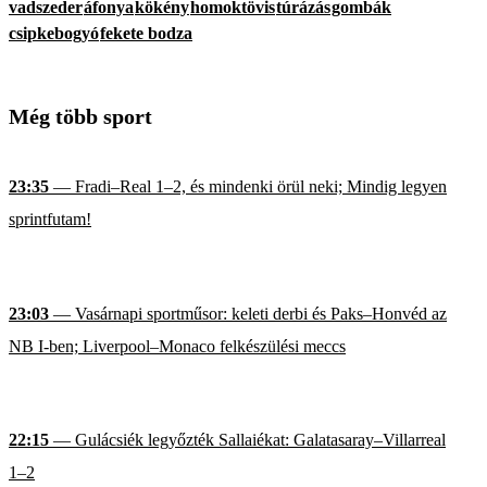
vadszeder
áfonya
kökény
homoktövis
túrázás
gombák
csipkebogyó
fekete bodza
Még több sport
23:35
— Fradi–Real 1–2, és mindenki örül neki; Mindig legyen
sprintfutam!
23:03
— Vasárnapi sportműsor: keleti derbi és Paks–Honvéd az
NB I-ben; Liverpool–Monaco felkészülési meccs
22:15
— Gulácsiék legyőzték Sallaiékat: Galatasaray–Villarreal
1–2