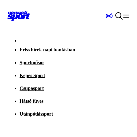
Friss hírek napi bontásban
Sportműsor
Képes Sport
Csupasport
Hátsó füves
Utánpótlássport