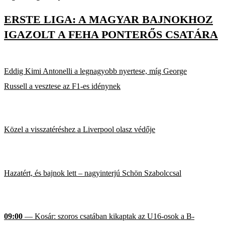
ERSTE LIGA: A MAGYAR BAJNOKHOZ
IGAZOLT A FEHA PONTERŐS CSATÁRA
Eddig Kimi Antonelli a legnagyobb nyertese, míg George
Russell a vesztese az F1-es idénynek
Közel a visszatéréshez a Liverpool olasz védője
Hazatért, és bajnok lett – nagyinterjú Schön Szabolccsal
09:00
— Kosár: szoros csatában kikaptak az U16-osok a B-