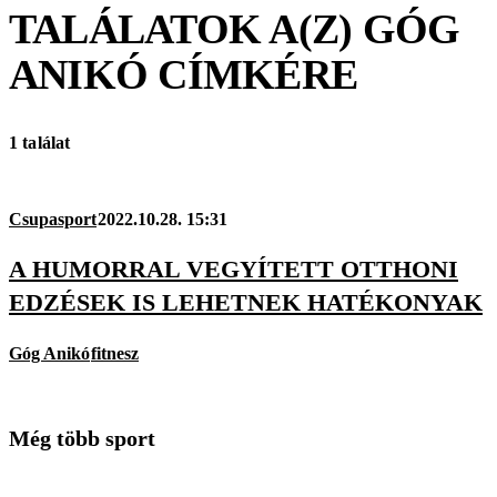
TALÁLATOK A(Z)
GÓG
ANIKÓ
CÍMKÉRE
1 találat
Csupasport
2022.10.28. 15:31
A HUMORRAL VEGYÍTETT OTTHONI
EDZÉSEK IS LEHETNEK HATÉKONYAK
Góg Anikó
fitnesz
Még több sport