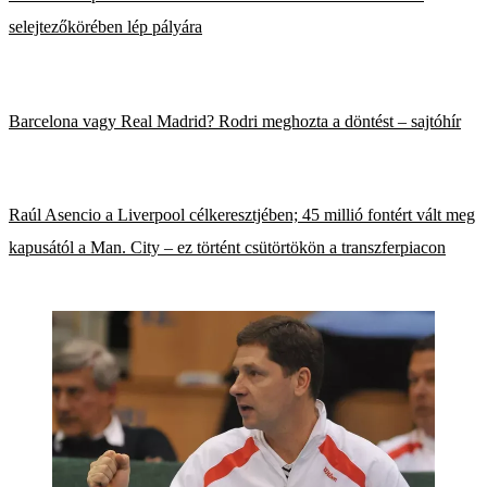
selejtezőkörében lép pályára
Barcelona vagy Real Madrid? Rodri meghozta a döntést – sajtóhír
Raúl Asencio a Liverpool célkeresztjében; 45 millió fontért vált meg
kapusától a Man. City – ez történt csütörtökön a transzferpiacon