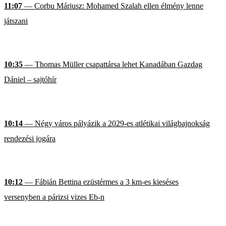
11:07
— Corbu Máriusz: Mohamed Szalah ellen élmény lenne
játszani
10:35
— Thomas Müller csapattársa lehet Kanadában Gazdag
Dániel – sajtóhír
10:14
— Négy város pályázik a 2029-es atlétikai világbajnokság
rendezési jogára
10:12
— Fábián Bettina ezüstérmes a 3 km-es kieséses
versenyben a párizsi vizes Eb-n