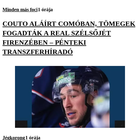
Minden más foci
1 órája
COUTO ALÁÍRT COMÓBAN, TÖMEGEK
FOGADTÁK A REAL SZÉLSŐJÉT
FIRENZÉBEN – PÉNTEKI
TRANSZFERHÍRADÓ
Jégkorong
1 órája