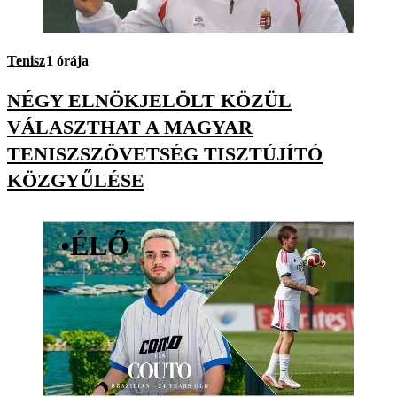
Tenisz
1 órája
NÉGY ELNÖKJELÖLT KÖZÜL
VÁLASZTHAT A MAGYAR
TENISZSZÖVETSÉG TISZTÚJÍTÓ
KÖZGYŰLÉSE
•
ÉLŐ