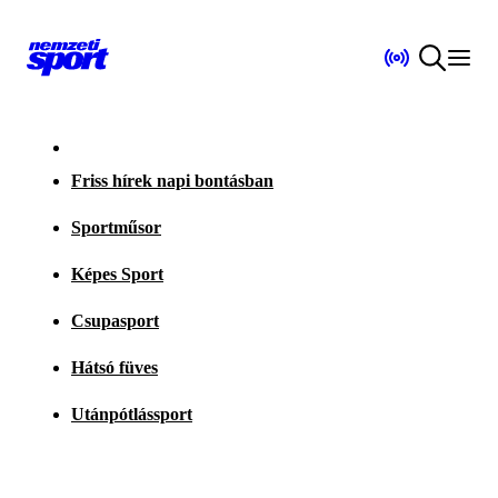
Friss hírek napi bontásban
Sportműsor
Képes Sport
Csupasport
Hátsó füves
Utánpótlássport