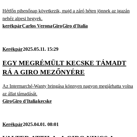
Hétfőn pihenőnap következik, majd a záró héten jönnek az igazán
nehéz alpesi hegyek.
kerékpár
Carlos Verona
Giro
Giro d'Italia
Kerékpár
2025.05.11. 15:29
EGY MEGRÉMÜLT KECSKE TÁMADT
RÁ A GIRO MEZŐNYÉRE
Az Intermarché-Wanty bringása könnyen nagyon megjárhatta volna
az állat támadását.
Giro
Giro d'Italia
kecske
Kerékpár
2025.04.01. 08:01