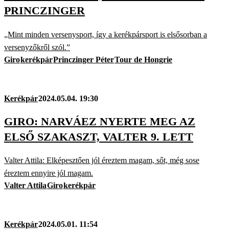
PRINCZINGER
„Mint minden versenysport, így a kerékpársport is elsősorban a
versenyzőkről szól.”
Giro
kerékpár
Princzinger Péter
Tour de Hongrie
Kerékpár
2024.05.04. 19:30
GIRO: NARVÁEZ NYERTE MEG AZ
ELSŐ SZAKASZT, VALTER 9. LETT
Valter Attila: Elképesztően jól éreztem magam, sőt, még sose
éreztem ennyire jól magam.
Valter Attila
Giro
kerékpár
Kerékpár
2024.05.01. 11:54