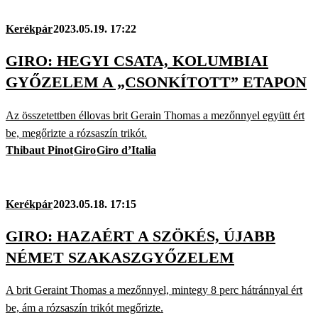
Kerékpár
2023.05.19. 17:22
GIRO: HEGYI CSATA, KOLUMBIAI
GYŐZELEM A „CSONKÍTOTT” ETAPON
Az összetettben éllovas brit Gerain Thomas a mezőnnyel együtt ért
be, megőrizte a rózsaszín trikót.
Thibaut Pinot
Giro
Giro d’Italia
Kerékpár
2023.05.18. 17:15
GIRO: HAZAÉRT A SZÖKÉS, ÚJABB
NÉMET SZAKASZGYŐZELEM
A brit Geraint Thomas a mezőnnyel, mintegy 8 perc hátránnyal ért
be, ám a rózsaszín trikót megőrizte.