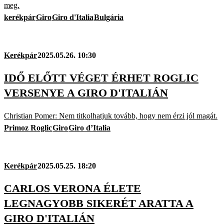
meg.
kerékpár
Giro
Giro d'Italia
Bulgária
Kerékpár
2025.05.26. 10:30
IDŐ ELŐTT VÉGET ÉRHET ROGLIC
VERSENYE A GIRO D'ITALIÁN
Christian Pomer: Nem titkolhatjuk tovább, hogy nem érzi jól magát.
Primoz Roglic
Giro
Giro d’Italia
Kerékpár
2025.05.25. 18:20
CARLOS VERONA ÉLETE
LEGNAGYOBB SIKERÉT ARATTA A
GIRO D'ITALIÁN