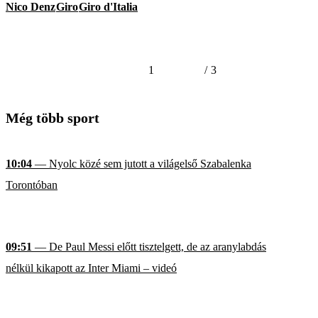
Nico Denz
Giro
Giro d'Italia
1
/
3
Még több sport
10:04
— Nyolc közé sem jutott a világelső Szabalenka
Torontóban
09:51
— De Paul Messi előtt tisztelgett, de az aranylabdás
nélkül kikapott az Inter Miami – videó