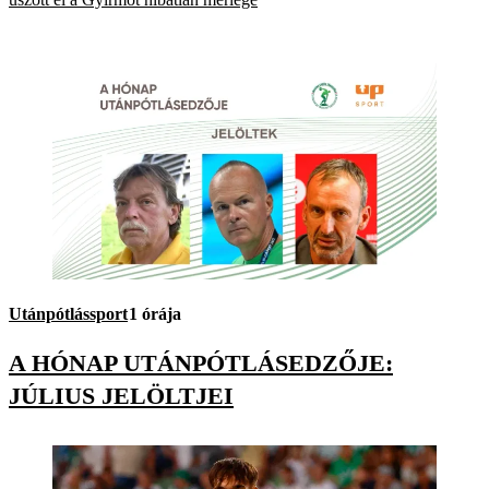
Utánpótlássport
1 órája
A HÓNAP UTÁNPÓTLÁSEDZŐJE:
JÚLIUS JELÖLTJEI