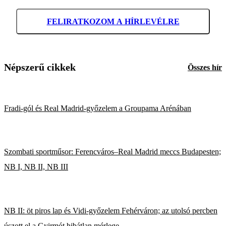
FELIRATKOZOM A HÍRLEVÉLRE
Népszerű cikkek
Összes hír
Fradi-gól és Real Madrid-győzelem a Groupama Arénában
Szombati sportműsor: Ferencváros–Real Madrid meccs Budapesten;
NB I, NB II, NB III
NB II: öt piros lap és Vidi-győzelem Fehérváron; az utolsó percben
úszott el a Gyirmót hibátlan mérlege