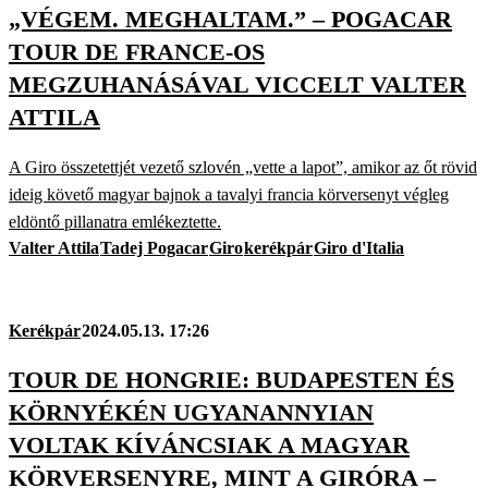
„VÉGEM. MEGHALTAM.” – POGACAR
TOUR DE FRANCE-OS
MEGZUHANÁSÁVAL VICCELT VALTER
ATTILA
A Giro összetettjét vezető szlovén „vette a lapot”, amikor az őt rövid
ideig követő magyar bajnok a tavalyi francia körversenyt végleg
eldöntő pillanatra emlékeztette.
Valter Attila
Tadej Pogacar
Giro
kerékpár
Giro d'Italia
Kerékpár
2024.05.13. 17:26
TOUR DE HONGRIE: BUDAPESTEN ÉS
KÖRNYÉKÉN UGYANANNYIAN
VOLTAK KÍVÁNCSIAK A MAGYAR
KÖRVERSENYRE, MINT A GIRÓRA –