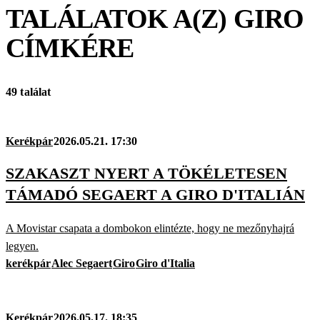
TALÁLATOK A(Z)
GIRO
CÍMKÉRE
49 találat
Kerékpár
2026.05.21. 17:30
SZAKASZT NYERT A TÖKÉLETESEN
TÁMADÓ SEGAERT A GIRO D'ITALIÁN
A Movistar csapata a dombokon elintézte, hogy ne mezőnyhajrá
legyen.
kerékpár
Alec Segaert
Giro
Giro d'Italia
Kerékpár
2026.05.17. 18:35