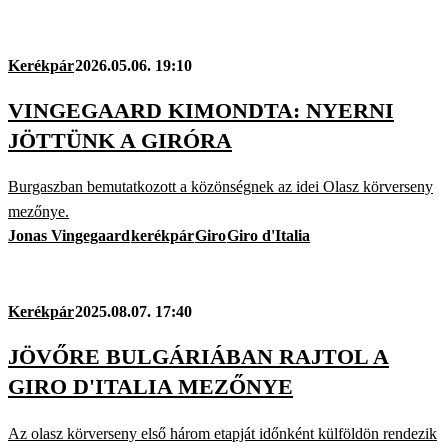
Kerékpár
2026.05.06. 19:10
VINGEGAARD KIMONDTA: NYERNI
JÖTTÜNK A GIRÓRA
Burgaszban bemutatkozott a közönségnek az idei Olasz körverseny
mezőnye.
Jonas Vingegaard
kerékpár
Giro
Giro d'Italia
Kerékpár
2025.08.07. 17:40
JÖVŐRE BULGÁRIÁBAN RAJTOL A
GIRO D'ITALIA MEZŐNYE
Az olasz körverseny első három etapját időnként külföldön rendezik