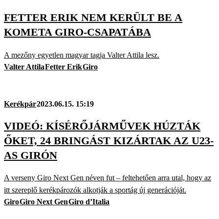
FETTER ERIK NEM KERÜLT BE A
KOMETA GIRO-CSAPATÁBA
A mezőny egyetlen magyar tagja Valter Attila lesz.
Valter Attila
Fetter Erik
Giro
Kerékpár
2023.06.15. 15:19
VIDEÓ: KÍSÉRŐJÁRMŰVEK HÚZTÁK
ŐKET, 24 BRINGÁST KIZÁRTAK AZ U23-
AS GIRÓN
A verseny Giro Next Gen néven fut – feltehetően arra utal, hogy az
itt szereplő kerékpározók alkotják a sportág új generációját.
Giro
Giro Next Gen
Giro d’Italia