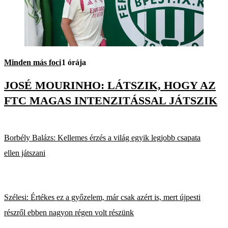
Minden más foci
1 órája
JOSÉ MOURINHO: LÁTSZIK, HOGY AZ
FTC MAGAS INTENZITÁSSAL JÁTSZIK
Borbély Balázs: Kellemes érzés a világ egyik legjobb csapata
ellen játszani
Szélesi: Értékes ez a győzelem, már csak azért is, mert újpesti
részről ebben nagyon régen volt részünk