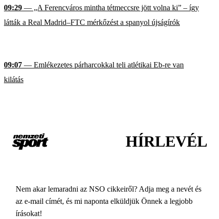
09:29
— „A Ferencváros mintha tétmeccsre jött volna ki” – így
látták a Real Madrid–FTC mérkőzést a spanyol újságírók
09:07
— Emlékezetes párharcokkal teli atlétikai Eb-re van
kilátás
HÍRLEVÉL
Nem akar lemaradni az NSO cikkeiről? Adja meg a nevét és
az e-mail címét, és mi naponta elküldjük Önnek a legjobb
írásokat!