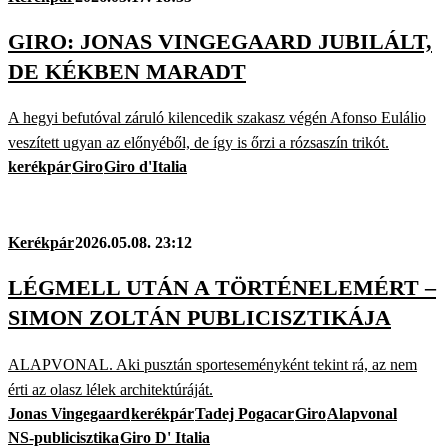
GIRO: JONAS VINGEGAARD JUBILÁLT,
DE KÉKBEN MARADT
A hegyi befutóval záruló kilencedik szakasz végén Afonso Eulálio
veszített ugyan az előnyéből, de így is őrzi a rózsaszín trikót.
kerékpár
Giro
Giro d'Italia
Kerékpár
2026.05.08. 23:12
LÉGMELL UTÁN A TÖRTÉNELEMÉRT –
SIMON ZOLTÁN PUBLICISZTIKÁJA
ALAPVONAL. Aki pusztán sporteseményként tekint rá, az nem
érti az olasz lélek architektúráját.
Jonas Vingegaard
kerékpár
Tadej Pogacar
Giro
Alapvonal
NS-publicisztika
Giro D' Italia