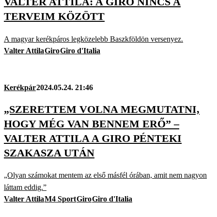
VALTER ATTILA: A GIRO NINCS A
TERVEIM KÖZÖTT
A magyar kerékpáros legközelebb Baszkföldön versenyez.
Valter Attila
Giro
Giro d'Italia
Kerékpár
2024.05.24. 21:46
„SZERETTEM VOLNA MEGMUTATNI,
HOGY MÉG VAN BENNEM ERŐ” –
VALTER ATTILA A GIRO PÉNTEKI
SZAKASZA UTÁN
„Olyan számokat mentem az első másfél órában, amit nem nagyon
láttam eddig.”
Valter Attila
M4 Sport
Giro
Giro d'Italia