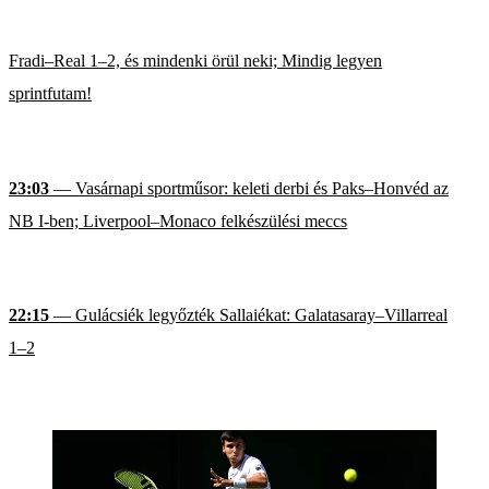
Fradi–Real 1–2, és mindenki örül neki; Mindig legyen
sprintfutam!
23:03
— Vasárnapi sportműsor: keleti derbi és Paks–Honvéd az
NB I-ben; Liverpool–Monaco felkészülési meccs
22:15
— Gulácsiék legyőzték Sallaiékat: Galatasaray–Villarreal
1–2