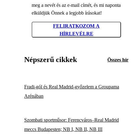
meg a nevét és az e-mail címét, és mi naponta
elküldjük Önnek a legjobb írásokat!
FELIRATKOZOM A
HÍRLEVÉLRE
Népszerű cikkek
Összes hír
Fradi-gól és Real Madrid-győzelem a Groupama
Arénában
Szombati sportműsor: Ferencváros–Real Madrid
meccs Budapesten; NB I, NB II, NB III