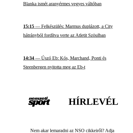
Blanka ismét aranyérmes vegyes váltóban
15:15
— Felkészülés: Marmus duplázott, a City
hátrányból fordítva verte az Atletit Szöulban
14:34
— Úszó Eb: Kós, Marchand, Ponti és
Steenbergen nyitotta meg az Eb-t
HÍRLEVÉL
Nem akar lemaradni az NSO cikkeiről? Adja