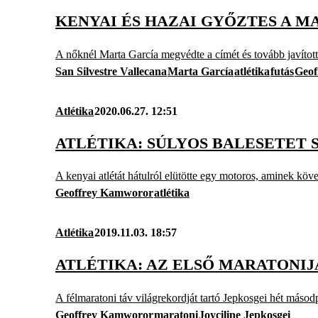
KENYAI ÉS HAZAI GYŐZTES A M
A nőknél Marta García megvédte a címét és tovább javította 
San Silvestre Vallecana
Marta García
atlétika
futás
Geof
Atlétika
2020.06.27. 12:51
ATLÉTIKA: SÚLYOS BALESETET
A kenyai atlétát hátulról elütötte egy motoros, aminek köve
Geoffrey Kamworor
atlétika
Atlétika
2019.11.03. 18:57
ATLÉTIKA: AZ ELSŐ MARATONIJ
A félmaratoni táv világrekordját tartó Jepkosgei hét másodp
Geoffrey Kamworor
maratoni
Joyciline Jepkosgei