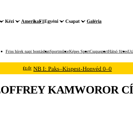
Kézi
Amerika
F1
Egyéni
Csapat
Galéria
Friss hírek napi bontásban
Sportműsor
Képes Sport
Csupasport
Hátsó füves
Utá
NB I: Paks–Kispest-Honvéd 0–0
ÉLŐ!
EOFFREY KAMWOROR
C