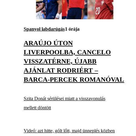
Spanyol labdarúgás
1 órája
ARAÚJO ÚTON
LIVERPOOLBA, CANCELO
VISSZATÉRNE, ÚJABB
AJÁNLAT RODRIÉRT –
BARCA-PERCEK ROMANÓVAL
Szita Donát sérülései miatt a visszavonulás
mellett döntött
Videó: azt hitte, gólt lőtt, majd ünneplés közben