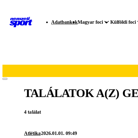
Adatbankok
Magyar foci
Külföldi foci
TALÁLATOK A(Z)
G
4 találat
Atlétika
2026.01.01. 09:49