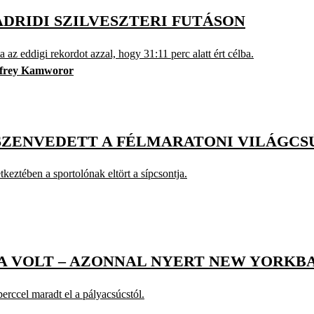
ADRIDI SZILVESZTERI FUTÁSON
az eddigi rekordot azzal, hogy 31:11 perc alatt ért célba.
frey Kamworor
 SZENVEDETT A FÉLMARATONI VILÁGC
tkeztében a sportolónak eltört a sípcsontja.
A VOLT – AZONNAL NYERT NEW YORKB
erccel maradt el a pályacsúcstól.