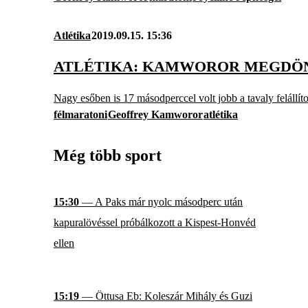
Atlétika
2019.09.15. 15:36
ATLÉTIKA: KAMWOROR MEGDÖN
Nagy esőben is 17 másodperccel volt jobb a tavaly felállíto
félmaratoni
Geoffrey Kamworor
atlétika
Még több sport
15:30
— A Paks már nyolc másodperc után
kapuralövéssel próbálkozott a Kispest-Honvéd
ellen
15:19
— Öttusa Eb: Koleszár Mihály és Guzi