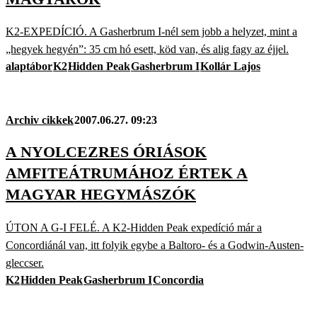
K2-EXPEDÍCIÓ. A Gasherbrum I-nél sem jobb a helyzet, mint a
„hegyek hegyén”: 35 cm hó esett, köd van, és alig fagy az éjjel.
alaptábor
K2
Hidden Peak
Gasherbrum I
Kollár Lajos
Archiv cikkek
2007.06.27. 09:23
A NYOLCEZRES ÓRIÁSOK
AMFITEÁTRUMÁHOZ ÉRTEK A
MAGYAR HEGYMÁSZÓK
ÚTON A G-I FELÉ. A K2-Hidden Peak expedíció már a
Concordiánál van, itt folyik egybe a Baltoro- és a Godwin-Austen-
gleccser.
K2
Hidden Peak
Gasherbrum I
Concordia