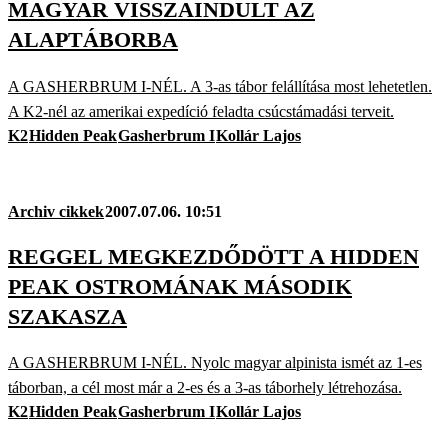
MAGYAR VISSZAINDULT AZ
ALAPTÁBORBA
A GASHERBRUM I-NÉL. A 3-as tábor felállítása most lehetetlen.
A K2-nél az amerikai expedíció feladta csúcstámadási terveit.
K2
Hidden Peak
Gasherbrum I
Kollár Lajos
Archiv cikkek
2007.07.06. 10:51
REGGEL MEGKEZDŐDÖTT A HIDDEN
PEAK OSTROMÁNAK MÁSODIK
SZAKASZA
A GASHERBRUM I-NÉL. Nyolc magyar alpinista ismét az 1-es
táborban, a cél most már a 2-es és a 3-as táborhely létrehozása.
K2
Hidden Peak
Gasherbrum I
Kollár Lajos