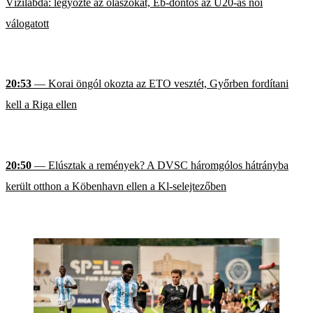
Vízilabda: legyőzte az olaszokat, Eb-döntős az U20-as női
válogatott
20:53
— Korai öngól okozta az ETO vesztét, Győrben fordítani
kell a Riga ellen
20:50
— Elúsztak a remények? A DVSC háromgólos hátrányba
került otthon a Köbenhavn ellen a Kl-selejtezőben