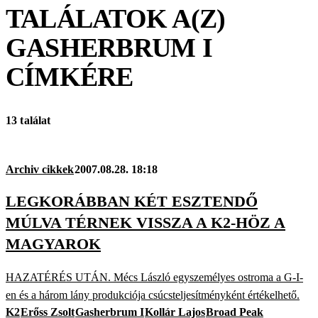
TALÁLATOK A(Z)
GASHERBRUM I
CÍMKÉRE
13 találat
Archiv cikkek
2007.08.28. 18:18
LEGKORÁBBAN KÉT ESZTENDŐ
MÚLVA TÉRNEK VISSZA A K2-HÖZ A
MAGYAROK
HAZATÉRÉS UTÁN. Mécs László egyszemélyes ostroma a G-I-
en és a három lány produkciója csúcsteljesítményként értékelhető.
K2
Erőss Zsolt
Gasherbrum I
Kollár Lajos
Broad Peak