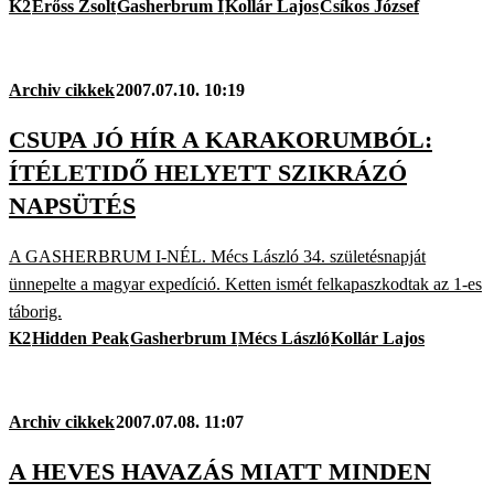
K2
Erőss Zsolt
Gasherbrum I
Kollár Lajos
Csíkos József
Archiv cikkek
2007.07.10. 10:19
CSUPA JÓ HÍR A KARAKORUMBÓL:
ÍTÉLETIDŐ HELYETT SZIKRÁZÓ
NAPSÜTÉS
A GASHERBRUM I-NÉL. Mécs László 34. születésnapját
ünnepelte a magyar expedíció. Ketten ismét felkapaszkodtak az 1-es
táborig.
K2
Hidden Peak
Gasherbrum I
Mécs László
Kollár Lajos
Archiv cikkek
2007.07.08. 11:07
A HEVES HAVAZÁS MIATT MINDEN