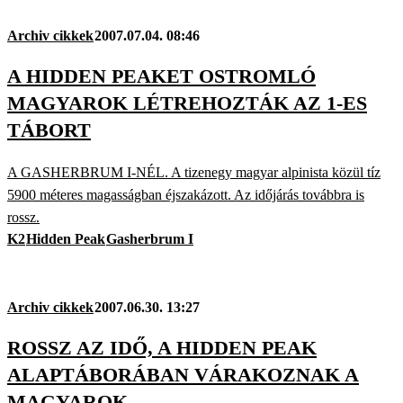
Archiv cikkek
2007.07.04. 08:46
A HIDDEN PEAKET OSTROMLÓ
MAGYAROK LÉTREHOZTÁK AZ 1-ES
TÁBORT
A GASHERBRUM I-NÉL. A tizenegy magyar alpinista közül tíz
5900 méteres magasságban éjszakázott. Az időjárás továbbra is
rossz.
K2
Hidden Peak
Gasherbrum I
Archiv cikkek
2007.06.30. 13:27
ROSSZ AZ IDŐ, A HIDDEN PEAK
ALAPTÁBORÁBAN VÁRAKOZNAK A
MAGYAROK