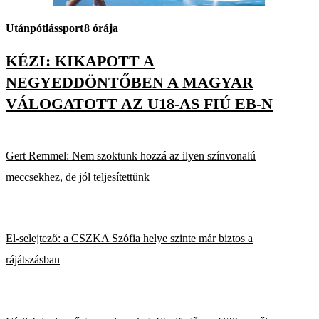
Utánpótlássport
8 órája
KÉZI: KIKAPOTT A
NEGYEDDÖNTŐBEN A MAGYAR
VÁLOGATOTT AZ U18-AS FIÚ EB-N
Gert Remmel: Nem szoktunk hozzá az ilyen színvonalú
meccsekhez, de jól teljesítettünk
El-selejtező: a CSZKA Szófia helye szinte már biztos a
rájátszásban