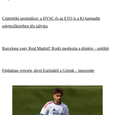
Csütörtöki sportműsor: a DVSC és az ETO is a Kl harmadik
selejtezőkörében lép pályára
Barcelona vagy Real Madrid? Rodri meghozta a döntést – sajtóhír
Fájdalmas vereség, távol Európától a Górnik – lapszemle