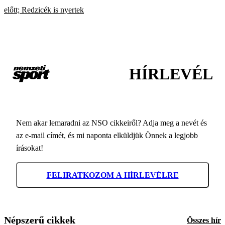
előtt; Redzicék is nyertek
HÍRLEVÉL
Nem akar lemaradni az NSO cikkeiről? Adja meg a nevét és
az e-mail címét, és mi naponta elküldjük Önnek a legjobb
írásokat!
FELIRATKOZOM A HÍRLEVÉLRE
Népszerű cikkek
Összes hír