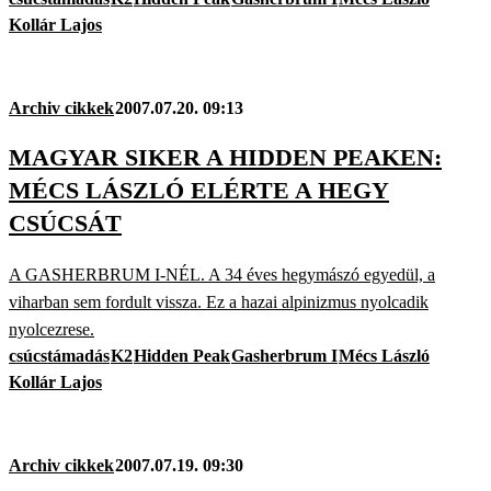
Kollár Lajos
Archiv cikkek
2007.07.20. 09:13
MAGYAR SIKER A HIDDEN PEAKEN:
MÉCS LÁSZLÓ ELÉRTE A HEGY
CSÚCSÁT
A GASHERBRUM I-NÉL. A 34 éves hegymászó egyedül, a
viharban sem fordult vissza. Ez a hazai alpinizmus nyolcadik
nyolcezrese.
csúcstámadás
K2
Hidden Peak
Gasherbrum I
Mécs László
Kollár Lajos
Archiv cikkek
2007.07.19. 09:30