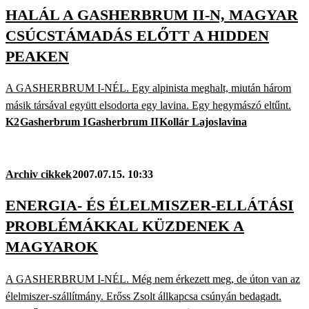
HALÁL A GASHERBRUM II-N, MAGYAR
CSÚCSTÁMADÁS ELŐTT A HIDDEN
PEAKEN
A GASHERBRUM I-NÉL. Egy alpinista meghalt, miután három
másik társával együtt elsodorta egy lavina. Egy hegymászó eltűnt.
K2
Gasherbrum I
Gasherbrum II
Kollár Lajos
lavina
Archiv cikkek
2007.07.15. 10:33
ENERGIA- ÉS ÉLELMISZER-ELLÁTÁSI
PROBLÉMÁKKAL KÜZDENEK A
MAGYAROK
A GASHERBRUM I-NÉL. Még nem érkezett meg, de úton van az
élelmiszer-szállítmány. Erőss Zsolt állkapcsa csúnyán bedagadt.