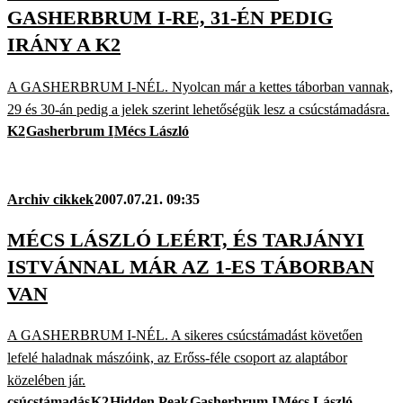
GASHERBRUM I-RE, 31-ÉN PEDIG
IRÁNY A K2
A GASHERBRUM I-NÉL. Nyolcan már a kettes táborban vannak,
29 és 30-án pedig a jelek szerint lehetőségük lesz a csúcstámadásra.
K2
Gasherbrum I
Mécs László
Archiv cikkek
2007.07.21. 09:35
MÉCS LÁSZLÓ LEÉRT, ÉS TARJÁNYI
ISTVÁNNAL MÁR AZ 1-ES TÁBORBAN
VAN
A GASHERBRUM I-NÉL. A sikeres csúcstámadást követően
lefelé haladnak mászóink, az Erőss-féle csoport az alaptábor
közelében jár.
csúcstámadás
K2
Hidden Peak
Gasherbrum I
Mécs László