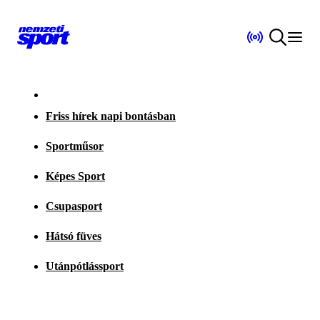
Friss hírek napi bontásban
Sportműsor
Képes Sport
Csupasport
Hátsó füves
Utánpótlássport