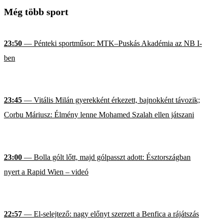
Még több sport
23:50
— Pénteki sportműsor: MTK–Puskás Akadémia az NB I-
ben
23:45
— Vitális Milán gyerekként érkezett, bajnokként távozik;
Corbu Máriusz: Élmény lenne Mohamed Szalah ellen játszani
23:00
— Bolla gólt lőtt, majd gólpasszt adott: Észtországban
nyert a Rapid Wien – videó
22:57
— El-selejtező: nagy előnyt szerzett a Benfica a rájátszás