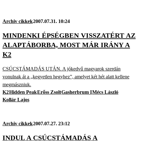
Archiv cikkek
2007.07.31. 10:24
MINDENKI ÉPSÉGBEN VISSZATÉRT AZ
ALAPTÁBORBA, MOST MÁR IRÁNY A
K2
CSÚCSTÁMADÁS UTÁN. A jókedvű magyarok szerdán
vonulnak át a „kegyetlen hegyhez”, amelyet két hét alatt kellene
megmászniuk.
K2
Hidden Peak
Erőss Zsolt
Gasherbrum I
Mécs László
Kollár Lajos
Archiv cikkek
2007.07.27. 23:12
INDUL A CSÚCSTÁMADÁS A