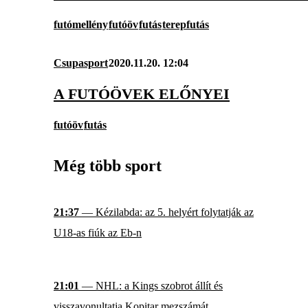
futómellény
futóöv
futás
terepfutás
Csupasport
2020.11.20. 12:04
A FUTÓÖVEK ELŐNYEI
futóöv
futás
Még több sport
21:37
— Kézilabda: az 5. helyért folytatják az
U18-as fiúk az Eb-n
21:01
— NHL: a Kings szobrot állít és
visszavonultatja Kopitar mezszámát