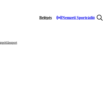
Belépés
Nemzeti Sportrádió
npótlássport