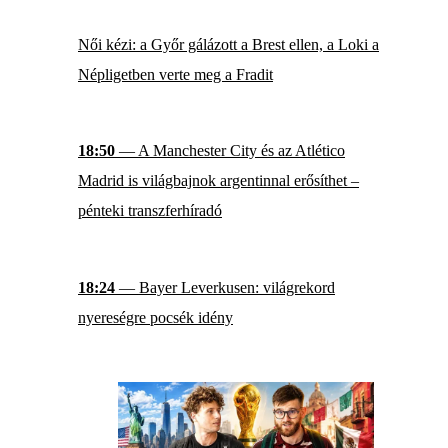
Női kézi: a Győr gálázott a Brest ellen, a Loki a
Népligetben verte meg a Fradit
18:50
— A Manchester City és az Atlético
Madrid is világbajnok argentinnal erősíthet –
pénteki transzferhíradó
18:24
— Bayer Leverkusen: világrekord
nyereségre pocsék idény