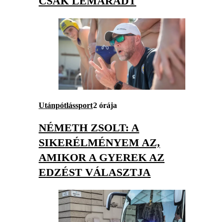
CSAK LEMARADT
Utánpótlássport
2 órája
NÉMETH ZSOLT: A
SIKERÉLMÉNYEM AZ,
AMIKOR A GYEREK AZ
EDZÉST VÁLASZTJA