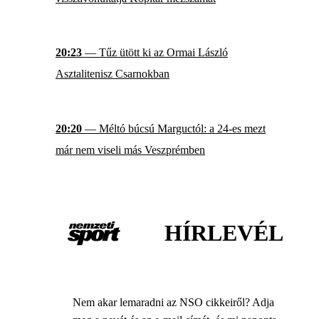
20:23
— Tűz ütött ki az Ormai László
Asztalitenisz Csarnokban
20:20
— Méltó búcsú Marguctól: a 24-es mezt
már nem viseli más Veszprémben
HÍRLEVÉL
Nem akar lemaradni az NSO cikkeiről? Adja