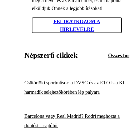
meg a nevét és az e-mail címét, és mi naponta
elküldjük Önnek a legjobb írásokat!
FELIRATKOZOM A
HÍRLEVÉLRE
Népszerű cikkek
Összes hír
Csütörtöki sportműsor: a DVSC és az ETO is a Kl
harmadik selejtezőkörében lép pályára
Barcelona vagy Real Madrid? Rodri meghozta a
döntést – sajtóhír