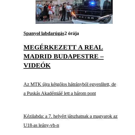
Spanyol labdarúgás
2 órája
MEGÉRKEZETT A REAL
MADRID BUDAPESTRE –
VIDEÓK
Az MTK újra kétgólos hátrányból egyenlített, de
a Puskás Akadémiáé lett a három pont
Kézilabda: a 7. helyért játszhatnak a magyarok az
U18-as leány-vb-n