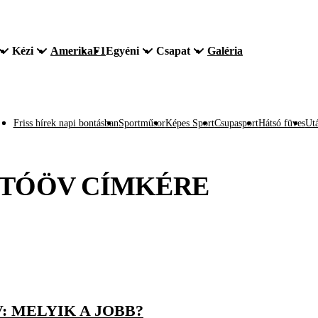
Kézi
Amerika
F1
Egyéni
Csapat
Galéria
Friss hírek napi bontásban
Sportműsor
Képes Sport
Csupasport
Hátsó füves
Utá
UTÓÖV
CÍMKÉRE
 MELYIK A JOBB?