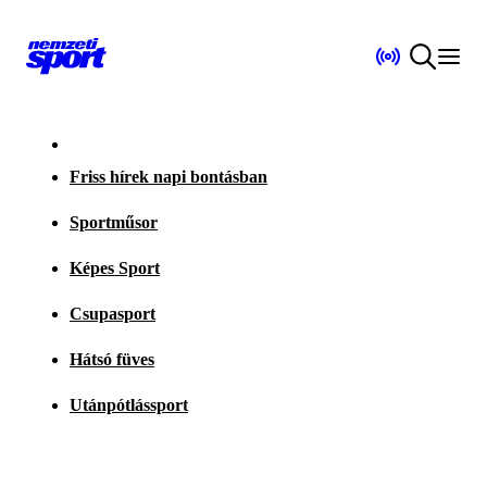
Friss hírek napi bontásban
Sportműsor
Képes Sport
Csupasport
Hátsó füves
Utánpótlássport