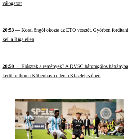
válogatott
20:53
— Korai öngól okozta az ETO vesztét, Győrben fordítani
kell a Riga ellen
20:50
— Elúsztak a remények? A DVSC háromgólos hátrányba
került otthon a Köbenhavn ellen a Kl-selejtezőben