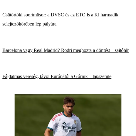
Csütörtöki sportműsor: a DVSC és az ETO is a Kl harmadik
selejtezőkörében lép pályára
Barcelona vagy Real Madrid? Rodri meghozta a döntést – sajtóhír
Fájdalmas vereség, távol Európától a Górnik – lapszemle