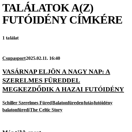
TALÁLATOK A(Z)
FUTÓIDÉNY
CÍMKÉRE
1 találat
Csupasport
2025.02.11. 16:40
VASÁRNAP ELJÖN A NAGY NAP: A
SZERELMES FÜREDDEL
MEGKEZDŐDIK A HAZAI FUTÓIDÉNY
Schiller Szerelmes Füred
Balatonfüreden
futás
futóidény
balatonfüredi
The Celtic Story