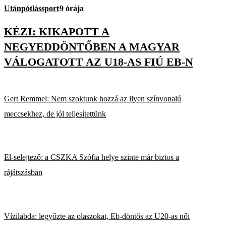
Utánpótlássport
9 órája
KÉZI: KIKAPOTT A
NEGYEDDÖNTŐBEN A MAGYAR
VÁLOGATOTT AZ U18-AS FIÚ EB-N
Gert Remmel: Nem szoktunk hozzá az ilyen színvonalú
meccsekhez, de jól teljesítettünk
El-selejtező: a CSZKA Szófia helye szinte már biztos a
rájátszásban
Vízilabda: legyőzte az olaszokat, Eb-döntős az U20-as női