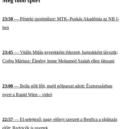
Még több sport
23:50
— Pénteki sportműsor: MTK–Puskás Akadémia az NB I-
ben
23:45
— Vitális Milán gyerekként érkezett, bajnokként távozik;
Corbu Máriusz: Élmény lenne Mohamed Szalah ellen játszani
23:00
— Bolla gólt lőtt, majd gólpasszt adott: Észtországban
nyert a Rapid Wien – videó
22:57
— El-selejtező: nagy előnyt szerzett a Benfica a rájátszás
előtt; Redzicék is nyertek