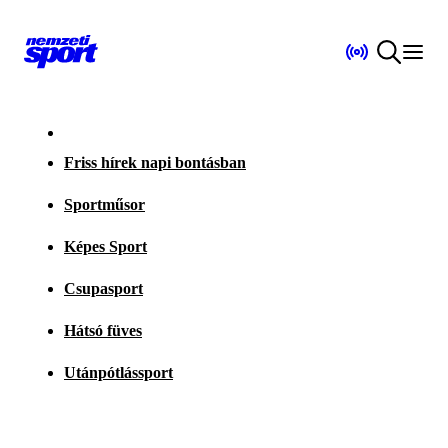
Friss hírek napi bontásban
Sportműsor
Képes Sport
Csupasport
Hátsó füves
Utánpótlássport