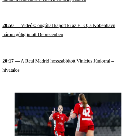
20:50
— Videók: öngóllal kapott ki az ETO; a Köbenhavn
három gólig jutott Debrecenben
20:17
— A Real Madrid hosszabbított Vinícius Júniorral –
hivatalos