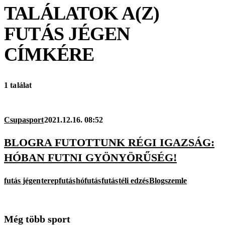
TALÁLATOK A(Z)
FUTÁS JÉGEN
CÍMKÉRE
1 találat
Csupasport
2021.12.16. 08:52
BLOGRA FUTOTTUNK RÉGI IGAZSÁG:
HÓBAN FUTNI GYÖNYÖRŰSÉG!
futás jégen
terepfutás
hófutás
futás
téli edzés
Blogszemle
Még több sport