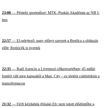
23:08
— Pénteki sportműsor: MTK–Puskás Akadémia az NB I-
ben
22:57
— El-selejtező: nagy előnyt szerzett a Benfica a rájátszás
előtt; Redzicék is nyertek
22:35
— Raúl Asencio a Liverpool célkeresztjében; 45 millió
fontért vált meg kapusától a Man. City – ez történt csütörtökön a
transzferpiacon
21:32
— Férfi kézilabda ifjúsági Eb: nem jutott elődöntőbe a