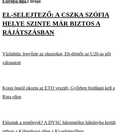
Európa-liga
2 órája
EL-SELEJTEZŐ: A CSZKA SZÓFIA
HELYE SZINTE MÁR BIZTOS A
RÁJÁTSZÁSBAN
Vízilabda: legyőzte az olaszokat, Eb-döntős az U20-as női
válogatott
Korai öngól okozta az ETO vesztét, Győrben fordítani kell a
Riga ellen
Elúsztak a remények? A DVSC háromgólos hátrányba került
otthon a Köbenhavn ellen a Kl-selejtezőben