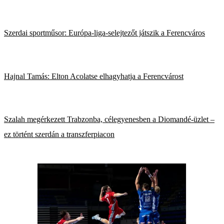
Szerdai sportműsor: Európa-liga-selejtezőt játszik a Ferencváros
Hajnal Tamás: Elton Acolatse elhagyhatja a Ferencvárost
Szalah megérkezett Trabzonba, célegyenesben a Diomandé-üzlet –
ez történt szerdán a transzferpiacon