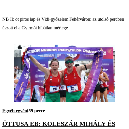
NB II: öt piros lap és Vidi-győzelem Fehérváron; az utolsó percben
úszott el a Gyirmót hibátlan mérlege
Egyéb egyéni
59 perce
ÖTTUSA EB: KOLESZÁR MIHÁLY ÉS