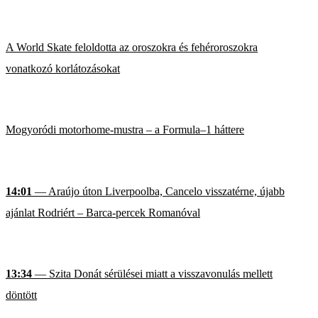
A World Skate feloldotta az oroszokra és fehéroroszokra
vonatkozó korlátozásokat
Mogyoródi motorhome-mustra – a Formula–1 háttere
14:01
— Araújo úton Liverpoolba, Cancelo visszatérne, újabb
ajánlat Rodriért – Barca-percek Romanóval
13:34
— Szita Donát sérülései miatt a visszavonulás mellett
döntött