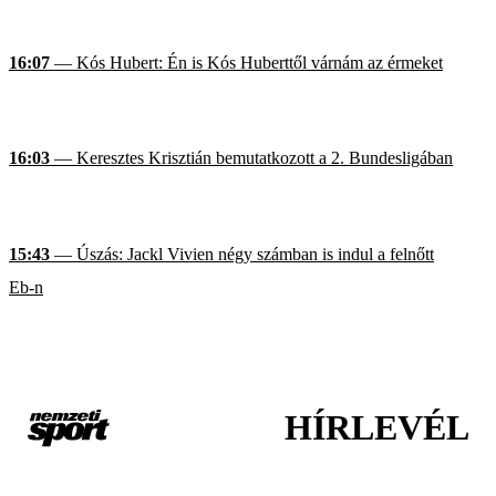
16:07
— Kós Hubert: Én is Kós Huberttől várnám az érmeket
16:03
— Keresztes Krisztián bemutatkozott a 2. Bundesligában
15:43
— Úszás: Jackl Vivien négy számban is indul a felnőtt
Eb-n
HÍRLEVÉL