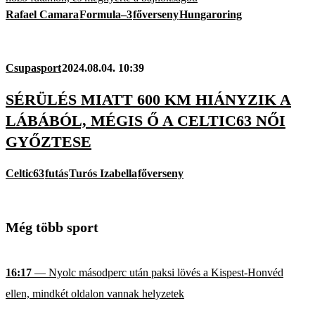
Rafael Camara
Formula–3
főverseny
Hungaroring
Csupasport
2024.08.04. 10:39
SÉRÜLÉS MIATT 600 KM HIÁNYZIK A
LÁBÁBÓL, MÉGIS Ő A CELTIC63 NŐI
GYŐZTESE
Celtic63
futás
Turós Izabella
főverseny
Még több sport
16:17
— Nyolc másodperc után paksi lövés a Kispest-Honvéd
ellen, mindkét oldalon vannak helyzetek