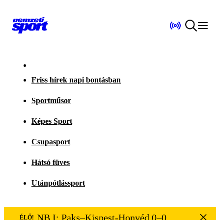
Friss hírek napi bontásban
Sportműsor
Képes Sport
Csupasport
Hátsó füves
Utánpótlássport
NB I: Paks–Kispest-Honvéd 0–0
ÉLŐ!