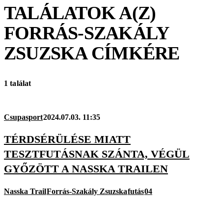
TALÁLATOK A(Z)
FORRÁS-SZAKÁLY
ZSUZSKA
CÍMKÉRE
1 találat
Csupasport
2024.07.03. 11:35
TÉRDSÉRÜLÉSE MIATT
TESZTFUTÁSNAK SZÁNTA, VÉGÜL
GYŐZÖTT A NASSKA TRAILEN
Nasska Trail
Forrás-Szakály Zsuzska
futás
04