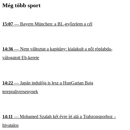
Még több sport
15:07
— Bayern München: a BL-győzelem a cél
14:36
— Nem változtat a kapitány: kialakult a női röplabda-
válogatott Eb-kerete
14:22
— Japán indulója is lesz a HunGarian Baja
terepraliversenynek
14:11
— Mohamed Szalah két évre írt alá a Trabzonsporhoz –
hivatalos