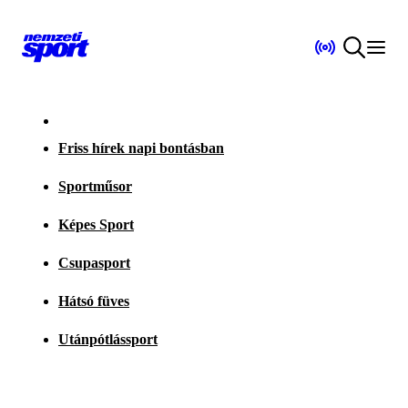
Friss hírek napi bontásban
Sportműsor
Képes Sport
Csupasport
Hátsó füves
Utánpótlássport