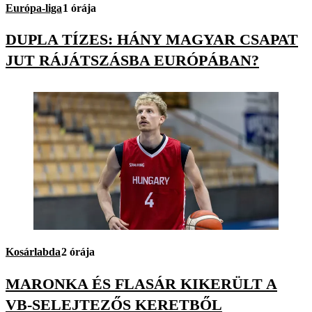
Európa-liga
1 órája
DUPLA TÍZES: HÁNY MAGYAR CSAPAT
JUT RÁJÁTSZÁSBA EURÓPÁBAN?
Kosárlabda
2 órája
MARONKA ÉS FLASÁR KIKERÜLT A
VB-SELEJTEZŐS KERETBŐL