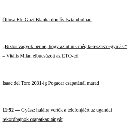
Öttusa Eb: Guzi Blanka döntős Isztambulban
„Biztos vagyok benne, hogy az utunk még keresztezi egymást”
– Vitális Milán elbúcsúzott az ETO-tól
Isaac del Toro 2031-ig Pogacar csapatánál marad
11:52
— Gyász: halálra verték a telefonjáért az ugandai
rekordbajnok csapatkapitányát