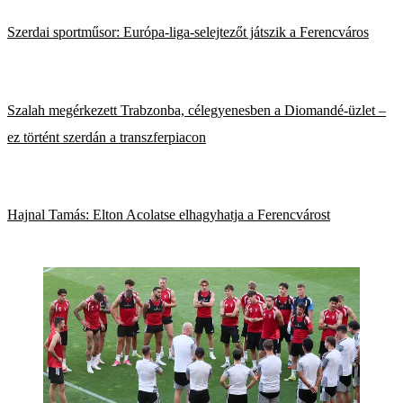
Szerdai sportműsor: Európa-liga-selejtezőt játszik a Ferencváros
Szalah megérkezett Trabzonba, célegyenesben a Diomandé-üzlet –
ez történt szerdán a transzferpiacon
Hajnal Tamás: Elton Acolatse elhagyhatja a Ferencvárost