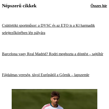
Népszerű cikkek
Összes hír
Csütörtöki sportműsor: a DVSC és az ETO is a Kl harmadik
selejtezőkörében lép pályára
Barcelona vagy Real Madrid? Rodri meghozta a döntést – sajtóhír
Fájdalmas vereség, távol Európától a Górnik – lapszemle