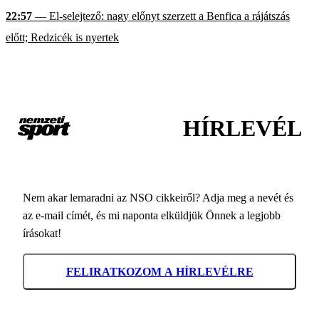
22:57
— El-selejtező: nagy előnyt szerzett a Benfica a rájátszás
előtt; Redzicék is nyertek
HÍRLEVÉL
Nem akar lemaradni az NSO cikkeiről? Adja meg a nevét és
az e-mail címét, és mi naponta elküldjük Önnek a legjobb
írásokat!
FELIRATKOZOM A HÍRLEVÉLRE