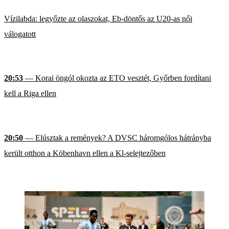
Vízilabda: legyőzte az olaszokat, Eb-döntős az U20-as női
válogatott
20:53
— Korai öngól okozta az ETO vesztét, Győrben fordítani
kell a Riga ellen
20:50
— Elúsztak a remények? A DVSC háromgólos hátrányba
került otthon a Köbenhavn ellen a Kl-selejtezőben