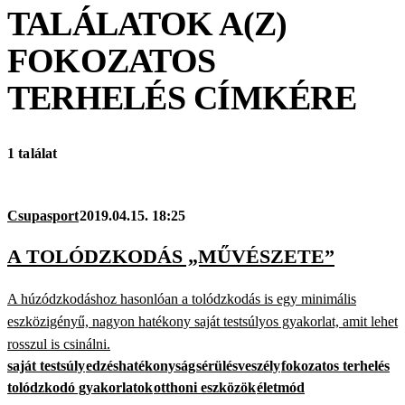
TALÁLATOK A(Z)
FOKOZATOS
TERHELÉS
CÍMKÉRE
1 találat
Csupasport
2019.04.15. 18:25
A TOLÓDZKODÁS „MŰVÉSZETE”
A húzódzkodáshoz hasonlóan a tolódzkodás is egy minimális
eszközigényű, nagyon hatékony saját testsúlyos gyakorlat, amit lehet
rosszul is csinálni.
saját testsúly
edzéshatékonyság
sérülésveszély
fokozatos terhelés
tolódzkodó gyakorlatok
otthoni eszközök
életmód