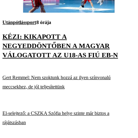
Utánpótlássport
8 órája
KÉZI: KIKAPOTT A
NEGYEDDÖNTŐBEN A MAGYAR
VÁLOGATOTT AZ U18-AS FIÚ EB-N
Gert Remmel: Nem szoktunk hozzá az ilyen színvonalú
meccsekhez, de jól teljesítettünk
El-selejtező: a CSZKA Szófia helye szinte már biztos a
rájátszásban