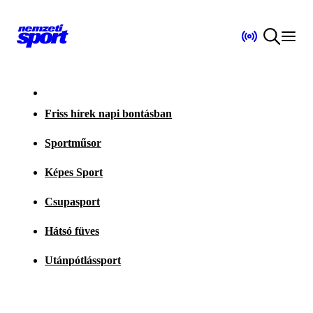
Friss hírek napi bontásban
Sportműsor
Képes Sport
Csupasport
Hátsó füves
Utánpótlássport