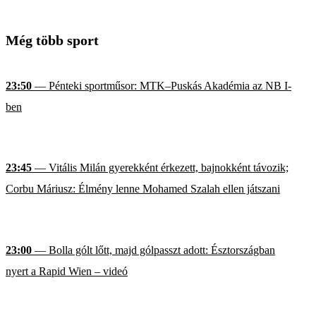
Még több sport
23:50
— Pénteki sportműsor: MTK–Puskás Akadémia az NB I-
ben
23:45
— Vitális Milán gyerekként érkezett, bajnokként távozik;
Corbu Máriusz: Élmény lenne Mohamed Szalah ellen játszani
23:00
— Bolla gólt lőtt, majd gólpasszt adott: Észtországban
nyert a Rapid Wien – videó