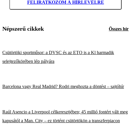
FELIRATKOZOM A HÍRLEVÉLRE
Népszerű cikkek
Összes hír
Csütörtöki sportműsor: a DVSC és az ETO is a Kl harmadik
selejtezőkörében lép pályára
Barcelona vagy Real Madrid? Rodri meghozta a döntést – sajtóhír
Raúl Asencio a Liverpool célkeresztjében; 45 millió fontért vált meg
kapusától a Man. City – ez történt csütörtökön a transzferpiacon