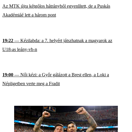
Az MTK újra kétgólos hátrányból egyenlített, de a Puskás
Akadémiáé lett a három pont
19:22
— Kézilabda: a 7. helyért játszhatnak a magyarok az
U18-as leány-vb-n
19:00
— Női kézi: a Győr gálázott a Brest ellen, a Loki a
Népligetben verte meg a Fradit
•
ÉLŐ