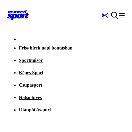
Friss hírek napi bontásban
Sportműsor
Képes Sport
Csupasport
Hátsó füves
Utánpótlássport