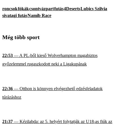
roncsok
fókák
csontvázpart
futás
4Deserts
Lubics Szilvia
sivatagi futás
Namib Race
Még több sport
22:53
— A PL-ből kieső Wolverhampton magabiztos
győzelemmel rugaszkodott neki a Ligakupának
22:36
— Otthon is könnyen elvégezhető edzésfeladatok
túrázáshoz
21:37
— Kézilabda: az 5. helyért folytatják az U18-as fiúk az