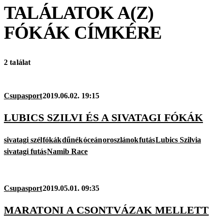
TALÁLATOK A(Z)
FÓKÁK
CÍMKÉRE
2 találat
Csupasport
2019.06.02. 19:15
LUBICS SZILVI ÉS A SIVATAGI FÓKÁK
sivatagi szél
fókák
dűnék
óceán
oroszlánok
futás
Lubics Szilvia
sivatagi futás
Namib Race
Csupasport
2019.05.01. 09:35
MARATONI A CSONTVÁZAK MELLETT