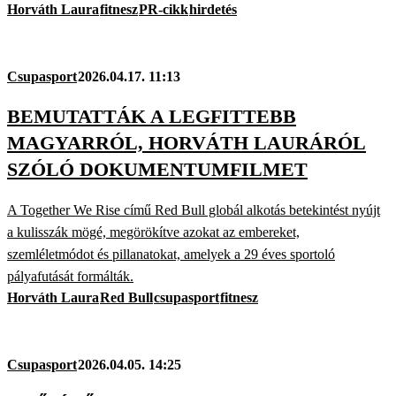
Horváth Laura
fitnesz
PR-cikk
hirdetés
Csupasport
2026.04.17. 11:13
BEMUTATTÁK A LEGFITTEBB
MAGYARRÓL, HORVÁTH LAURÁRÓL
SZÓLÓ DOKUMENTUMFILMET
A Together We Rise című Red Bull globál alkotás betekintést nyújt
a kulisszák mögé, megörökítve azokat az embereket,
szemléletmódot és pillanatokat, amelyek a 29 éves sportoló
pályafutását formálták.
Horváth Laura
Red Bull
csupasport
fitnesz
Csupasport
2026.04.05. 14:25