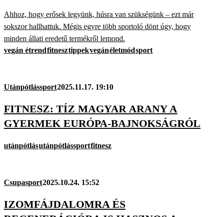
Ahhoz, hogy erősek legyünk, húsra van szükségünk – ezt már
sokszor hallhattuk. Mégis egyre több sportoló dönt úgy, hogy
minden állati eredetű termékről lemond.
vegán étrend
fitnesz
tippek
vegán
életmód
sport
Utánpótlássport
2025.11.17. 19:10
FITNESZ: TÍZ MAGYAR ARANY A
GYERMEK EURÓPA-BAJNOKSÁGRÓL
utánpótlás
utánpótlássport
fitnesz
Csupasport
2025.10.24. 15:52
IZOMFÁJDALOMRA ÉS