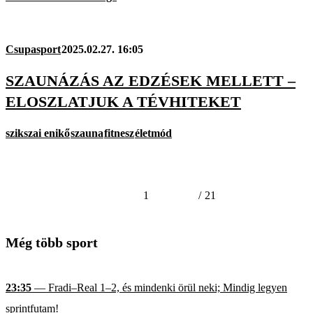
Csupasport
2025.02.27. 16:05
SZAUNÁZÁS AZ EDZÉSEK MELLETT –
ELOSZLATJUK A TÉVHITEKET
szikszai enikő
szauna
fitnesz
életmód
1
/
21
Még több sport
23:35
— Fradi–Real 1–2, és mindenki örül neki; Mindig legyen
sprintfutam!