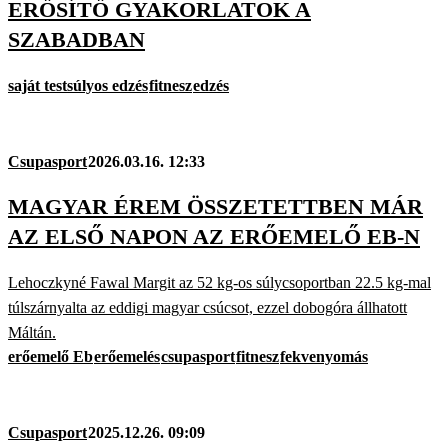
ERŐSÍTŐ GYAKORLATOK A
SZABADBAN
saját testsúlyos edzés
fitnesz
edzés
Csupasport
2026.03.16. 12:33
MAGYAR ÉREM ÖSSZETETTBEN MÁR
AZ ELSŐ NAPON AZ ERŐEMELŐ EB-N
Lehoczkyné Fawal Margit az 52 kg-os súlycsoportban 22.5 kg-mal
túlszárnyalta az eddigi magyar csúcsot, ezzel dobogóra állhatott
Máltán.
erőemelő Eb
erőemelés
csupasport
fitnesz
fekvenyomás
Csupasport
2025.12.26. 09:09