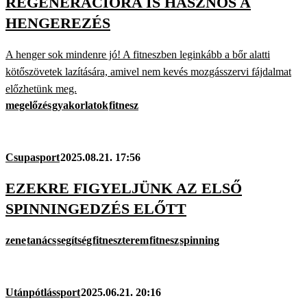
REGENERÁCIÓRA IS HASZNOS A
HENGEREZÉS
A henger sok mindenre jó! A fitneszben leginkább a bőr alatti
kötőszövetek lazítására, amivel nem kevés mozgásszervi fájdalmat
előzhetünk meg.
megelőzés
gyakorlatok
fitnesz
Csupasport
2025.08.21. 17:56
EZEKRE FIGYELJÜNK AZ ELSŐ
SPINNINGEDZÉS ELŐTT
zene
tanács
segítség
fitneszterem
fitnesz
spinning
Utánpótlássport
2025.06.21. 20:16