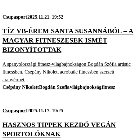
Csupasport
2025.11.21. 19:52
TÍZ VB-ÉREM SANTA SUSANNÁBÓL – A
MAGYAR FITNESZESEK ISMÉT
BIZONYÍTOTTAK
A spanyolországi fitnesz-világbajnokságon Bogdán Szófia artistic
fitnessben, Csépány Nikolett acrobatic fitnessben szerzett
aranyérmet.
Csépány Nikolett
Bogdán Szofia
világbajnokság
fitnesz
Csupasport
2025.11.17. 19:25
HASZNOS TIPPEK KEZDŐ VEGÁN
SPORTOLÓKNAK