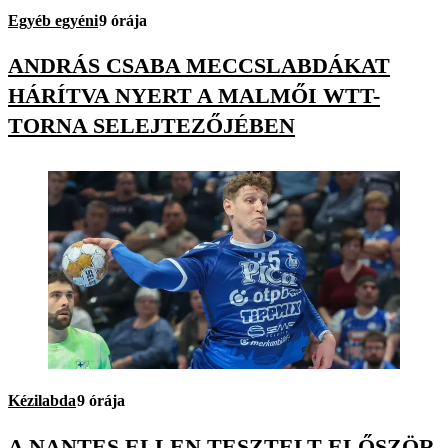
Egyéb egyéni
9 órája
ANDRÁS CSABA MECCSLABDÁKAT
HÁRÍTVA NYERT A MALMŐI WTT-
TORNA SELEJTEZŐJÉBEN
Kézilabda
9 órája
A NANTES ELLEN TESZTELT ELŐSZÖR