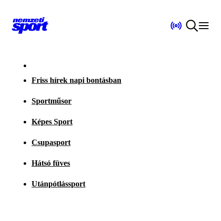
Friss hírek napi bontásban
Sportműsor
Képes Sport
Csupasport
Hátsó füves
Utánpótlássport