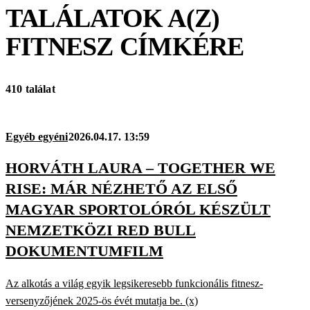
TALÁLATOK A(Z)
FITNESZ
CÍMKÉRE
410 találat
Egyéb egyéni
2026.04.17. 13:59
HORVÁTH LAURA – TOGETHER WE
RISE: MÁR NÉZHETŐ AZ ELSŐ
MAGYAR SPORTOLÓRÓL KÉSZÜLT
NEMZETKÖZI RED BULL
DOKUMENTUMFILM
Az alkotás a világ egyik legsikeresebb funkcionális fitnesz-
versenyzőjének 2025-ös évét mutatja be. (x)