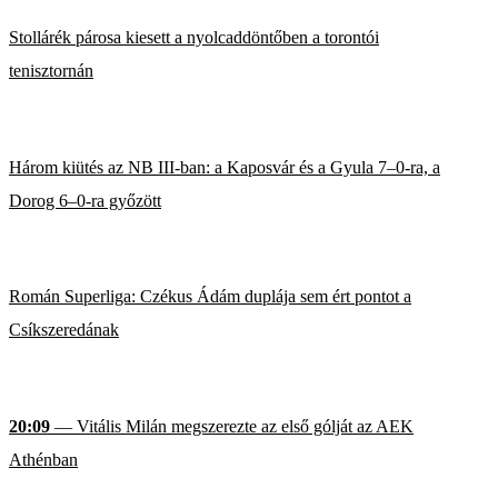
Stollárék párosa kiesett a nyolcaddöntőben a torontói
tenisztornán
Három kiütés az NB III-ban: a Kaposvár és a Gyula 7–0-ra, a
Dorog 6–0-ra győzött
Román Superliga: Czékus Ádám duplája sem ért pontot a
Csíkszeredának
20:09
— Vitális Milán megszerezte az első gólját az AEK
Athénban