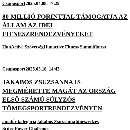
Csupasport
2025.04.08. 17:29
80 MILLIÓ FORINTTAL TÁMOGATJA AZ
ÁLLAM AZ IDEI
FITNESZRENDEZVÉNYEKET
HunActive Szövetség
Hunactive Fitness Summi
fitnesz
Csupasport
2025.03.18. 14:43
JAKABOS ZSUZSANNA IS
MEGMÉRETTE MAGÁT AZ ORSZÁG
ELSŐ SZÁMÚ SÚLYZÓS
TÖMEGSPORTRENDEZVÉNYÉN
amatőr kategória
Jakabos Zsuzsanna
fitnesz
edzés
Scitec Power Challenge