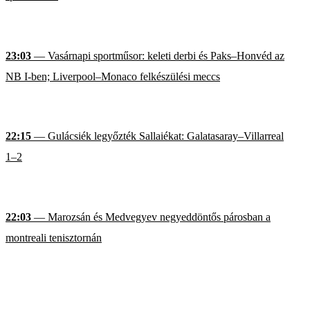
23:03
— Vasárnapi sportműsor: keleti derbi és Paks–Honvéd az
NB I-ben; Liverpool–Monaco felkészülési meccs
22:15
— Gulácsiék legyőzték Sallaiékat: Galatasaray–Villarreal
1–2
22:03
— Marozsán és Medvegyev negyeddöntős párosban a
montreali tenisztornán