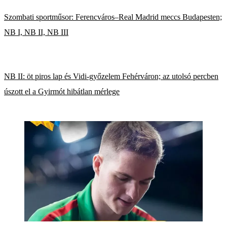
Szombati sportműsor: Ferencváros–Real Madrid meccs Budapesten;
NB I, NB II, NB III
NB II: öt piros lap és Vidi-győzelem Fehérváron; az utolsó percben
úszott el a Gyirmót hibátlan mérlege