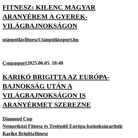
FITNESZ: KILENC MAGYAR
ARANYÉREM A GYEREK-
VILÁGBAJNOKSÁGON
utánpótlás
fitnesz
Utánpótlássport.hu
Csupasport
2025.06.05. 18:48
KARIKÓ BRIGITTA AZ EURÓPA-
BAJNOKSÁG UTÁN A
VILÁGBAJNOKSÁGON IS
ARANYÉRMET SZEREZNE
Diamond Cup
Nemzetközi Fitnesz és Testépítő Európa-bajnokság
artistic
Karikó Brigitta
fitnesz