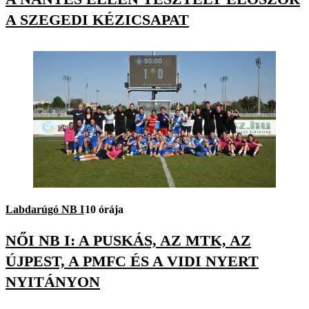
A SZEGEDI KÉZICSAPAT
Labdarúgó NB I
10 órája
NŐI NB I: A PUSKÁS, AZ MTK, AZ
ÚJPEST, A PMFC ÉS A VIDI NYERT
NYITÁNYON