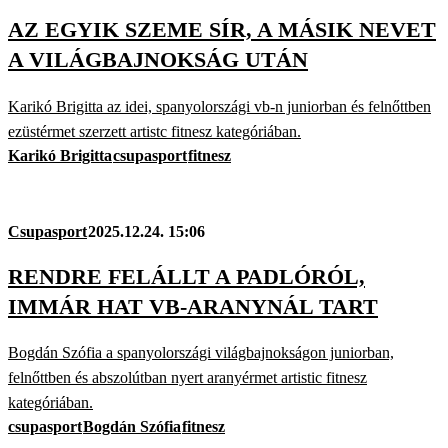
AZ EGYIK SZEME SÍR, A MÁSIK NEVET
A VILÁGBAJNOKSÁG UTÁN
Karikó Brigitta az idei, spanyolországi vb-n juniorban és felnőttben
ezüstérmet szerzett artistc fitnesz kategóriában.
Karikó Brigitta
csupasport
fitnesz
Csupasport
2025.12.24. 15:06
RENDRE FELÁLLT A PADLÓRÓL,
IMMÁR HAT VB-ARANYNÁL TART
Bogdán Szófia a spanyolországi világbajnokságon juniorban,
felnőttben és abszolútban nyert aranyérmet artistic fitnesz
kategóriában.
csupasport
Bogdán Szófia
fitnesz