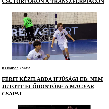
CSÜTÖRTÖKÖN A TRANSZFERPIACON
Kézilabda
3 órája
FÉRFI KÉZILABDA IFJÚSÁGI EB: NEM
JUTOTT ELŐDÖNTŐBE A MAGYAR
CSAPAT