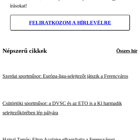
írásokat!
FELIRATKOZOM A HÍRLEVÉLRE
Népszerű cikkek
Összes hír
Szerdai sportműsor: Európa-liga-selejtezőt játszik a Ferencváros
Csütörtöki sportműsor: a DVSC és az ETO is a Kl harmadik
selejtezőkörében lép pályára
Hajnal Tamás: Elton Acolatse elhagyhatja a Ferencvárost