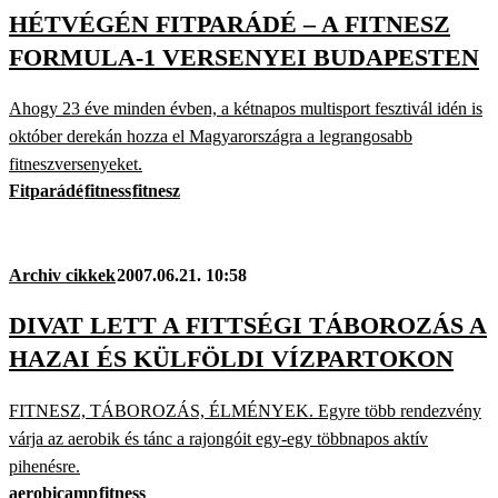
HÉTVÉGÉN FITPARÁDÉ – A FITNESZ
FORMULA-1 VERSENYEI BUDAPESTEN
Ahogy 23 éve minden évben, a kétnapos multisport fesztivál idén is
október derekán hozza el Magyarországra a legrangosabb
fitneszversenyeket.
Fitparádé
fitness
fitnesz
Archiv cikkek
2007.06.21. 10:58
DIVAT LETT A FITTSÉGI TÁBOROZÁS A
HAZAI ÉS KÜLFÖLDI VÍZPARTOKON
FITNESZ, TÁBOROZÁS, ÉLMÉNYEK. Egyre több rendezvény
várja az aerobik és tánc a rajongóit egy-egy többnapos aktív
pihenésre.
aerobicamp
fitness