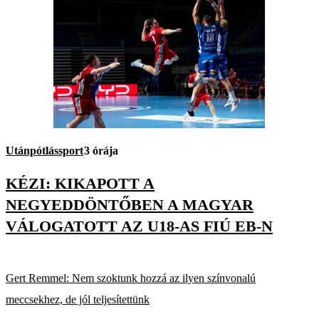
Utánpótlássport
3 órája
KÉZI: KIKAPOTT A
NEGYEDDÖNTŐBEN A MAGYAR
VÁLOGATOTT AZ U18-AS FIÚ EB-N
Gert Remmel: Nem szoktunk hozzá az ilyen színvonalú
meccsekhez, de jól teljesítettünk