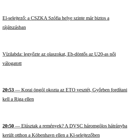
El-selejtező: a CSZKA Szófia helye szinte már biztos a
rájátszásban
Vízilabda: legyőzte az olaszokat, Eb-döntős az U20-as női
válogatott
20:53
— Korai öngól okozta az ETO vesztét, Győrben fordítani
kell a Riga ellen
20:50
— Elúsztak a remények? A DVSC háromgólos hátrányba
került otthon a Köbenhavn ellen a Kl-selejtezőben