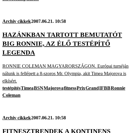
Archiv cikkek
2007.06.21. 10:58
HAZÁNKBAN TARTOTT BEMUTATÓT
BIG RONNIE, AZ ÉLŐ TESTÉPÍTŐ
LEGENDA
RONNIE COLEMAN MAGYARORSZÁGON. Európai turnéján
nálunk is fellépett a 8-szoros Mr. Olympia, akit Timea Majorova is
elkísért.
testépítés
Timea
BSN
Majorova
fitness
Prix
Grand
IFBB
Ronnie
Coleman
Archiv cikkek
2007.06.21. 10:58
FITNESZTRENDEK A KONTINENS