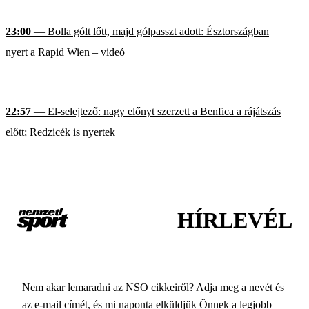
23:00
— Bolla gólt lőtt, majd gólpasszt adott: Észtországban
nyert a Rapid Wien – videó
22:57
— El-selejtező: nagy előnyt szerzett a Benfica a rájátszás
előtt; Redzicék is nyertek
HÍRLEVÉL
Nem akar lemaradni az NSO cikkeiről? Adja meg a nevét és
az e-mail címét, és mi naponta elküldjük Önnek a legjobb