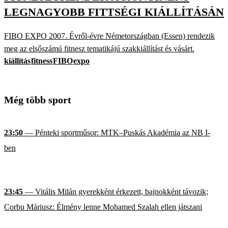
LEGNAGYOBB FITTSÉGI KIÁLLÍTÁSÁN
FIBO EXPO 2007. Évről-évre Németországban (Essen) rendezik
meg az elsőszámú fitnesz tematikájú szakkiállítást és vásárt.
kiállítás
fitness
FIBO
expo
Még több sport
23:50
— Pénteki sportműsor: MTK–Puskás Akadémia az NB I-
ben
23:45
— Vitális Milán gyerekként érkezett, bajnokként távozik;
Corbu Máriusz: Élmény lenne Mohamed Szalah ellen játszani