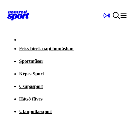
Friss hírek napi bontásban
Sportműsor
Képes Sport
Csupasport
Hátsó füves
Utánpótlássport