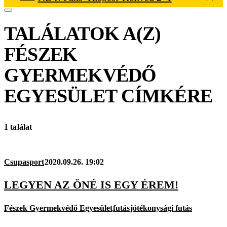
TALÁLATOK A(Z)
FÉSZEK
GYERMEKVÉDŐ
EGYESÜLET
CÍMKÉRE
1 találat
Csupasport
2020.09.26. 19:02
LEGYEN AZ ÖNÉ IS EGY ÉREM!
Fészek Gyermekvédő Egyesület
futás
jótékonysági futás