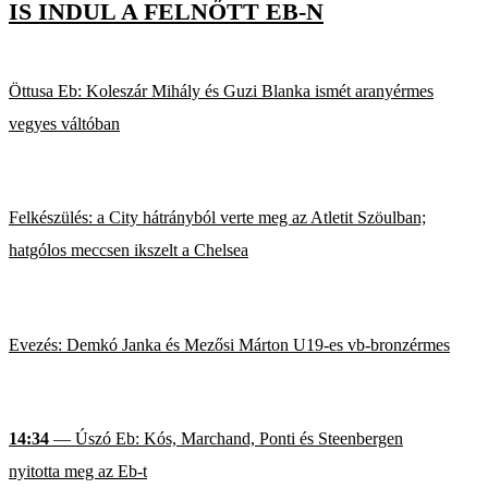
IS INDUL A FELNŐTT EB-N
Öttusa Eb: Koleszár Mihály és Guzi Blanka ismét aranyérmes
vegyes váltóban
Felkészülés: a City hátrányból verte meg az Atletit Szöulban;
hatgólos meccsen ikszelt a Chelsea
Evezés: Demkó Janka és Mezősi Márton U19-es vb-bronzérmes
14:34
— Úszó Eb: Kós, Marchand, Ponti és Steenbergen
nyitotta meg az Eb-t