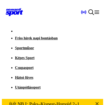
Friss hírek napi bontásban
Sportműsor
Képes Sport
Csupasport
Hátsó füves
Utánpótlássport
NB I: Paks–Kispest-Honvéd 2–1
ÉLŐ!