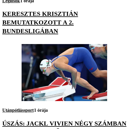
Légiósok
1 órája
KERESZTES KRISZTIÁN
BEMUTATKOZOTT A 2.
BUNDESLIGÁBAN
Utánpótlássport
1 órája
ÚSZÁS: JACKL VIVIEN NÉGY SZÁMBAN