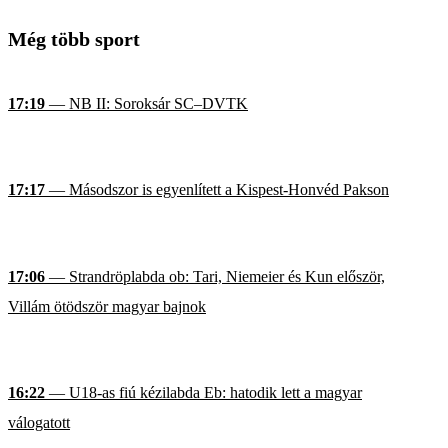
Még több sport
17:19
— NB II: Soroksár SC–DVTK
17:17
— Másodszor is egyenlített a Kispest-Honvéd Pakson
17:06
— Strandröplabda ob: Tari, Niemeier és Kun először,
Villám ötödször magyar bajnok
16:22
— U18-as fiú kézilabda Eb: hatodik lett a magyar
válogatott