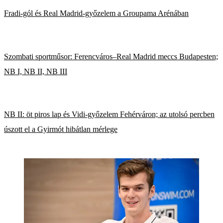
Fradi-gól és Real Madrid-győzelem a Groupama Arénában
Szombati sportműsor: Ferencváros–Real Madrid meccs Budapesten;
NB I, NB II, NB III
NB II: öt piros lap és Vidi-győzelem Fehérváron; az utolsó percben
úszott el a Gyirmót hibátlan mérlege