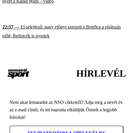
nyert a Rapid Wien – videó
22:57
— El-selejtező: nagy előnyt szerzett a Benfica a rájátszás
előtt; Redzicék is nyertek
HÍRLEVÉL
Nem akar lemaradni az NSO cikkeiről? Adja meg a nevét és
az e-mail címét, és mi naponta elküldjük Önnek a legjobb
írásokat!