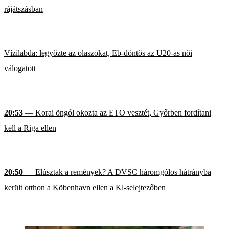
rájátszásban
Vízilabda: legyőzte az olaszokat, Eb-döntős az U20-as női
válogatott
20:53
— Korai öngól okozta az ETO vesztét, Győrben fordítani
kell a Riga ellen
20:50
— Elúsztak a remények? A DVSC háromgólos hátrányba
került otthon a Köbenhavn ellen a Kl-selejtezőben