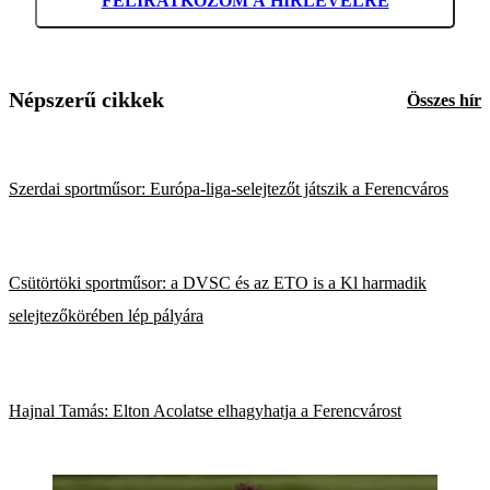
FELIRATKOZOM A HÍRLEVÉLRE
Népszerű cikkek
Összes hír
Szerdai sportműsor: Európa-liga-selejtezőt játszik a Ferencváros
Csütörtöki sportműsor: a DVSC és az ETO is a Kl harmadik
selejtezőkörében lép pályára
Hajnal Tamás: Elton Acolatse elhagyhatja a Ferencvárost