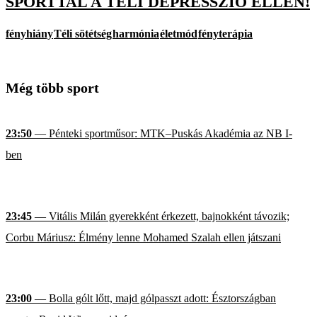
SPORTTAL A TÉLI DEPRESSZIÓ ELLEN!
fényhiány
Téli sötétség
harmónia
életmód
fényterápia
Még több sport
23:50
— Pénteki sportműsor: MTK–Puskás Akadémia az NB I-
ben
23:45
— Vitális Milán gyerekként érkezett, bajnokként távozik;
Corbu Máriusz: Élmény lenne Mohamed Szalah ellen játszani
23:00
— Bolla gólt lőtt, majd gólpasszt adott: Észtországban