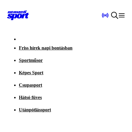
Friss hírek napi bontásban
Sportműsor
Képes Sport
Csupasport
Hátsó füves
Utánpótlássport