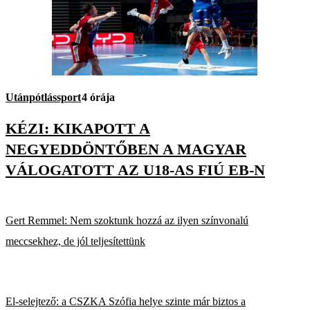
Utánpótlássport
4 órája
KÉZI: KIKAPOTT A
NEGYEDDÖNTŐBEN A MAGYAR
VÁLOGATOTT AZ U18-AS FIÚ EB-N
Gert Remmel: Nem szoktunk hozzá az ilyen színvonalú
meccsekhez, de jól teljesítettünk
El-selejtező: a CSZKA Szófia helye szinte már biztos a