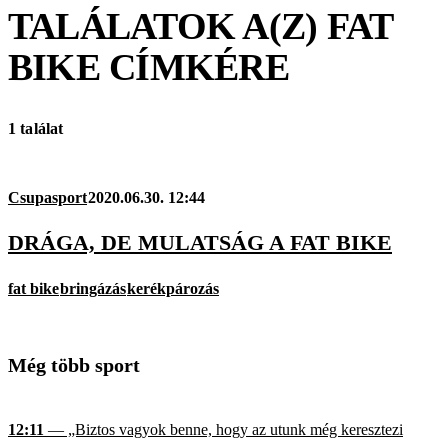
TALÁLATOK A(Z)
FAT
BIKE
CÍMKÉRE
1 találat
Csupasport
2020.06.30. 12:44
DRÁGA, DE MULATSÁG A FAT BIKE
fat bike
bringázás
kerékpározás
Még több sport
12:11
— „Biztos vagyok benne, hogy az utunk még keresztezi