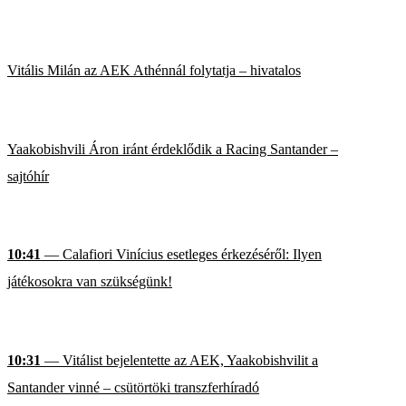
Vitális Milán az AEK Athénnál folytatja – hivatalos
Yaakobishvili Áron iránt érdeklődik a Racing Santander –
sajtóhír
10:41
— Calafiori Vinícius esetleges érkezéséről: Ilyen
játékosokra van szükségünk!
10:31
— Vitálist bejelentette az AEK, Yaakobishvilit a
Santander vinné – csütörtöki transzferhíradó