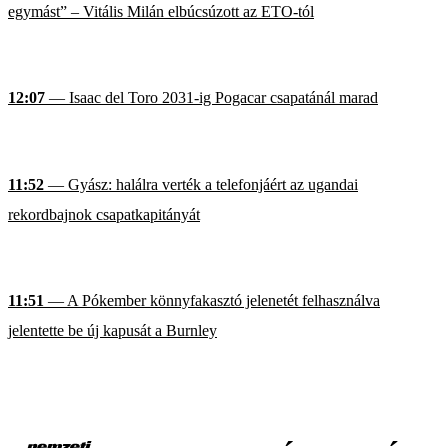
egymást” – Vitális Milán elbúcsúzott az ETO-tól
12:07
— Isaac del Toro 2031-ig Pogacar csapatánál marad
11:52
— Gyász: halálra verték a telefonjáért az ugandai
rekordbajnok csapatkapitányát
11:51
— A Pókember könnyfakasztó jelenetét felhasználva
jelentette be új kapusát a Burnley