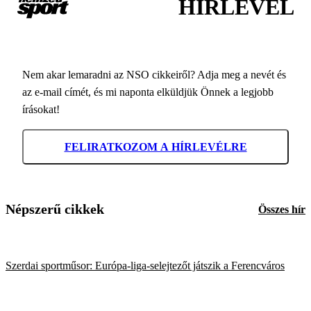
HÍRLEVÉL
Nem akar lemaradni az NSO cikkeiről? Adja meg a nevét és
az e-mail címét, és mi naponta elküldjük Önnek a legjobb
írásokat!
FELIRATKOZOM A HÍRLEVÉLRE
Népszerű cikkek
Összes hír
Szerdai sportműsor: Európa-liga-selejtezőt játszik a Ferencváros