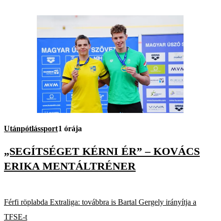
Utánpótlássport
1 órája
„SEGÍTSÉGET KÉRNI ÉR” – KOVÁCS
ERIKA MENTÁLTRÉNER
Férfi röplabda Extraliga: továbbra is Bartal Gergely irányítja a
TFSE-t