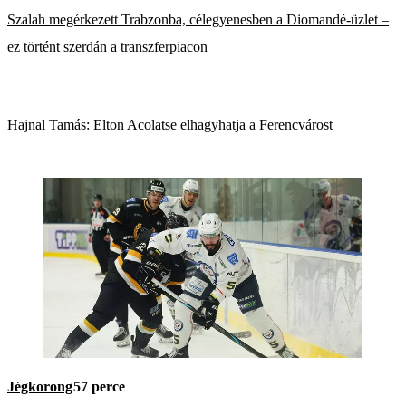
Szalah megérkezett Trabzonba, célegyenesben a Diomandé-üzlet –
ez történt szerdán a transzferpiacon
Hajnal Tamás: Elton Acolatse elhagyhatja a Ferencvárost
Jégkorong
57 perce