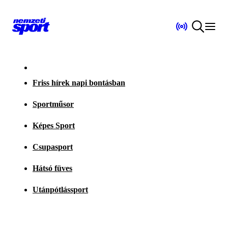
Friss hírek napi bontásban
Sportműsor
Képes Sport
Csupasport
Hátsó füves
Utánpótlássport