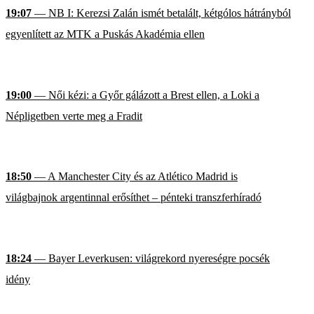
19:07
— NB I: Kerezsi Zalán ismét betalált, kétgólos hátrányból
egyenlített az MTK a Puskás Akadémia ellen
19:00
— Női kézi: a Győr gálázott a Brest ellen, a Loki a
Népligetben verte meg a Fradit
18:50
— A Manchester City és az Atlético Madrid is
világbajnok argentinnal erősíthet – pénteki transzferhíradó
18:24
— Bayer Leverkusen: világrekord nyereségre pocsék
idény