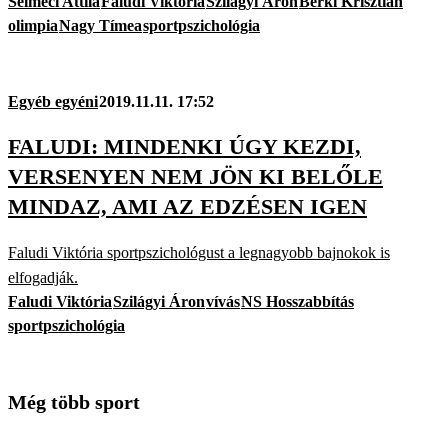
Selmeci Attila
Faludi Viktória
Szilágyi Áron
Berki Krisztián
olimpia
Nagy Tímea
sportpszichológia
Egyéb egyéni
2019.11.11. 17:52
FALUDI: MINDENKI ÚGY KEZDI,
VERSENYEN NEM JÖN KI BELŐLE
MINDAZ, AMI AZ EDZÉSEN IGEN
Faludi Viktória sportpszichológust a legnagyobb bajnokok is
elfogadják.
Faludi Viktória
Szilágyi Áron
vívás
NS Hosszabbítás
sportpszichológia
Még több sport