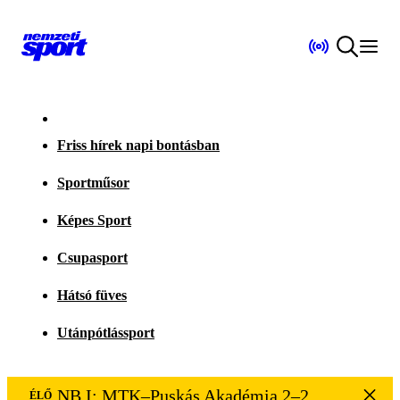
Friss hírek napi bontásban
Sportműsor
Képes Sport
Csupasport
Hátsó füves
Utánpótlássport
NB I: MTK–Puskás Akadémia 2–2
ÉLŐ