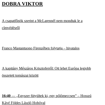
DOBRA VIKTOR
A csapatfőnök szerint a McLarennél nem mondtak le a
címvédésről
Franco Mastantuono Firenzében folytatja – hivatalos
A kapitány Mészáros Krisztoferről: Ott lehet Európa legjobb
összetett tornászai között
16:40
— „Egyszer fütyültek ki, egy pólómeccsen” – Hosszú
Kávé Földes László Hobóval