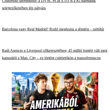
Csütörtöki sportműsor: a DVSC és az ETO is a Kl harmadik
selejtezőkörében lép pályára
Barcelona vagy Real Madrid? Rodri meghozta a döntést – sajtóhír
Raúl Asencio a Liverpool célkeresztjében; 45 millió fontért vált meg
kapusától a Man. City – ez történt csütörtökön a transzferpiacon