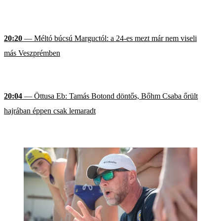
20:20
— Méltó búcsú Marguctól: a 24-es mezt már nem viseli
más Veszprémben
20:04
— Öttusa Eb: Tamás Botond döntős, Bőhm Csaba őrült
hajrában éppen csak lemaradt