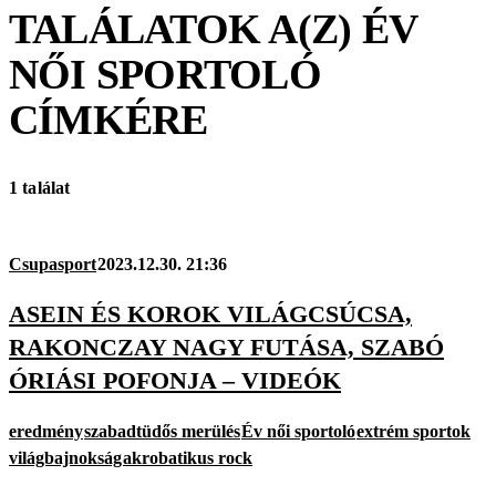
TALÁLATOK A(Z)
ÉV
NŐI SPORTOLÓ
CÍMKÉRE
1 találat
Csupasport
2023.12.30. 21:36
ASEIN ÉS KOROK VILÁGCSÚCSA,
RAKONCZAY NAGY FUTÁSA, SZABÓ
ÓRIÁSI POFONJA – VIDEÓK
eredmény
szabadtüdős merülés
Év női sportoló
extrém sportok
világbajnokság
akrobatikus rock