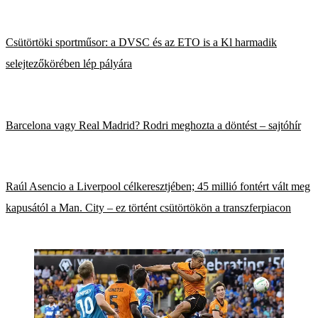
Csütörtöki sportműsor: a DVSC és az ETO is a Kl harmadik
selejtezőkörében lép pályára
Barcelona vagy Real Madrid? Rodri meghozta a döntést – sajtóhír
Raúl Asencio a Liverpool célkeresztjében; 45 millió fontért vált meg
kapusától a Man. City – ez történt csütörtökön a transzferpiacon