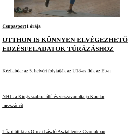
Csupasport
1 órája
OTTHON IS KÖNNYEN ELVÉGEZHETŐ
EDZÉSFELADATOK TÚRÁZÁSHOZ
Kézilabda: az 5. helyért folytatják az U18-as fiúk az Eb-n
NHL: a Kings szobrot állít és visszavonultatja Kopitar
mezszámát
Tűz ütött ki az Ormai László Asztalitenisz Csarnokban