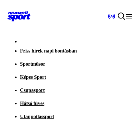
Friss hírek napi bontásban
Sportműsor
Képes Sport
Csupasport
Hátsó füves
Utánpótlássport