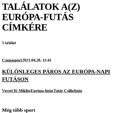
TALÁLATOK A(Z)
EURÓPA-FUTÁS
CÍMKÉRE
1 találat
Csupasport
2021.04.28. 11:41
KÜLÖNLEGES PÁROS AZ EURÓPA-NAPI
FUTÁSON
Vecsei H. Miklós
Európa-futás
Tatár Csilla
futás
Még több sport