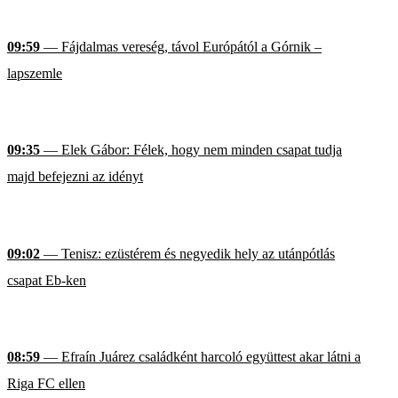
09:59
— Fájdalmas vereség, távol Európától a Górnik –
lapszemle
09:35
— Elek Gábor: Félek, hogy nem minden csapat tudja
majd befejezni az idényt
09:02
— Tenisz: ezüstérem és negyedik hely az utánpótlás
csapat Eb-ken
08:59
— Efraín Juárez családként harcoló együttest akar látni a
Riga FC ellen