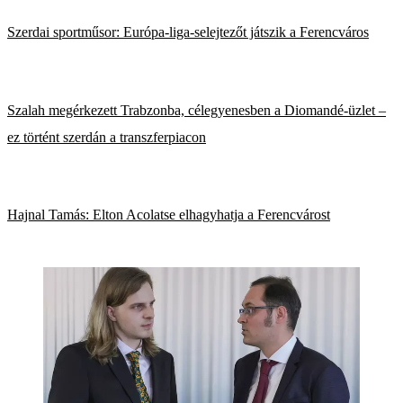
Szerdai sportműsor: Európa-liga-selejtezőt játszik a Ferencváros
Szalah megérkezett Trabzonba, célegyenesben a Diomandé-üzlet –
ez történt szerdán a transzferpiacon
Hajnal Tamás: Elton Acolatse elhagyhatja a Ferencvárost