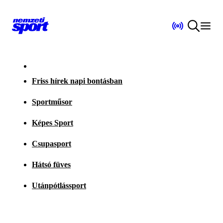
Friss hírek napi bontásban
Sportműsor
Képes Sport
Csupasport
Hátsó füves
Utánpótlássport