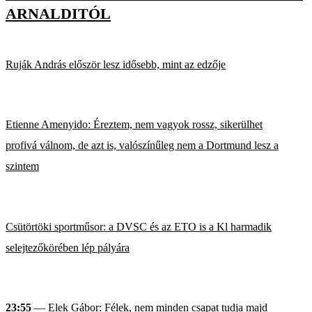
ARNALDITÓL
Ruják András először lesz idősebb, mint az edzője
Etienne Amenyido: Éreztem, nem vagyok rossz, sikerülhet
profivá válnom, de azt is, valószínűleg nem a Dortmund lesz a
szintem
Csütörtöki sportműsor: a DVSC és az ETO is a Kl harmadik
selejtezőkörében lép pályára
23:55
— Elek Gábor: Félek, nem minden csapat tudja majd