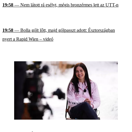
19:58
— Nem látott rá esélyt, mégis bronzérmes lett az UTT-n
19:58
— Bolla gólt lőtt, majd gólpasszt adott: Észtországban
nyert a Rapid Wien – videó