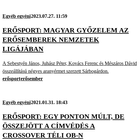
Egyéb egyéni
2023.07.27. 11:59
ERŐSPORT: MAGYAR GYŐZELEM AZ
ERŐSEMBEREK NEMZETEK
LIGÁJÁBAN
A Sebestyén János, Juhász Péter, Kovács Ferenc és Mészáros Dávid
összeállítású négyes aranyérmet szerzett Sárbogárdon.
erősport
erősember
Egyéb egyéni
2021.01.31. 18:43
ERŐSPORT: EGY PONTON MÚLT, DE
ÖSSZEJÖTT A CÍMVÉDÉS A
CROSSOVER TÉLI OB-N