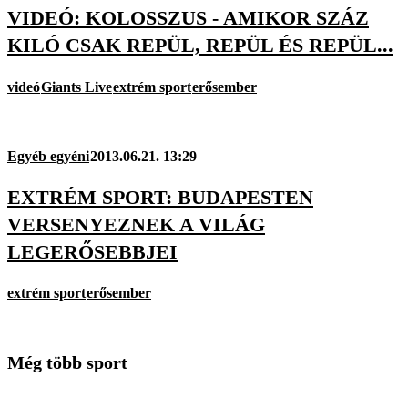
VIDEÓ: KOLOSSZUS - AMIKOR SZÁZ
KILÓ CSAK REPÜL, REPÜL ÉS REPÜL...
videó
Giants Live
extrém sport
erősember
Egyéb egyéni
2013.06.21. 13:29
EXTRÉM SPORT: BUDAPESTEN
VERSENYEZNEK A VILÁG
LEGERŐSEBBJEI
extrém sport
erősember
Még több sport