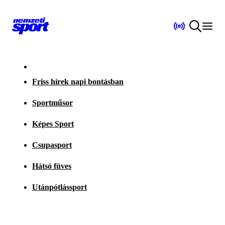
Friss hírek napi bontásban
Sportműsor
Képes Sport
Csupasport
Hátsó füves
Utánpótlássport