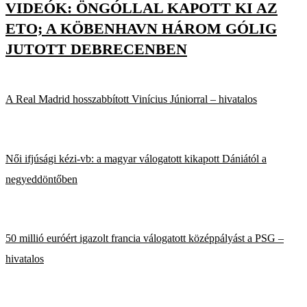
VIDEÓK: ÖNGÓLLAL KAPOTT KI AZ
ETO; A KÖBENHAVN HÁROM GÓLIG
JUTOTT DEBRECENBEN
A Real Madrid hosszabbított Vinícius Júniorral – hivatalos
Női ifjúsági kézi-vb: a magyar válogatott kikapott Dániától a
negyeddöntőben
50 millió euróért igazolt francia válogatott középpályást a PSG –
hivatalos