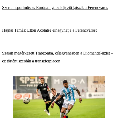
Szerdai sportműsor: Európa-liga-selejtezőt játszik a Ferencváros
Hajnal Tamás: Elton Acolatse elhagyhatja a Ferencvárost
Szalah megérkezett Trabzonba, célegyenesben a Diomandé-üzlet –
ez történt szerdán a transzferpiacon