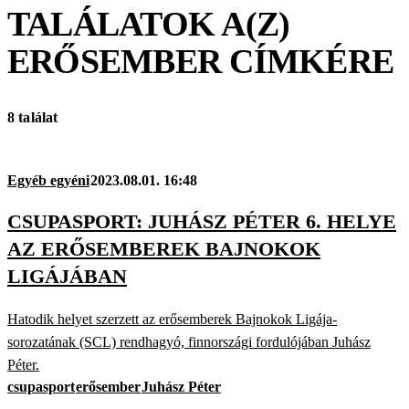
TALÁLATOK A(Z)
ERŐSEMBER
CÍMKÉRE
8 találat
Egyéb egyéni
2023.08.01. 16:48
CSUPASPORT: JUHÁSZ PÉTER 6. HELYE
AZ ERŐSEMBEREK BAJNOKOK
LIGÁJÁBAN
Hatodik helyet szerzett az erősemberek Bajnokok Ligája-
sorozatának (SCL) rendhagyó, finnországi fordulójában Juhász
Péter.
csupasport
erősember
Juhász Péter