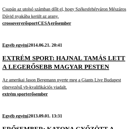
Csupán az utolsó számban dőlt el, hogy Székesfehérváron Mészáros
Dávid nyakába került az arany.
crossover
erősport
CESA
erősember
Egyéb egyéni
2014.06.21. 20:41
EXTRÉM SPORT: HAJNAL TAMÁS LETT
A LEGERŐSEBB MAGYAR PESTEN
Az amerikai Jason Bergmann nyerte meg a Giants Live Budapest
elnevezésű vb-kvalifikációs viadalt.
extrém sport
erősember
Egyéb egyéni
2013.09.01. 13:31
ERŐSEMBER: KATONA GYŐZÖTT A