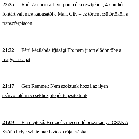
22:35
— Raúl Asencio a Liverpool célkeresztjében; 45 millió
fontért vált meg kapusától a Man. City – ez történt csütörtökön a
transzferpiacon
21:32
— Férfi kézilabda ifjúsági Eb: nem jutott elődöntőbe a
magyar csapat
21:17
— Gert Remmel: Nem szoktunk hozzá az ilyen
színvonalú meccsekhez, de jól teljesítettünk
21:09
— El-selejtező: Redzicék meccse félbeszakadt; a CSZKA
Szófia helye szinte már biztos a rájátszásban