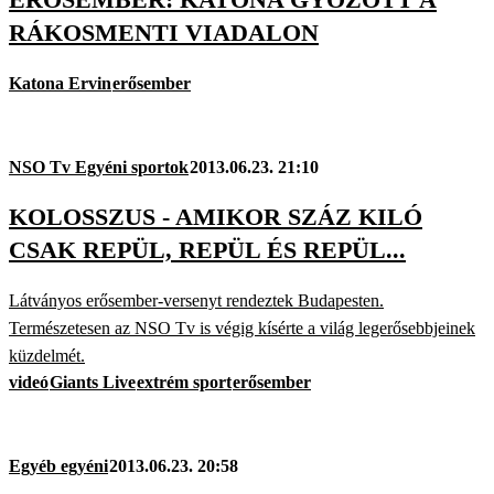
RÁKOSMENTI VIADALON
Katona Ervin
erősember
NSO Tv Egyéni sportok
2013.06.23. 21:10
KOLOSSZUS - AMIKOR SZÁZ KILÓ
CSAK REPÜL, REPÜL ÉS REPÜL...
Látványos erősember-versenyt rendeztek Budapesten.
Természetesen az NSO Tv is végig kísérte a világ legerősebbjeinek
küzdelmét.
videó
Giants Live
extrém sport
erősember
Egyéb egyéni
2013.06.23. 20:58