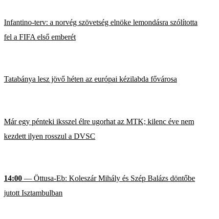
Infantino-terv: a norvég szövetség elnöke lemondásra szólította
fel a FIFA első emberét
Tatabánya lesz jövő héten az európai kézilabda fővárosa
Már egy pénteki iksszel élre ugorhat az MTK; kilenc éve nem
kezdett ilyen rosszul a DVSC
14:00
— Öttusa-Eb: Koleszár Mihály és Szép Balázs döntőbe
jutott Isztambulban