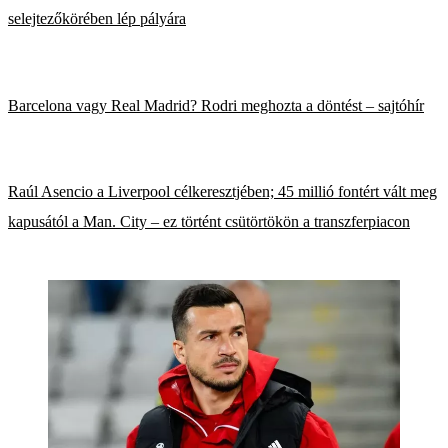
selejtezőkörében lép pályára
Barcelona vagy Real Madrid? Rodri meghozta a döntést – sajtóhír
Raúl Asencio a Liverpool célkeresztjében; 45 millió fontért vált meg
kapusától a Man. City – ez történt csütörtökön a transzferpiacon