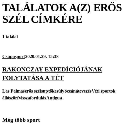
TALÁLATOK A(Z)
ERŐS
SZÉL
CÍMKÉRE
1 találat
Csupasport
2020.01.29. 15:38
RAKONCZAY EXPEDÍCIÓJÁNAK
FOLYTATÁSA A TÉT
Las Palmas
erős szél
sup
tőkesúly
óceánátevezés
Vízi sportok
állószörf
visszafordulás
Antigua
Még több sport