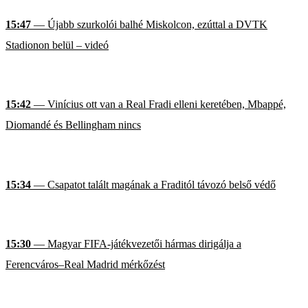
15:47
— Újabb szurkolói balhé Miskolcon, ezúttal a DVTK
Stadionon belül – videó
15:42
— Vinícius ott van a Real Fradi elleni keretében, Mbappé,
Diomandé és Bellingham nincs
15:34
— Csapatot talált magának a Fraditól távozó belső védő
15:30
— Magyar FIFA-játékvezetői hármas dirigálja a
Ferencváros–Real Madrid mérkőzést