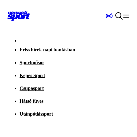
Friss hírek napi bontásban
Sportműsor
Képes Sport
Csupasport
Hátsó füves
Utánpótlássport