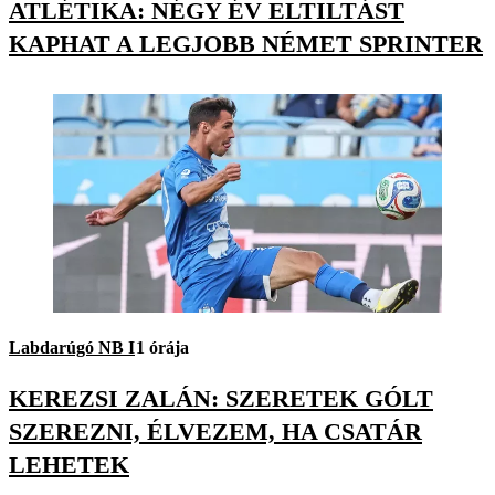
ATLÉTIKA: NÉGY ÉV ELTILTÁST
KAPHAT A LEGJOBB NÉMET SPRINTER
Labdarúgó NB I
1 órája
KEREZSI ZALÁN: SZERETEK GÓLT
SZEREZNI, ÉLVEZEM, HA CSATÁR
LEHETEK