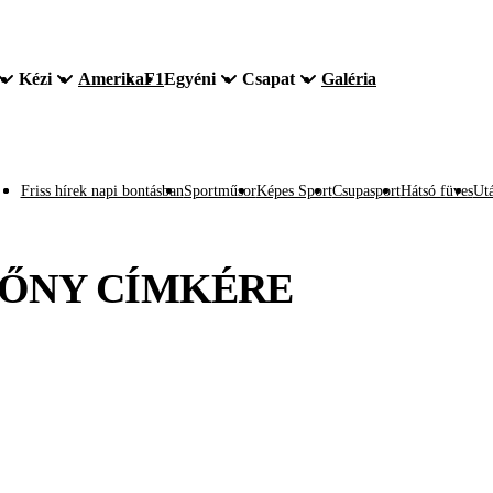
Kézi
Amerika
F1
Egyéni
Csapat
Galéria
Friss hírek napi bontásban
Sportműsor
Képes Sport
Csupasport
Hátsó füves
Utá
LŐNY
CÍMKÉRE