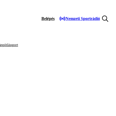
Belépés
Nemzeti Sportrádió
npótlássport