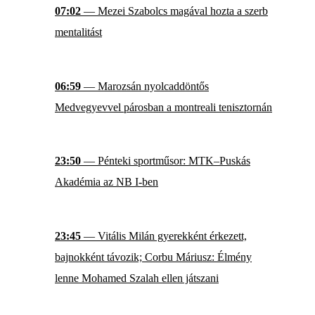
07:02
— Mezei Szabolcs magával hozta a szerb
mentalitást
06:59
— Marozsán nyolcaddöntős
Medvegyevvel párosban a montreali tenisztornán
23:50
— Pénteki sportműsor: MTK–Puskás
Akadémia az NB I-ben
23:45
— Vitális Milán gyerekként érkezett,
bajnokként távozik; Corbu Máriusz: Élmény
lenne Mohamed Szalah ellen játszani