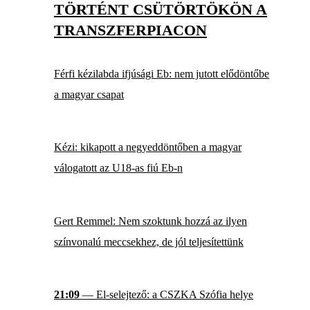
TÖRTÉNT CSÜTÖRTÖKÖN A
TRANSZFERPIACON
Férfi kézilabda ifjúsági Eb: nem jutott elődöntőbe
a magyar csapat
Kézi: kikapott a negyeddöntőben a magyar
válogatott az U18-as fiú Eb-n
Gert Remmel: Nem szoktunk hozzá az ilyen
színvonalú meccsekhez, de jól teljesítettünk
21:09
— El-selejtező: a CSZKA Szófia helye