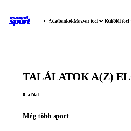
Adatbankok
Magyar foci
Külföldi foci
TALÁLATOK A(Z)
E
0 találat
Még több sport