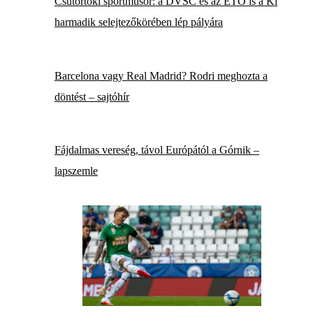
Csütörtöki sportműsor: a DVSC és az ETO is a Kl
harmadik selejtezőkörében lép pályára
Barcelona vagy Real Madrid? Rodri meghozta a
döntést – sajtóhír
Fájdalmas vereség, távol Európától a Górnik –
lapszemle