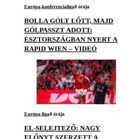
Európa-konferencialiga
8 órája
BOLLA GÓLT LŐTT, MAJD
GÓLPASSZT ADOTT:
ÉSZTORSZÁGBAN NYERT A
RAPID WIEN – VIDEÓ
Európa-liga
8 órája
EL-SELEJTEZŐ: NAGY
ELŐNYT SZERZETT A