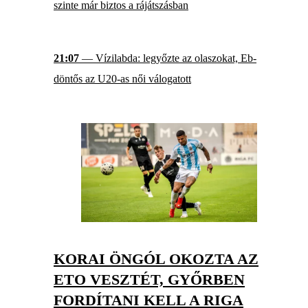
szinte már biztos a rájátszásban
21:07
— Vízilabda: legyőzte az olaszokat, Eb-
döntős az U20-as női válogatott
KORAI ÖNGÓL OKOZTA AZ
ETO VESZTÉT, GYŐRBEN
FORDÍTANI KELL A RIGA