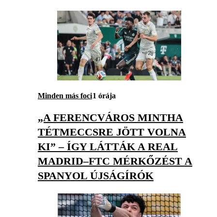
Minden más foci
1 órája
„A FERENCVÁROS MINTHA
TÉTMECCSRE JÖTT VOLNA
KI” – ÍGY LÁTTÁK A REAL
MADRID–FTC MÉRKŐZÉST A
SPANYOL ÚJSÁGÍRÓK