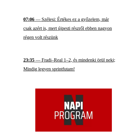
07:06
— Szélesi: Értékes ez a győzelem, már
csak azért is, mert újpesti részről ebben nagyon
régen volt részünk
23:35
— Fradi–Real 1–2, és mindenki örül neki;
Mindig legyen sprintfutam!