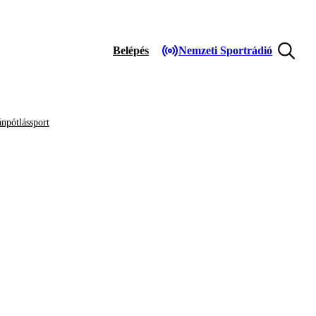
Belépés
Nemzeti Sportrádió
npótlássport