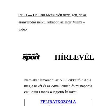
09:51
— De Paul Messi előtt tisztelgett, de az
aranylabdás nélkül kikapott az Inter Miami –
videó
HÍRLEVÉL
Nem akar lemaradni az NSO cikkeiről? Adja
meg a nevét és az e-mail címét, és mi naponta
elküldjük Önnek a legjobb írásokat!
FELIRATKOZOM A