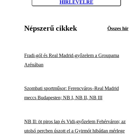
HÍRLEVÉLRE
Népszerű cikkek
Összes hír
Fradi-gól és Real Madrid-győzelem a Groupama
Arénában
Szombati sportműsor: Ferencváros–Real Madrid
meccs Budapesten; NB I, NB II, NB III
NB II: öt piros lap és Vidi-győzelem Fehérváron; az
utolsó percben úszott el a Gyirmót hibátlan mérlege