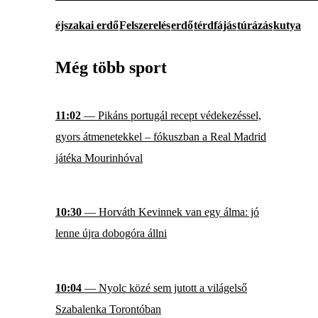
éjszakai erdő
Felszerelés
erdő
térdfájás
túrázás
kutya
Még több sport
11:02
— Pikáns portugál recept védekezéssel,
gyors átmenetekkel – fókuszban a Real Madrid
játéka Mourinhóval
10:30
— Horváth Kevinnek van egy álma: jó
lenne újra dobogóra állni
10:04
— Nyolc közé sem jutott a világelső
Szabalenka Torontóban