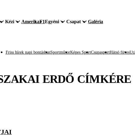
Kézi
Amerika
F1
Egyéni
Csapat
Galéria
Friss hírek napi bontásban
Sportműsor
Képes Sport
Csupasport
Hátsó füves
Utá
SZAKAI ERDŐ
CÍMKÉRE
JAI