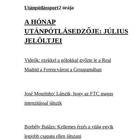
Utánpótlássport
2 órája
A HÓNAP
UTÁNPÓTLÁSEDZŐJE: JÚLIUS
JELÖLTJEI
Videók: ezekkel a gólokkal győzte le a Real
Madrid a Ferencvárost a Groupamában
José Mourinho: Látszik, hogy az FTC magas
intenzitással játszik
Borbély Balázs: Kellemes érzés a világ egyik
legjobb csapata ellen játszani